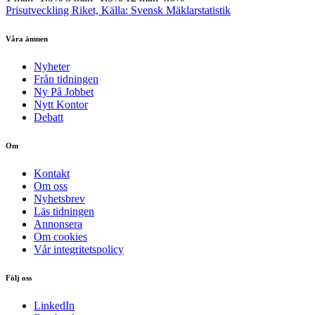
Prisutveckling Riket, Källa: Svensk Mäklarstatistik
Våra ämnen
Nyheter
Från tidningen
Ny På Jobbet
Nytt Kontor
Debatt
Om
Kontakt
Om oss
Nyhetsbrev
Läs tidningen
Annonsera
Om cookies
Vår integritetspolicy
Följ oss
LinkedIn