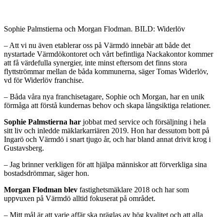
Sophie Palmstierna och Morgan Flodman. BILD: Widerlöv
– Att vi nu även etablerar oss på Värmdö innebär att både det
nystartade Värmdökontoret och vårt befintliga Nackakontor kommer
att få värdefulla synergier, inte minst eftersom det finns stora
flyttströmmar mellan de båda kommunerna, säger Tomas Widerlöv,
vd för Widerlöv franchise.
– Båda våra nya franchisetagare, Sophie och Morgan, har en unik
förmåga att förstå kundernas behov och skapa långsiktiga relationer.
Sophie Palmstierna har
jobbat med service och försäljning i hela
sitt liv och inledde mäklarkarriären 2019. Hon har dessutom bott på
Ingarö och Värmdö i snart tjugo år, och har bland annat drivit krog i
Gustavsberg.
– Jag brinner verkligen för att hjälpa människor att förverkliga sina
bostadsdrömmar, säger hon.
Morgan Flodman blev
fastighetsmäklare 2018 och har som
uppvuxen på Värmdö alltid fokuserat på området.
– Mitt mål är att varje affär ska präglas av hög kvalitet och att alla