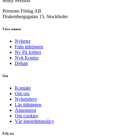
Jenny Persson
Perssons Förlag AB
Drakenbergsgatan 15, Stockholm
Våra ämnen
Nyheter
Från tidningen
Ny På Jobbet
Nytt Kontor
Debatt
Om
Kontakt
Om oss
Nyhetsbrev
Läs tidningen
Annonsera
Om cookies
Vår integritetspolicy
Följ oss