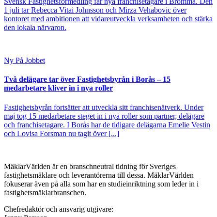
Svensk Fastighetsförmedling får nya franchisetagare i Bromma. Den
1 juli tar Rebecca Vitai Johnsson och Mirza Vehabovic över
kontoret med ambitionen att vidareutveckla verksamheten och stärka
den lokala närvaron.
Ny På Jobbet
Två delägare tar över Fastighetsbyrån i Borås – 15
medarbetare kliver in i nya roller
Fastighetsbyrån fortsätter att utveckla sitt franchisenätverk. Under
maj tog 15 medarbetare steget in i nya roller som partner, delägare
och franchisetagare. I Borås har de tidigare delägarna Emelie Vestin
och Lovisa Forsman nu tagit över [...]
MäklarVärlden är en branschneutral tidning för Sveriges
fastighetsmäklare och leverantörerna till dessa. MäklarVärlden
fokuserar även på alla som har en studieinriktning som leder in i
fastighetsmäklarbranschen.
Chefredaktör och ansvarig utgivare: