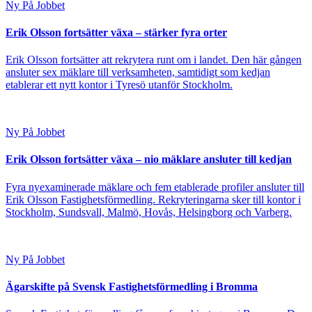
Ny På Jobbet
Erik Olsson fortsätter växa – stärker fyra orter
Erik Olsson fortsätter att rekrytera runt om i landet. Den här gången
ansluter sex mäklare till verksamheten, samtidigt som kedjan
etablerar ett nytt kontor i Tyresö utanför Stockholm.
Ny På Jobbet
Erik Olsson fortsätter växa – nio mäklare ansluter till kedjan
Fyra nyexaminerade mäklare och fem etablerade profiler ansluter till
Erik Olsson Fastighetsförmedling. Rekryteringarna sker till kontor i
Stockholm, Sundsvall, Malmö, Hovås, Helsingborg och Varberg.
Ny På Jobbet
Ägarskifte på Svensk Fastighetsförmedling i Bromma