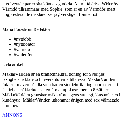
involverade parter ska känna sig nöjda. Att nu få driva Widerlöv
Värmdö tillsammans med Sophie, som är en av Värmdös mest
högpresterande mäklare, ser jag verkligen fram emot.
Maria Forsström
Redaktör
#nyttjobb
#nyttkontor
#värmdö
#widerlöv
Dela artikeln
MäklarVärlden är en branschneutral tidning för Sveriges
fastighetsmäklare och leverantörerna till dessa. MäklarVärlden
fokuserar även på alla som har en studieinriktning som leder in i
fastighetsmäklarbranschen. Total upplaga: mer än 8 600 ex.
MäklarVärlden granskar mäklarföretagens strategi, lönsamhet och
kundnytta. MäklarVärlden utkommer årligen med sex välmatade
nummer.
ANNONS