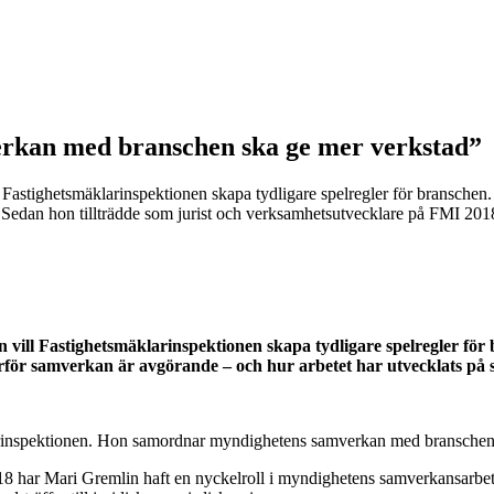
kan med branschen ska ge mer verkstad”
astighetsmäklarinspektionen skapa tydligare spelregler för branschen.
. Sedan hon tillträdde som jurist och verksamhetsutvecklare på FMI 201
ill Fastighetsmäklarinspektionen skapa tydligare spelregler för
för samverkan är avgörande – och hur arbetet har utvecklats på s
arinspektionen. Hon samordnar myndighetens samverkan med branschen,
18 har Mari Gremlin haft en nyckelroll i myndighetens samverkansarbe