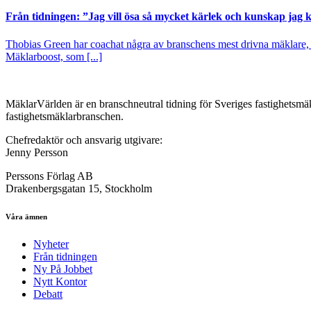
Från tidningen: ”Jag vill ösa så mycket kärlek och kunskap jag
Thobias Green har coachat några av branschens mest drivna mäklare, d
Mäklarboost, som [...]
MäklarVärlden är en branschneutral tidning för Sveriges fastighetsmäk
fastighetsmäklarbranschen.
Chefredaktör och ansvarig utgivare:
Jenny Persson
Perssons Förlag AB
Drakenbergsgatan 15, Stockholm
Våra ämnen
Nyheter
Från tidningen
Ny På Jobbet
Nytt Kontor
Debatt