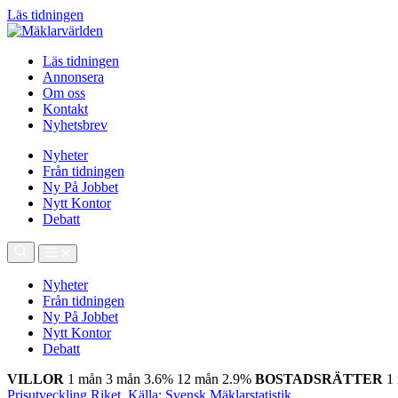
Läs tidningen
Läs tidningen
Annonsera
Om oss
Kontakt
Nyhetsbrev
Nyheter
Från tidningen
Ny På Jobbet
Nytt Kontor
Debatt
Nyheter
Från tidningen
Ny På Jobbet
Nytt Kontor
Debatt
VILLOR
1 mån
3 mån
3.6%
12 mån
2.9%
BOSTADSRÄTTER
1
Prisutveckling Riket, Källa: Svensk Mäklarstatistik