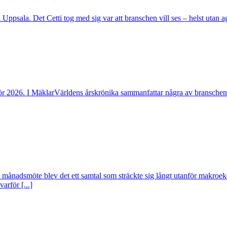
ppsala. Det Cetti tog med sig var att branschen vill ses – helst utan age
ör 2026. I MäklarVärldens årskrönika sammanfattar några av branschen
t månadsmöte blev det ett samtal som sträckte sig långt utanför makroe
arför [...]