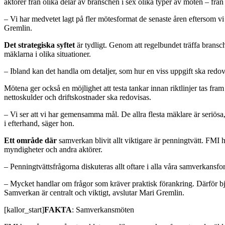
aktörer från olika delar av branschen i sex olika typer av möten – från v
– Vi har medvetet lagt på fler mötesformat de senaste åren eftersom vi
Gremlin.
Det strategiska syftet
är tydligt. Genom att regelbundet träffa bransc
mäklarna i olika situationer.
– Ibland kan det handla om detaljer, som hur en viss uppgift ska redo
Mötena ger också en möjlighet att testa tankar innan riktlinjer tas fra
nettoskulder och driftskostnader ska redovisas.
– Vi ser att vi har gemensamma mål. De allra flesta mäklare är seriösa, o
i efterhand, säger hon.
Ett område där
samverkan blivit allt viktigare är penningtvätt. FMI 
myndigheter och andra aktörer.
– Penningtvättsfrågorna diskuteras allt oftare i alla våra samverkans
– Mycket handlar om frågor som kräver praktisk förankring. Därför bjude
Samverkan är centralt och viktigt, avslutar Mari Gremlin.
[kallor_start]
FAKTA
: Samverkansmöten