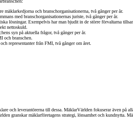
arbranschen:
re mäklarkedjorna och branschorganisationerna, två gånger per år.
sammans med branschorganisationernas juriste, två gånger per år.
a lösningar. Exempelvis har man bjudit in de större förvaltarna tillsa
ekt nettoskuld.
ens syn på aktuella frågor, två gånger per år.
MI och branschen.
ch representanter från FMI, två gånger om året.
lare och leverantörerna till dessa. MäklarVärlden fokuserar även på alla
ärlden granskar mäklarföretagens strategi, lönsamhet och kundnytta.