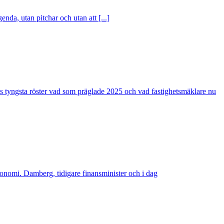
nda, utan pitchar och utan att [...]
s tyngsta röster vad som präglade 2025 och vad fastighetsmäklare nu
konomi. Damberg, tidigare finansminister och i dag