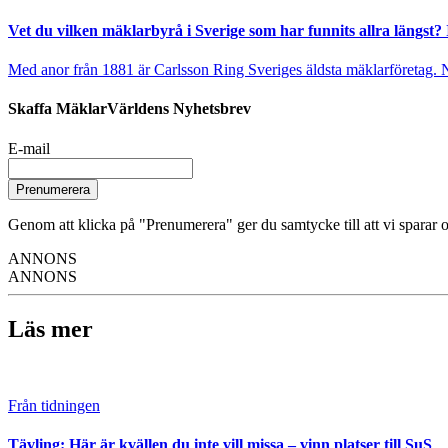
Vet du vilken mäklarbyrå i Sverige som har funnits allra längst? 
Med anor från 1881 är Carlsson Ring Sveriges äldsta mäklarföretag. Nu s
Skaffa MäklarVärldens Nyhetsbrev
E-mail
Prenumerera
Genom att klicka på "Prenumerera" ger du samtycke till att vi sparar o
ANNONS
ANNONS
Läs mer
Från tidningen
Tävling: Här är kvällen du inte vill missa – vinn platser till SuS