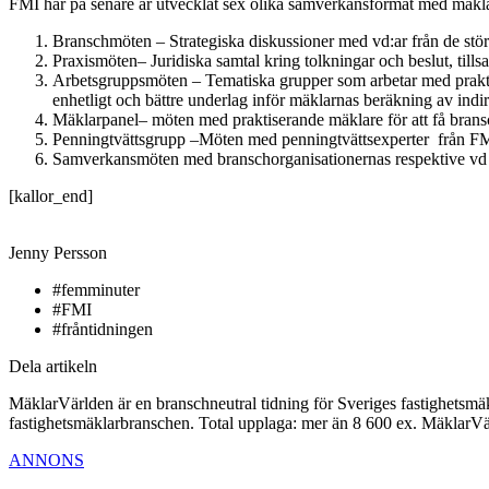
FMI har på senare år utvecklat sex olika samverkansformat med mäkl
Branschmöten – Strategiska diskussioner med vd:ar från de stör
Praxismöten– Juridiska samtal kring tolkningar och beslut, till
Arbetsgruppsmöten – Tematiska grupper som arbetar med praktisk
enhetligt och bättre underlag inför mäklarnas beräkning av indir
Mäklarpanel– möten med praktiserande mäklare för att få bransch
Penningtvättsgrupp –Möten med penningtvättsexperter från F
Samverkansmöten med branschorganisationernas respektive vd o
[kallor_end]
Jenny Persson
#femminuter
#FMI
#fråntidningen
Dela artikeln
MäklarVärlden är en branschneutral tidning för Sveriges fastighetsmäk
fastighetsmäklarbranschen. Total upplaga: mer än 8 600 ex. MäklarV
ANNONS