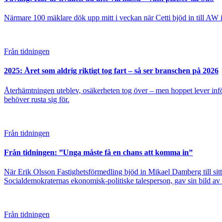
Närmare 100 mäklare dök upp mitt i veckan när Cetti bjöd in till AW i U
Från tidningen
2025: Året som aldrig riktigt tog fart – så ser branschen på 2026
Återhämtningen uteblev, osäkerheten tog över – men hoppet lever inf
behöver rusta sig för.
Från tidningen
Från tidningen: ”Unga måste få en chans att komma in”
När Erik Olsson Fastighetsförmedling bjöd in Mikael Damberg till sit
Socialdemokraternas ekonomisk-politiske talesperson, gav sin bild av v
Från tidningen