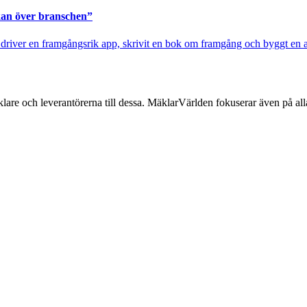
 kan över branschen”
river en framgångsrik app, skrivit en bok om framgång och byggt en ap
lare och leverantörerna till dessa. MäklarVärlden fokuserar även på alla