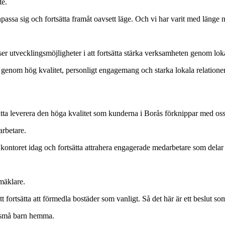
te.
passa sig och fortsätta framåt oavsett läge. Och vi har varit med länge n
r utvecklingsmöjligheter i att fortsätta stärka verksamheten genom lokal
e genom hög kvalitet, personligt engagemang och starka lokala relationer.
tta leverera den höga kvalitet som kunderna i Borås förknippar med oss,
arbetare.
å kontoret idag och fortsätta attrahera engagerade medarbetare som delar
mäklare.
ortsätta att förmedla bostäder som vanligt. Så det här är ett beslut som
ed små barn hemma.