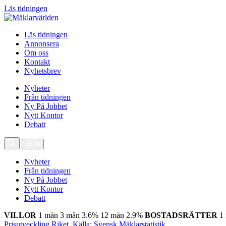
Läs tidningen
Läs tidningen
Annonsera
Om oss
Kontakt
Nyhetsbrev
Nyheter
Från tidningen
Ny På Jobbet
Nytt Kontor
Debatt
Nyheter
Från tidningen
Ny På Jobbet
Nytt Kontor
Debatt
VILLOR
1 mån
3 mån
3.6%
12 mån
2.9%
BOSTADSRÄTTER
1
Prisutveckling Riket, Källa: Svensk Mäklarstatistik