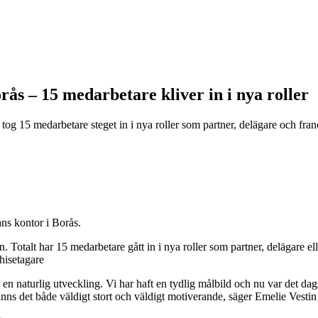
rås – 15 medarbetare kliver in i nya roller
j tog 15 medarbetare steget in i nya roller som partner, delägare och fra
ns kontor i Borås.
n. Totalt har 15 medarbetare gått in i nya roller som partner, delägare el
hisetagare
m en naturlig utveckling. Vi har haft en tydlig målbild och nu var det d
t känns det både väldigt stort och väldigt motiverande, säger Emelie Vest