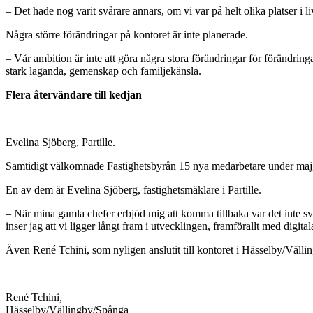
– Det hade nog varit svårare annars, om vi var på helt olika platser i l
Några större förändringar på kontoret är inte planerade.
– Vår ambition är inte att göra några stora förändringar för förändri
stark laganda, gemenskap och familjekänsla.
Flera återvändare till kedjan
Evelina Sjöberg, Partille.
Samtidigt välkomnade Fastighetsbyrån 15 nya medarbetare under maj, var
En av dem är Evelina Sjöberg, fastighetsmäklare i Partille.
– När mina gamla chefer erbjöd mig att komma tillbaka var det inte svår
inser jag att vi ligger långt fram i utvecklingen, framförallt med digita
Även René Tchini, som nyligen anslutit till kontoret i Hässelby/Vällin
René Tchini,
Hässelby/Vällingby/Spånga