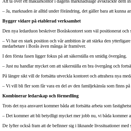
Att ta över ett mäklarkontor i dagens marknadsläge avskräckte dem in
– Ja, marknaden är alltid under förändring, det gäller bara att kunna an
Bygger vidare på etablerad verksamhet
Den nya ledarduon beskriver Boråskontoret som väl positionerat och se
– Vi har en stark position och vår ambition är att stärka den ytterligar
medarbetare i Borås även många år framöver.
I den första fasen ligger fokus på att säkerställa en smidig övergång.
– Just nu handlar mycket om att säkerställa en bra övergång och fortsä
På längre sikt vill de fortsätta utveckla kontoret och attrahera nya med
– Vi vill bli fler som får vara en del av den familjekänsla som finns p
Kombinerar ledarskap och förmedling
Trots det nya ansvaret kommer båda att fortsätta arbeta som fastighets
– Det kommer att bli betydligt mycket mer jobb nu, vi båda kommer att f
De lyfter också fram att de befinner sig i liknande livssituationer m