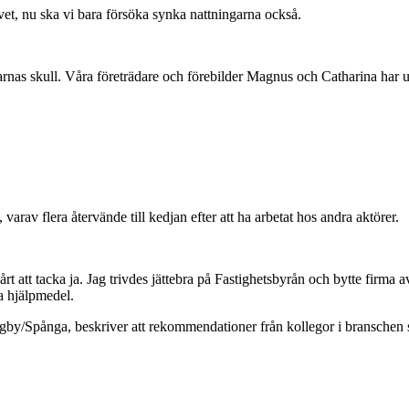
ivet, nu ska vi bara försöka synka nattningarna också.
ngarnas skull. Våra företrädare och förebilder Magnus och Catharina har
av flera återvände till kedjan efter att ha arbetat hos andra aktörer.
t att tacka ja. Jag trivdes jättebra på Fastighetsbyrån och bytte firma a
la hjälpmedel.
gby/Spånga, beskriver att rekommendationer från kollegor i branschen spe