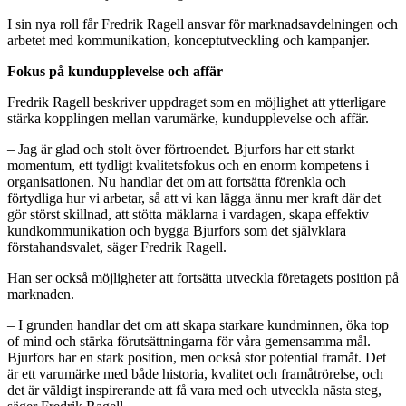
I sin nya roll får Fredrik Ragell ansvar för marknadsavdelningen och
arbetet med kommunikation, konceptutveckling och kampanjer.
Fokus på kundupplevelse och affär
Fredrik Ragell beskriver uppdraget som en möjlighet att ytterligare
stärka kopplingen mellan varumärke, kundupplevelse och affär.
– Jag är glad och stolt över förtroendet. Bjurfors har ett starkt
momentum, ett tydligt kvalitetsfokus och en enorm kompetens i
organisationen. Nu handlar det om att fortsätta förenkla och
förtydliga hur vi arbetar, så att vi kan lägga ännu mer kraft där det
gör störst skillnad, att stötta mäklarna i vardagen, skapa effektiv
kundkommunikation och bygga Bjurfors som det självklara
förstahandsvalet, säger Fredrik Ragell.
Han ser också möjligheter att fortsätta utveckla företagets position på
marknaden.
– I grunden handlar det om att skapa starkare kundminnen, öka top
of mind och stärka förutsättningarna för våra gemensamma mål.
Bjurfors har en stark position, men också stor potential framåt. Det
är ett varumärke med både historia, kvalitet och framåtrörelse, och
det är väldigt inspirerande att få vara med och utveckla nästa steg,