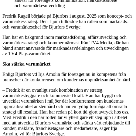
ansvar för företagets kommunikation, marknadsarbete
och varumärkesutveckling.
Fredrik Ragell började på Bjurfors i augusti 2025 som koncept- och
varumärkesstrateg. Den 1 juni tillträdde han rollen som marknads-
och varumärkeschef för Bjurfors Sverige.
Han har en bakgrund inom marknadsföring, affärsutveckling och
varumärkesstrategi och kommer närmast från TV4 Media, där han
bland annat ansvarade för marknadsavdelningen och utvecklingen
av TV4 Play-varumärket.
Ska stärka varumärket
Enligt Bjurfors vd Irja Amolin får företaget nu in kompetens från
branscher där konkurrensen om kundernas uppmärksamhet är hård.
– Fredrik är en ovanligt stark kombination av strateg,
varumärkesbyggare och kommersiell kraft. Han har byggt och
utvecklat varumärken i miljöer där konkurrensen om kundernas
uppmärksamhet är stenhård och har en tydlig förmåga att omsätta
strategi till resultat. Han har redan på kort tid gjort avtryck hos oss.
Med Fredrik i den här rollen tar vi ytterligare ett steg upp i arbetet
med att utveckla Bjurfors varumärke och stärka vårt erbjudande till
kunder, mäklare, franchisetagare och medarbetare, säger Irja
Amolin, vd för Bjurfors Sverige.