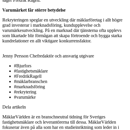
säger Fredrik Ragell.
Varumärket får större betydelse
Rekryteringen speglar en utveckling där mäklarföretag i allt högre
grad investerar i marknadsföring, kundupplevelse och
varumärkesutveckling. På en marknad där tjänsterna ofta upplevs
som likartade blir förmågan att skapa förtroende och bygga starka
kundrelationer en allt viktigare konkurrensfaktor.
Jenny Persson
Chefredaktör och ansvarig utgivare
#Bjurfors
#fastighetsmäklare
#FredrikRagell
#mäklarbranschen
#marknadsföring
#rekrytering
#varumärke
Dela artikeln
MäklarVärlden är en branschneutral tidning för Sveriges
fastighetsmäklare och leverantörerna till dessa. MäklarVärlden
fokuserar även på alla som har en studieinriktning som leder in i