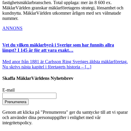
fastighetsmäklarbranschen. Total upplaga: mer än 8 600 ex.
MäklarVärlden granskar mäklarföretagens strategi, lönsamhet och
kundnytta. MäklarVärlden utkommer årligen med sex välmatade
nummer.
ANNONS
Vet du vilken mäklarbyrå i Sverige som har funnits allra
längst? I 145 år för att vara exakt…
Med anor från 1881 är Carlsson Ring Sveriges äldsta mäklarföretag.
Nu skrivs nästa kapitel i företagets historia – [...]
Skaffa MäklarVärldens Nyhetsbrev
E-mail
Prenumerera
Genom att klicka på "Prenumerera" ger du samtycke till att vi sparar
och använder dina personuppgifter i enlighet med vår
integritetspolicy.