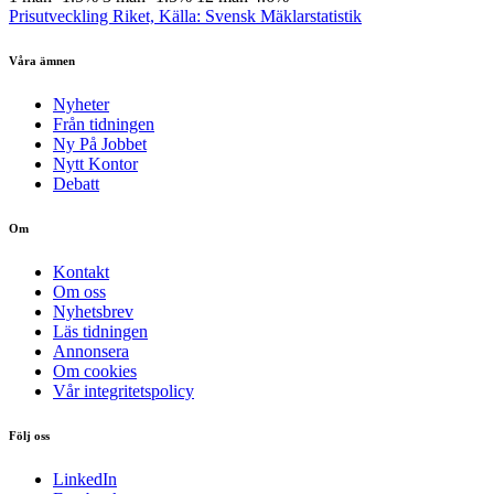
Prisutveckling Riket, Källa: Svensk Mäklarstatistik
Våra ämnen
Nyheter
Från tidningen
Ny På Jobbet
Nytt Kontor
Debatt
Om
Kontakt
Om oss
Nyhetsbrev
Läs tidningen
Annonsera
Om cookies
Vår integritetspolicy
Följ oss
LinkedIn