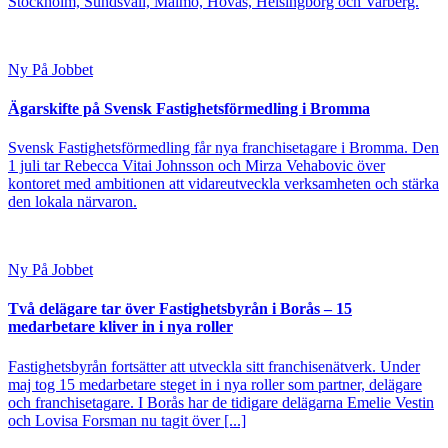
Stockholm, Sundsvall, Malmö, Hovås, Helsingborg och Varberg.
Ny På Jobbet
Ägarskifte på Svensk Fastighetsförmedling i Bromma
Svensk Fastighetsförmedling får nya franchisetagare i Bromma. Den
1 juli tar Rebecca Vitai Johnsson och Mirza Vehabovic över
kontoret med ambitionen att vidareutveckla verksamheten och stärka
den lokala närvaron.
Ny På Jobbet
Två delägare tar över Fastighetsbyrån i Borås – 15
medarbetare kliver in i nya roller
Fastighetsbyrån fortsätter att utveckla sitt franchisenätverk. Under
maj tog 15 medarbetare steget in i nya roller som partner, delägare
och franchisetagare. I Borås har de tidigare delägarna Emelie Vestin
och Lovisa Forsman nu tagit över [...]