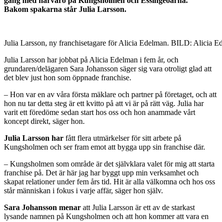
gång med närvaro på Kungsholmen och Essingeöarna.
Bakom spakarna står Julia Larsson.
Julia Larsson, ny franchisetagare för Alicia Edelman. BILD: Alicia 
Julia Larsson har jobbat på Alicia Edelman i fem år, och
grundaren/delägaren Sara Johansson säger sig vara otroligt glad att
det blev just hon som öppnade franchise.
– Hon var en av våra första mäklare och partner på företaget, och att
hon nu tar detta steg är ett kvitto på att vi är på rätt väg. Julia har
varit ett föredöme sedan start hos oss och hon anammade vårt
koncept direkt, säger hon.
Julia Larsson har
fått flera utmärkelser för sitt arbete på
Kungsholmen och ser fram emot att bygga upp sin franchise där.
– Kungsholmen som område är det självklara valet för mig att starta
franchise på. Det är här jag har byggt upp min verksamhet och
skapat relationer under fem års tid. Hit är alla välkomna och hos oss
står människan i fokus i varje affär, säger hon själv.
Sara Johansson menar
att Julia Larsson är ett av de starkast
lysande namnen på Kungsholmen och att hon kommer att vara en