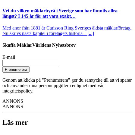
Vet du vilken mäklarbyrå i Sverige som har funnits allra
längst? I 145 år för att vara exakt…
Med anor från 1881 är Carlsson Ring Sveriges äldsta mäklarföretag.
Nu skrivs nästa kapitel i företagets historia – [...]
Skaffa MäklarVärldens Nyhetsbrev
E-mail
Prenumerera
Genom att klicka på "Prenumerera" ger du samtycke till att vi sparar
och använder dina personuppgifter i enlighet med vår
integritetspolicy.
ANNONS
ANNONS
Läs mer