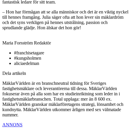
fantastisk ledare för sitt team.
– Hon har förmågan att se alla människor och det är en viktig nyckel
till hennes framgång. Julia säger ofta att hon lever sin mäklardröm
och det syns verkligen på hennes utstrålning, passion och
sprudlande glädje. Hon älskar det hon gör!
Maria Forsström
Redaktör
#franchisetagare
#kungsholmen
aliciaedelman
Dela artikeln
MäklarVärlden är en branschneutral tidning för Sveriges
fastighetsmäklare och leverantörerna till dessa. MäklarVärlden
fokuserar även på alla som har en studieinriktning som leder in i
fastighetsmäklarbranschen. Total upplaga: mer än 8 600 ex.
MäklarVärlden granskar mäklarföretagens strategi, lönsamhet och
kundnytta. MäklarVärlden utkommer årligen med sex välmatade
nummer.
ANNONS