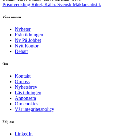
Prisutveckling Riket, Källa: Svensk Mäklarstatistik
Våra ämnen
Nyheter
Från tidningen
Ny På Jobbet
Nytt Kontor
Debatt
Om
Kontakt
Om oss
Nyhetsbrev
Läs tidningen
Annonsera
Om cookies
Vår integritetspolicy
Följ oss
LinkedIn