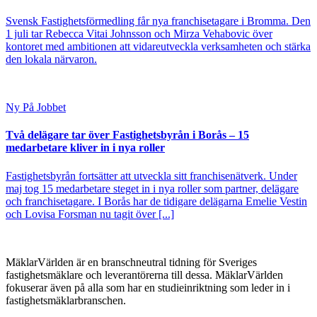
Svensk Fastighetsförmedling får nya franchisetagare i Bromma. Den
1 juli tar Rebecca Vitai Johnsson och Mirza Vehabovic över
kontoret med ambitionen att vidareutveckla verksamheten och stärka
den lokala närvaron.
Ny På Jobbet
Två delägare tar över Fastighetsbyrån i Borås – 15
medarbetare kliver in i nya roller
Fastighetsbyrån fortsätter att utveckla sitt franchisenätverk. Under
maj tog 15 medarbetare steget in i nya roller som partner, delägare
och franchisetagare. I Borås har de tidigare delägarna Emelie Vestin
och Lovisa Forsman nu tagit över [...]
MäklarVärlden är en branschneutral tidning för Sveriges
fastighetsmäklare och leverantörerna till dessa. MäklarVärlden
fokuserar även på alla som har en studieinriktning som leder in i
fastighetsmäklarbranschen.