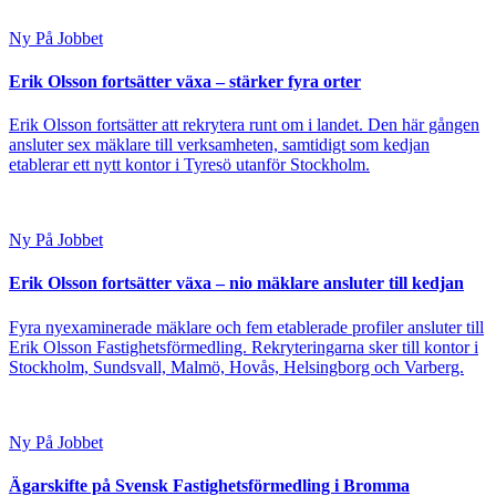
Ny På Jobbet
Erik Olsson fortsätter växa – stärker fyra orter
Erik Olsson fortsätter att rekrytera runt om i landet. Den här gången
ansluter sex mäklare till verksamheten, samtidigt som kedjan
etablerar ett nytt kontor i Tyresö utanför Stockholm.
Ny På Jobbet
Erik Olsson fortsätter växa – nio mäklare ansluter till kedjan
Fyra nyexaminerade mäklare och fem etablerade profiler ansluter till
Erik Olsson Fastighetsförmedling. Rekryteringarna sker till kontor i
Stockholm, Sundsvall, Malmö, Hovås, Helsingborg och Varberg.
Ny På Jobbet
Ägarskifte på Svensk Fastighetsförmedling i Bromma