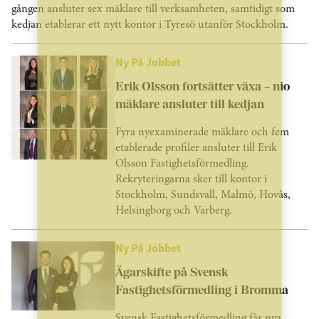
gången ansluter sex mäklare till verksamheten, samtidigt som
kedjan etablerar ett nytt kontor i Tyresö utanför Stockholm.
Ny På Jobbet
Erik Olsson fortsätter växa – nio
mäklare ansluter till kedjan
Fyra nyexaminerade mäklare och fem
etablerade profiler ansluter till Erik
Olsson Fastighetsförmedling.
Rekryteringarna sker till kontor i
Stockholm, Sundsvall, Malmö, Hovås,
Helsingborg och Varberg.
Ny På Jobbet
Ägarskifte på Svensk
Fastighetsförmedling i Bromma
Svensk Fastighetsförmedling får nya