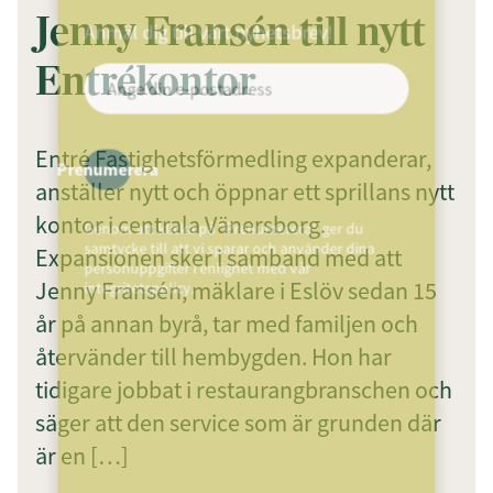
Jenny Fransén till nytt
Anmäl dig till vårt nyhetsbrev!
Entrékontor
Entré Fastighetsförmedling expanderar,
Prenumerera
anställer nytt och öppnar ett sprillans nytt
kontor i centrala Vänersborg.
Genom att klicka på "Prenumerera" ger du
samtycke till att vi sparar och använder dina
Expansionen sker i samband med att
personuppgifter i enlighet med vår
Jenny Fransén, mäklare i Eslöv sedan 15
integritetspolicy.
år på annan byrå, tar med familjen och
återvänder till hembygden. Hon har
tidigare jobbat i restaurangbranschen och
säger att den service som är grunden där
är en […]