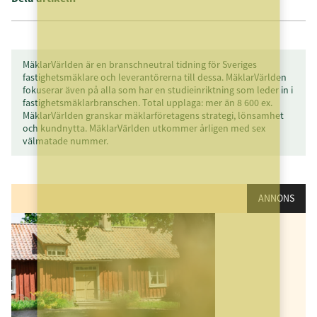
MäklarVärlden är en branschneutral tidning för Sveriges
fastighetsmäklare och leverantörerna till dessa. MäklarVärlden
fokuserar även på alla som har en studieinriktning som leder in i
fastighetsmäklarbranschen. Total upplaga: mer än 8 600 ex.
MäklarVärlden granskar mäklarföretagens strategi, lönsamhet
och kundnytta. MäklarVärlden utkommer årligen med sex
välmatade nummer.
ANNONS