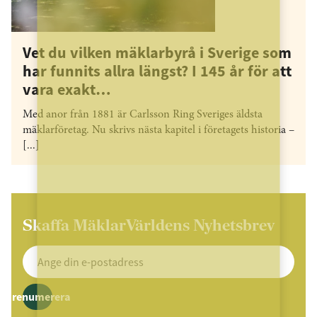
Vet du vilken mäklarbyrå i Sverige som
har funnits allra längst? I 145 år för att
vara exakt…
Med anor från 1881 är Carlsson Ring Sveriges äldsta
mäklarföretag. Nu skrivs nästa kapitel i företagets historia –
[...]
Skaffa MäklarVärldens Nyhetsbrev
Prenumerera