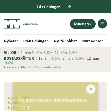
Läs tidningen
Nyhetsbrev
Nyheter
Från tidningen
Ny På Jobbet
Nytt Kontor
D
VILLOR
1 mån
3 mån
3.5%
12 mån
3.4%
BOSTADSRÄTTER
1 mån
-1.5%
3 mån
-1.5%
12 mån
4.6%
Prisutveckling Riket, Källa: Svensk Mäklarstatistik
ANNONS
Ny På Jobbet
Få den senaste informationen
Nyheter
först
Nytt Kontor