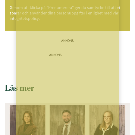
Genom att klicka på "Prenumerera" ger du samtycke till att vi
sparar och använder dina personuppgifter i enlighet med vår
integritetspolicy.
ANNONS
ANNONS
Läs mer