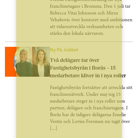
franchisetagare i Bromma. Den 1 juli tar
Rebecca Vitai Johnsson och Mirza
Vehabovic över kontoret med ambitionen
att vidareutveckla verksamheten och
stärka den lokala närvaron.
Ny På Jobbet
Två delägare tar över
Fastighetsbyrån i Borås – 15
medarbetare kliver in i nya roller
Fastighetsbyrån fortsätter att utveckla sitt
franchisenätverk. Under maj tog 15
medarbetare steget in i nya roller som
partner, delägare och franchisetagare. I
Borås har de tidigare delägarna Emelie
Vestin och Lovisa Forsman nu tagit över
[...]