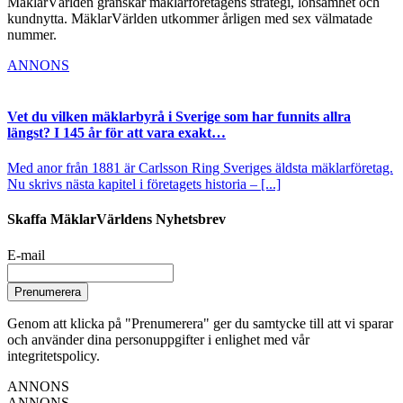
MäklarVärlden granskar mäklarföretagens strategi, lönsamhet och
kundnytta. MäklarVärlden utkommer årligen med sex välmatade
nummer.
ANNONS
Vet du vilken mäklarbyrå i Sverige som har funnits allra
längst? I 145 år för att vara exakt…
Med anor från 1881 är Carlsson Ring Sveriges äldsta mäklarföretag.
Nu skrivs nästa kapitel i företagets historia – [...]
Skaffa MäklarVärldens Nyhetsbrev
E-mail
Prenumerera
Genom att klicka på "Prenumerera" ger du samtycke till att vi sparar
och använder dina personuppgifter i enlighet med vår
integritetspolicy.
ANNONS
ANNONS