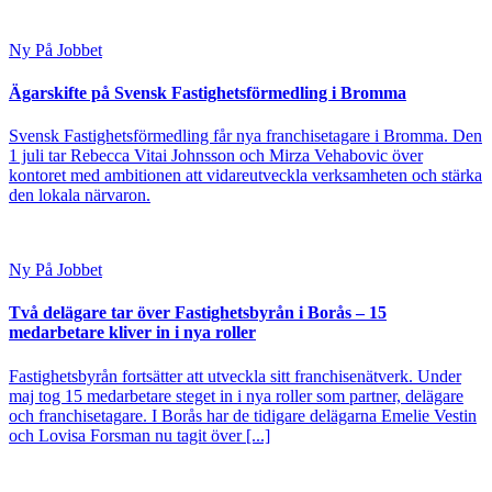
Ny På Jobbet
Ägarskifte på Svensk Fastighetsförmedling i Bromma
Svensk Fastighetsförmedling får nya franchisetagare i Bromma. Den
1 juli tar Rebecca Vitai Johnsson och Mirza Vehabovic över
kontoret med ambitionen att vidareutveckla verksamheten och stärka
den lokala närvaron.
Ny På Jobbet
Två delägare tar över Fastighetsbyrån i Borås – 15
medarbetare kliver in i nya roller
Fastighetsbyrån fortsätter att utveckla sitt franchisenätverk. Under
maj tog 15 medarbetare steget in i nya roller som partner, delägare
och franchisetagare. I Borås har de tidigare delägarna Emelie Vestin
och Lovisa Forsman nu tagit över [...]