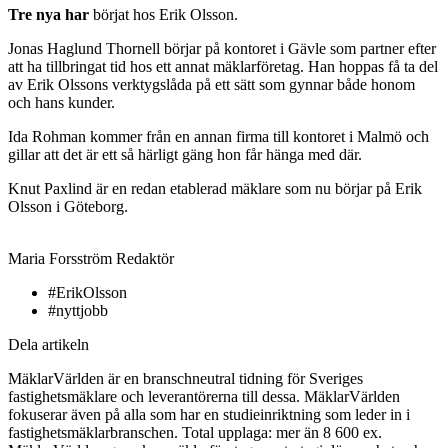
Tre nya har
börjat hos Erik Olsson.
Jonas Haglund Thornell börjar på kontoret i Gävle som partner efter
att ha tillbringat tid hos ett annat mäklarföretag. Han hoppas få ta del
av Erik Olssons verktygslåda på ett sätt som gynnar både honom
och hans kunder.
Ida Rohman kommer från en annan firma till kontoret i Malmö och
gillar att det är ett så härligt gäng hon får hänga med där.
Knut Paxlind är en redan etablerad mäklare som nu börjar på Erik
Olsson i Göteborg.
Maria Forsström
Redaktör
#ErikOlsson
#nyttjobb
Dela artikeln
MäklarVärlden är en branschneutral tidning för Sveriges
fastighetsmäklare och leverantörerna till dessa. MäklarVärlden
fokuserar även på alla som har en studieinriktning som leder in i
fastighetsmäklarbranschen. Total upplaga: mer än 8 600 ex.