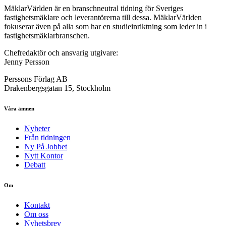
MäklarVärlden är en branschneutral tidning för Sveriges
fastighetsmäklare och leverantörerna till dessa. MäklarVärlden
fokuserar även på alla som har en studieinriktning som leder in i
fastighetsmäklarbranschen.
Chefredaktör och ansvarig utgivare:
Jenny Persson
Perssons Förlag AB
Drakenbergsgatan 15, Stockholm
Våra ämnen
Nyheter
Från tidningen
Ny På Jobbet
Nytt Kontor
Debatt
Om
Kontakt
Om oss
Nyhetsbrev