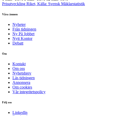
Prisutveckling Riket, Källa: Svensk Mäklarstatistik
Våra ämnen
Nyheter
Från tidningen
Ny På Jobbet
Nytt Kontor
Debatt
Om
Kontakt
Om oss
Nyhetsbrev
Läs tidningen
Annonsera
Om cookies
Vår integritetspolicy
Följ oss
LinkedIn