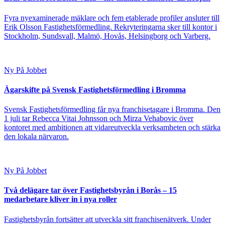
Fyra nyexaminerade mäklare och fem etablerade profiler ansluter till
Erik Olsson Fastighetsförmedling. Rekryteringarna sker till kontor i
Stockholm, Sundsvall, Malmö, Hovås, Helsingborg och Varberg.
Ny På Jobbet
Ägarskifte på Svensk Fastighetsförmedling i Bromma
Svensk Fastighetsförmedling får nya franchisetagare i Bromma. Den
1 juli tar Rebecca Vitai Johnsson och Mirza Vehabovic över
kontoret med ambitionen att vidareutveckla verksamheten och stärka
den lokala närvaron.
Ny På Jobbet
Två delägare tar över Fastighetsbyrån i Borås – 15
medarbetare kliver in i nya roller
Fastighetsbyrån fortsätter att utveckla sitt franchisenätverk. Under