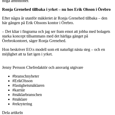
höga ambitioner.
Ronja Grenehed tillbaka i yrket – nu hos Erik Olsson i Örebro
Efter några år utanför mäkleriet är Ronja Grenehed tillbaka – den
här gången på Erik Olssons kontor i Örebro.
– Det kliar i fingrarna och jag ser fram emot att jobba med bolagets
starka koncept tillsammans med det härliga gänget på
Örebrokontoret, säger Ronja Grenehed.
Hon beskriver EO:s modell som ett naturligt nästa steg – och en
möjlighet att ta fart igen i yrket.
Jenny Persson
Chefredaktör och ansvarig utgivare
#branschnyheter
#ErikOlsson
#fastighetsmäklaren
#karriär
#mäklarbranschen
#mäklare
#rekrytering
Dela artikeln