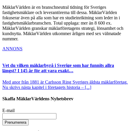
MäklarVärlden är en branschneutral tidning för Sveriges
fastighetsmäklare och leverantörerna till dessa. MäklarVärlden
fokuserar även på alla som har en studieinriktning som leder in i
fastighetsmäklarbranschen. Total upplaga: mer än 8 600 ex.
MäklarVärlden granskar mäklarföretagens strategi, lönsamhet och
kundnytta. MäklarVärlden utkommer årligen med sex välmatade
nummer.
ANNONS
Vet du vilken mäklarbyrå i Sverige som har funnits allra
längst? I 145 år för att vara exakt…
Med anor från 1881 är Carlsson Ring Sveriges äldsta mäklarföretag.
Nu skrivs nästa kapitel i företagets historia – [...]
Skaffa MäklarVärldens Nyhetsbrev
E-mail
Prenumerera