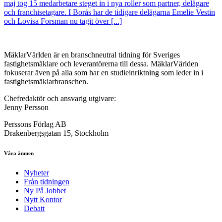
maj tog 15 medarbetare steget in i nya roller som partner, delägare
och franchisetagare. I Borås har de tidigare delägarna Emelie Vestin
och Lovisa Forsman nu tagit över [...]
MäklarVärlden är en branschneutral tidning för Sveriges
fastighetsmäklare och leverantörerna till dessa. MäklarVärlden
fokuserar även på alla som har en studieinriktning som leder in i
fastighetsmäklarbranschen.
Chefredaktör och ansvarig utgivare:
Jenny Persson
Perssons Förlag AB
Drakenbergsgatan 15, Stockholm
Våra ämnen
Nyheter
Från tidningen
Ny På Jobbet
Nytt Kontor
Debatt