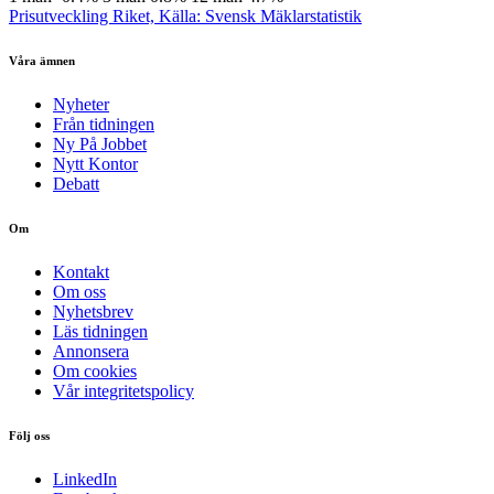
Prisutveckling Riket, Källa: Svensk Mäklarstatistik
Våra ämnen
Nyheter
Från tidningen
Ny På Jobbet
Nytt Kontor
Debatt
Om
Kontakt
Om oss
Nyhetsbrev
Läs tidningen
Annonsera
Om cookies
Vår integritetspolicy
Följ oss
LinkedIn