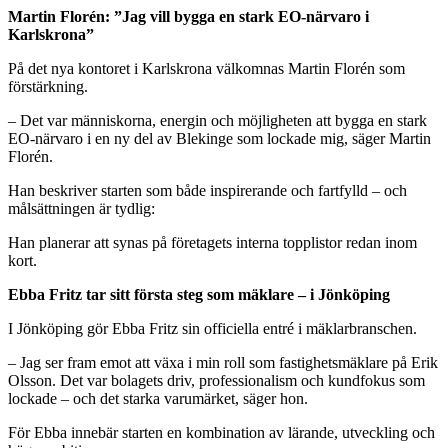
Martin Florén: ”Jag vill bygga en stark EO-närvaro i
Karlskrona”
På det nya kontoret i Karlskrona välkomnas Martin Florén som
förstärkning.
– Det var människorna, energin och möjligheten att bygga en stark
EO-närvaro i en ny del av Blekinge som lockade mig, säger Martin
Florén.
Han beskriver starten som både inspirerande och fartfylld – och
målsättningen är tydlig:
Han planerar att synas på företagets interna topplistor redan inom
kort.
Ebba Fritz tar sitt första steg som mäklare – i Jönköping
I Jönköping gör Ebba Fritz sin officiella entré i mäklarbranschen.
– Jag ser fram emot att växa i min roll som fastighetsmäklare på Erik
Olsson. Det var bolagets driv, professionalism och kundfokus som
lockade – och det starka varumärket, säger hon.
För Ebba innebär starten en kombination av lärande, utveckling och