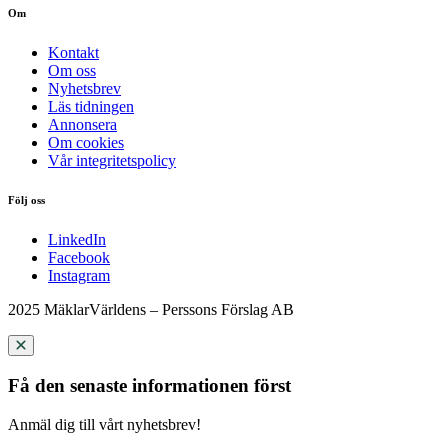
Om
Kontakt
Om oss
Nyhetsbrev
Läs tidningen
Annonsera
Om cookies
Vår integritetspolicy
Följ oss
LinkedIn
Facebook
Instagram
2025 MäklarVärldens – Perssons Förslag AB
Få den senaste informationen först
Anmäl dig till vårt nyhetsbrev!