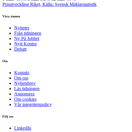
Prisutveckling Riket, Källa: Svensk Mäklarstatistik
Våra ämnen
Nyheter
Från tidningen
Ny På Jobbet
Nytt Kontor
Debatt
Om
Kontakt
Om oss
Nyhetsbrev
Läs tidningen
Annonsera
Om cookies
Vår integritetspolicy
Följ oss
LinkedIn