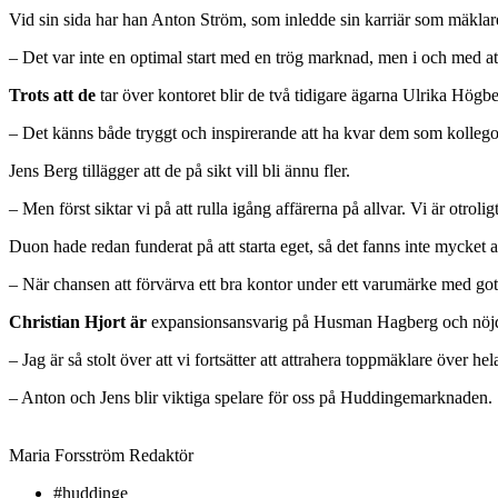
Vid sin sida har han Anton Ström, som inledde sin karriär som mäkla
– Det var inte en optimal start med en trög marknad, men i och med att
Trots att de
tar över kontoret blir de två tidigare ägarna Ulrika Hög
– Det känns både tryggt och inspirerande att ha kvar dem som kollegor
Jens Berg tillägger att de på sikt vill bli ännu fler.
– Men först siktar vi på att rulla igång affärerna på allvar. Vi är otr
Duon hade redan funderat på att starta eget, så det fanns inte mycket at
– När chansen att förvärva ett bra kontor under ett varumärke med gott
Christian Hjort är
expansionsansvarig på Husman Hagberg och nöjd 
– Jag är så stolt över att vi fortsätter att attrahera toppmäklare över h
– Anton och Jens blir viktiga spelare för oss på Huddingemarknaden.
Maria Forsström
Redaktör
#huddinge