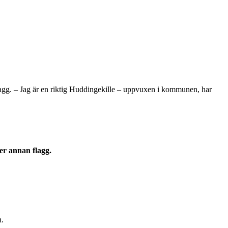
gg. – Jag är en riktig Huddingekille – uppvuxen i kommunen, har
r annan flagg.
n.