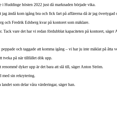
re i Huddinge hösten 2022 just då marknaden började vika.
 jag ändå kom igång bra och fick fart på affärerna då är jag övertygad 
berg och Fredrik Edsberg kvar på kontoret som mäklare.
. Tack vare det har vi redan fördubblat kapaciteten på kontoret, säger
oligt peppade och taggade att komma igång – vi har ju inte mäklat på åtta
t tveka på när tillfället dök upp.
 renommé dyker upp är det bara att slå till, säger Anton Ström.
med sin rekrytering.
ela landet som delar våra värderingar, säger han.