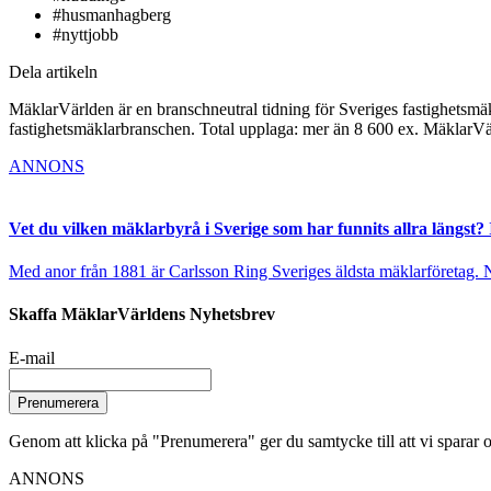
#husmanhagberg
#nyttjobb
Dela artikeln
MäklarVärlden är en branschneutral tidning för Sveriges fastighetsmäk
fastighetsmäklarbranschen. Total upplaga: mer än 8 600 ex. MäklarV
ANNONS
Vet du vilken mäklarbyrå i Sverige som har funnits allra längst? 
Med anor från 1881 är Carlsson Ring Sveriges äldsta mäklarföretag. Nu s
Skaffa MäklarVärldens Nyhetsbrev
E-mail
Prenumerera
Genom att klicka på "Prenumerera" ger du samtycke till att vi sparar o
ANNONS