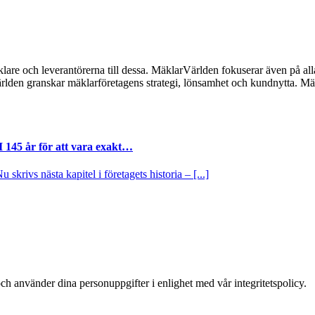
lare och leverantörerna till dessa. MäklarVärlden fokuserar även på alla
ärlden granskar mäklarföretagens strategi, lönsamhet och kundnytta.
I 145 år för att vara exakt…
krivs nästa kapitel i företagets historia – [...]
ch använder dina personuppgifter i enlighet med vår integritetspolicy.