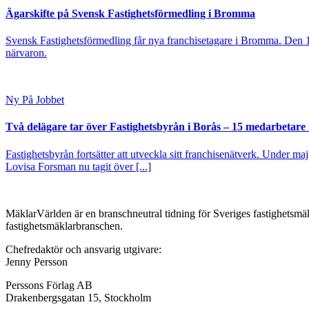
Ägarskifte på Svensk Fastighetsförmedling i Bromma
Svensk Fastighetsförmedling får nya franchisetagare i Bromma. Den 1
närvaron.
Ny På Jobbet
Två delägare tar över Fastighetsbyrån i Borås – 15 medarbetare kl
Fastighetsbyrån fortsätter att utveckla sitt franchisenätverk. Under ma
Lovisa Forsman nu tagit över [...]
MäklarVärlden är en branschneutral tidning för Sveriges fastighetsmäk
fastighetsmäklarbranschen.
Chefredaktör och ansvarig utgivare:
Jenny Persson
Perssons Förlag AB
Drakenbergsgatan 15, Stockholm