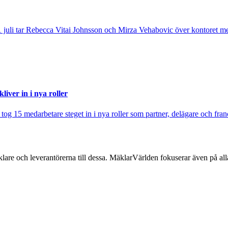
 juli tar Rebecca Vitai Johnsson och Mirza Vehabovic över kontoret me
iver in i nya roller
j tog 15 medarbetare steget in i nya roller som partner, delägare och fra
lare och leverantörerna till dessa. MäklarVärlden fokuserar även på alla