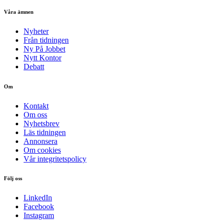
Våra ämnen
Nyheter
Från tidningen
Ny På Jobbet
Nytt Kontor
Debatt
Om
Kontakt
Om oss
Nyhetsbrev
Läs tidningen
Annonsera
Om cookies
Vår integritetspolicy
Följ oss
LinkedIn
Facebook
Instagram