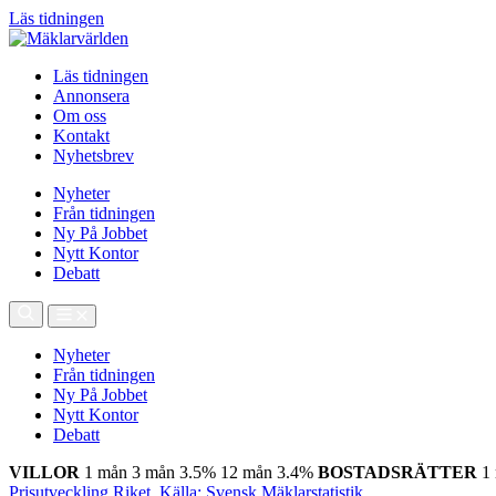
Läs tidningen
Läs tidningen
Annonsera
Om oss
Kontakt
Nyhetsbrev
Nyheter
Från tidningen
Ny På Jobbet
Nytt Kontor
Debatt
Nyheter
Från tidningen
Ny På Jobbet
Nytt Kontor
Debatt
VILLOR
1 mån
3 mån
3.5%
12 mån
3.4%
BOSTADSRÄTTER
1
Prisutveckling Riket, Källa: Svensk Mäklarstatistik