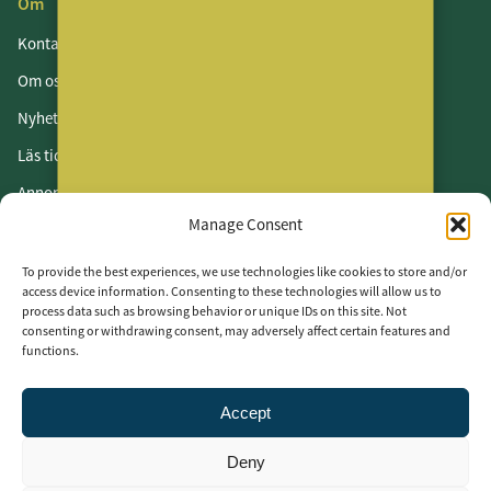
Om
Kontakt
Om oss
Nyhetsbrev
Läs tidningen
Annonsera
Manage Consent
Om cookies
Vår integritetspolicy
To provide the best experiences, we use technologies like cookies to store and/or
access device information. Consenting to these technologies will allow us to
process data such as browsing behavior or unique IDs on this site. Not
Följ oss
consenting or withdrawing consent, may adversely affect certain features and
functions.
LinkedIn
Facebook
Accept
Instagram
Deny