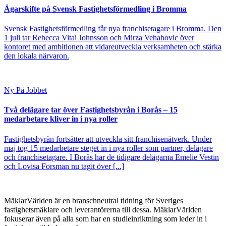
Ägarskifte på Svensk Fastighetsförmedling i Bromma
Svensk Fastighetsförmedling får nya franchisetagare i Bromma. Den
1 juli tar Rebecca Vitai Johnsson och Mirza Vehabovic över
kontoret med ambitionen att vidareutveckla verksamheten och stärka
den lokala närvaron.
Ny På Jobbet
Två delägare tar över Fastighetsbyrån i Borås – 15
medarbetare kliver in i nya roller
Fastighetsbyrån fortsätter att utveckla sitt franchisenätverk. Under
maj tog 15 medarbetare steget in i nya roller som partner, delägare
och franchisetagare. I Borås har de tidigare delägarna Emelie Vestin
och Lovisa Forsman nu tagit över [...]
MäklarVärlden är en branschneutral tidning för Sveriges
fastighetsmäklare och leverantörerna till dessa. MäklarVärlden
fokuserar även på alla som har en studieinriktning som leder in i