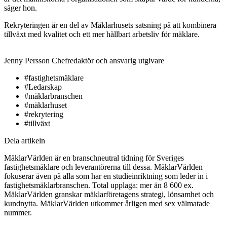
säger hon.
Rekryteringen är en del av Mäklarhusets satsning på att kombinera
tillväxt med kvalitet och ett mer hållbart arbetsliv för mäklare.
Jenny Persson
Chefredaktör och ansvarig utgivare
#fastighetsmäklare
#Ledarskap
#mäklarbranschen
#mäklarhuset
#rekrytering
#tillväxt
Dela artikeln
MäklarVärlden är en branschneutral tidning för Sveriges
fastighetsmäklare och leverantörerna till dessa. MäklarVärlden
fokuserar även på alla som har en studieinriktning som leder in i
fastighetsmäklarbranschen. Total upplaga: mer än 8 600 ex.
MäklarVärlden granskar mäklarföretagens strategi, lönsamhet och
kundnytta. MäklarVärlden utkommer årligen med sex välmatade
nummer.