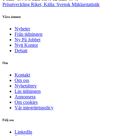
Prisutveckling Riket, Källa: Svensk Mäklarstatistik
Våra ämnen
Nyheter
Från tidningen
Ny På Jobbet
Nytt Kontor
Debatt
Om
Kontakt
Om oss
Nyhetsbrev
Läs tidningen
Annonsera
Om cookies
Vår integritetspolicy
Följ oss
LinkedIn