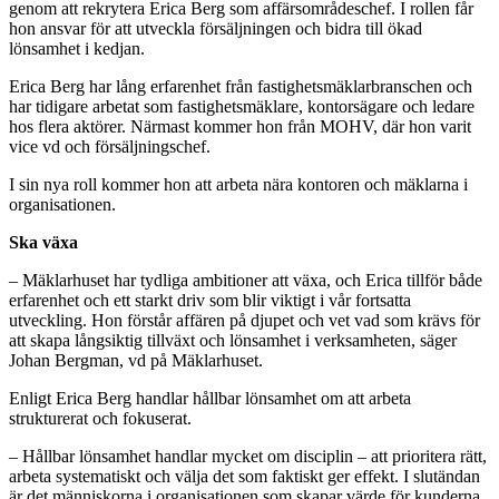
genom att rekrytera Erica Berg som affärsområdeschef. I rollen får
hon ansvar för att utveckla försäljningen och bidra till ökad
lönsamhet i kedjan.
Erica Berg har lång erfarenhet från fastighetsmäklarbranschen och
har tidigare arbetat som fastighetsmäklare, kontorsägare och ledare
hos flera aktörer. Närmast kommer hon från MOHV, där hon varit
vice vd och försäljningschef.
I sin nya roll kommer hon att arbeta nära kontoren och mäklarna i
organisationen.
Ska växa
– Mäklarhuset har tydliga ambitioner att växa, och Erica tillför både
erfarenhet och ett starkt driv som blir viktigt i vår fortsatta
utveckling. Hon förstår affären på djupet och vet vad som krävs för
att skapa långsiktig tillväxt och lönsamhet i verksamheten, säger
Johan Bergman, vd på Mäklarhuset.
Enligt Erica Berg handlar hållbar lönsamhet om att arbeta
strukturerat och fokuserat.
– Hållbar lönsamhet handlar mycket om disciplin – att prioritera rätt,
arbeta systematiskt och välja det som faktiskt ger effekt. I slutändan
är det människorna i organisationen som skapar värde för kunderna,