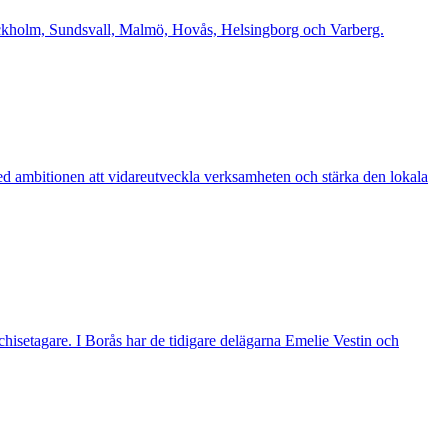
Stockholm, Sundsvall, Malmö, Hovås, Helsingborg och Varberg.
d ambitionen att vidareutveckla verksamheten och stärka den lokala
nchisetagare. I Borås har de tidigare delägarna Emelie Vestin och