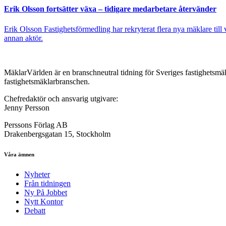
Erik Olsson fortsätter växa – tidigare medarbetare återvänder
Erik Olsson Fastighetsförmedling har rekryterat flera nya mäklare till
annan aktör.
MäklarVärlden är en branschneutral tidning för Sveriges fastighetsmäk
fastighetsmäklarbranschen.
Chefredaktör och ansvarig utgivare:
Jenny Persson
Perssons Förlag AB
Drakenbergsgatan 15, Stockholm
Våra ämnen
Nyheter
Från tidningen
Ny På Jobbet
Nytt Kontor
Debatt