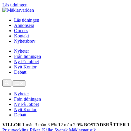
Läs tidningen
Läs tidningen
Annonsera
Om oss
Kontakt
Nyhetsbrev
Nyheter
Från tidningen
Ny På Jobbet
Nytt Kontor
Debatt
Nyheter
Från tidningen
Ny På Jobbet
Nytt Kontor
Debatt
VILLOR
1 mån
3 mån
3.6%
12 mån
2.9%
BOSTADSRÄTTER
1
Prisutveckling Riket, Källa: Svensk Mäklarstatistik