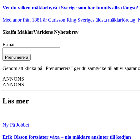
Vet du vilken mäklarbyrå i Sverige som har funnits allra längst? 
Med anor från 1881 är Carlsson Ring Sveriges äldsta mäklarföretag. Nu s
Skaffa MäklarVärldens Nyhetsbrev
E-mail
Prenumerera
Genom att klicka på "Prenumerera" ger du samtycke till att vi sparar o
ANNONS
ANNONS
Läs mer
Ny På Jobbet
Erik Olsson fortsätter växa – nio mäklare ansluter till kedjan