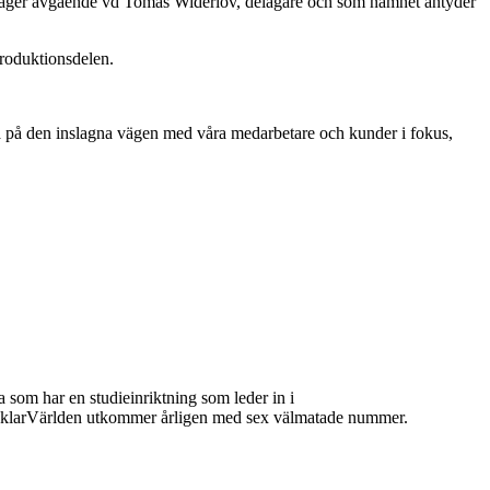
m, säger avgående vd Tomas Widerlöv, delägare och som namnet antyder
produktionsdelen.
ta på den inslagna vägen med våra medarbetare och kunder i fokus,
 som har en studieinriktning som leder in i
 MäklarVärlden utkommer årligen med sex välmatade nummer.