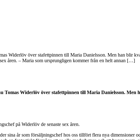
s Widerlöv över stafettpinnen till Maria Danielsson. Men han blir kvar
 sex åren. – Maria som ursprungligen kommer från en helt annan […]
 Tomas Widerlöv över stafettpinnen till Maria Danielsson. Men han
ngschef på Widerlöv de senaste sex åren.
ina år som försäljningschef hos oss tillfört flera nya dimensioner och d