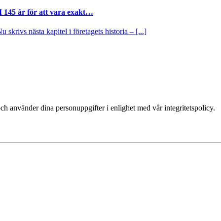
I 145 år för att vara exakt…
krivs nästa kapitel i företagets historia – [...]
ch använder dina personuppgifter i enlighet med vår integritetspolicy.