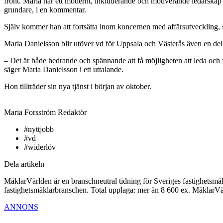
front. Maria har ett modernt, inkluderande och motiverande ledarskap
grundare, i en kommentar.
Själv kommer han att fortsätta inom koncernen med affärsutveckling, 
Maria Danielsson blir utöver vd för Uppsala och Västerås även en del
– Det är både hedrande och spännande att få möjligheten att leda och
säger Maria Danielsson i ett uttalande.
Hon tillträder sin nya tjänst i början av oktober.
Maria Forsström
Redaktör
#nyttjobb
#vd
#widerlöv
Dela artikeln
MäklarVärlden är en branschneutral tidning för Sveriges fastighetsmäk
fastighetsmäklarbranschen. Total upplaga: mer än 8 600 ex. MäklarV
ANNONS