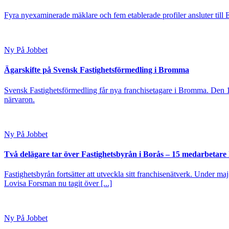
Fyra nyexaminerade mäklare och fem etablerade profiler ansluter till
Ny På Jobbet
Ägarskifte på Svensk Fastighetsförmedling i Bromma
Svensk Fastighetsförmedling får nya franchisetagare i Bromma. Den 1
närvaron.
Ny På Jobbet
Två delägare tar över Fastighetsbyrån i Borås – 15 medarbetare kl
Fastighetsbyrån fortsätter att utveckla sitt franchisenätverk. Under ma
Lovisa Forsman nu tagit över [...]
Ny På Jobbet