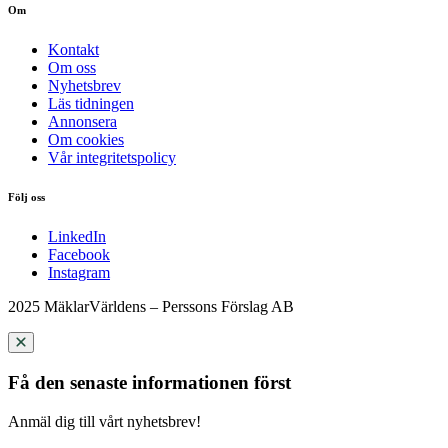
Om
Kontakt
Om oss
Nyhetsbrev
Läs tidningen
Annonsera
Om cookies
Vår integritetspolicy
Följ oss
LinkedIn
Facebook
Instagram
2025 MäklarVärldens – Perssons Förslag AB
Få den senaste informationen först
Anmäl dig till vårt nyhetsbrev!