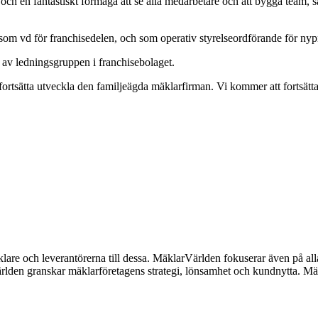
 och en fantastiskt förmåga att se alla medarbetare och att bygga tea
som vd för franchisedelen, och som operativ styrelseordförande för ny
 av ledningsgruppen i franchisebolaget.
 fortsätta utveckla den familjeägda mäklarfirman. Vi kommer att fortsät
lare och leverantörerna till dessa. MäklarVärlden fokuserar även på alla
ärlden granskar mäklarföretagens strategi, lönsamhet och kundnytta.