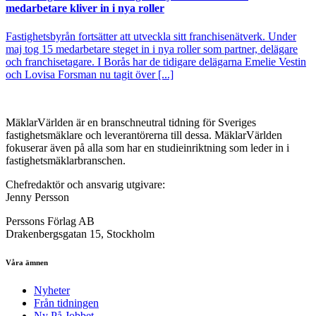
medarbetare kliver in i nya roller
Fastighetsbyrån fortsätter att utveckla sitt franchisenätverk. Under
maj tog 15 medarbetare steget in i nya roller som partner, delägare
och franchisetagare. I Borås har de tidigare delägarna Emelie Vestin
och Lovisa Forsman nu tagit över [...]
MäklarVärlden är en branschneutral tidning för Sveriges
fastighetsmäklare och leverantörerna till dessa. MäklarVärlden
fokuserar även på alla som har en studieinriktning som leder in i
fastighetsmäklarbranschen.
Chefredaktör och ansvarig utgivare:
Jenny Persson
Perssons Förlag AB
Drakenbergsgatan 15, Stockholm
Våra ämnen
Nyheter
Från tidningen
Ny På Jobbet