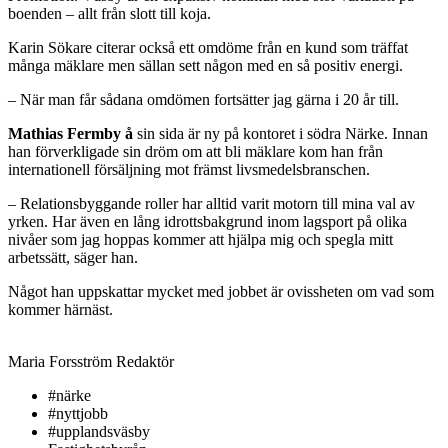
boenden – allt från slott till koja.
Karin Sökare citerar också ett omdöme från en kund som träffat
många mäklare men sällan sett någon med en så positiv energi.
– När man får sådana omdömen fortsätter jag gärna i 20 år till.
Mathias Fermby å
sin sida är ny på kontoret i södra Närke. Innan
han förverkligade sin dröm om att bli mäklare kom han från
internationell försäljning mot främst livsmedelsbranschen.
– Relationsbyggande roller har alltid varit motorn till mina val av
yrken. Har även en lång idrottsbakgrund inom lagsport på olika
nivåer som jag hoppas kommer att hjälpa mig och spegla mitt
arbetssätt, säger han.
Något han uppskattar mycket med jobbet är ovissheten om vad som
kommer härnäst.
Maria Forsström
Redaktör
#närke
#nyttjobb
#upplandsväsby