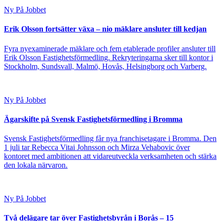
Ny På Jobbet
Erik Olsson fortsätter växa – nio mäklare ansluter till kedjan
Fyra nyexaminerade mäklare och fem etablerade profiler ansluter till
Erik Olsson Fastighetsförmedling. Rekryteringarna sker till kontor i
Stockholm, Sundsvall, Malmö, Hovås, Helsingborg och Varberg.
Ny På Jobbet
Ägarskifte på Svensk Fastighetsförmedling i Bromma
Svensk Fastighetsförmedling får nya franchisetagare i Bromma. Den
1 juli tar Rebecca Vitai Johnsson och Mirza Vehabovic över
kontoret med ambitionen att vidareutveckla verksamheten och stärka
den lokala närvaron.
Ny På Jobbet
Två delägare tar över Fastighetsbyrån i Borås – 15