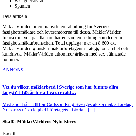
Fastighetsbyrån
Spanien
Dela artikeln
MäklarVärlden är en branschneutral tidning för Sveriges
fastighetsmäklare och leverantörerna till dessa. MäklarVärlden
fokuserar även på alla som har en studieinriktning som leder in i
fastighetsmäklarbranschen. Total upplaga: mer än 8 600 ex.
MäklarVärlden granskar mäklarföretagens strategi, lönsamhet och
kundnytta. MäklarVärlden utkommer årligen med sex välmatade
nummer.
ANNONS
Vet du vilken mäklarbyrå i Sverige som har funnits allra
längst? I 145 år för att vara exakt…
Med anor från 1881 är Carlsson Ring Sveriges äldsta mäklarföretag.
Nu skrivs nästa kapitel i företagets historia – [...]
Skaffa MäklarVärldens Nyhetsbrev
E-mail