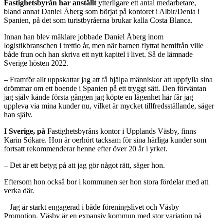
Fastighetsbyrån har anställt
ytterligare ett antal medarbetare,
bland annat Daniel Åberg som börjat på kontoret i Albir/Denia i
Spanien, på det som turistbyråerna brukar kalla Costa Blanca.
Innan han blev mäklare jobbade Daniel Åberg inom
logistikbranschen i trettio år, men när barnen flyttat hemifrån ville
både frun och han skriva ett nytt kapitel i livet. Så de lämnade
Sverige hösten 2022.
– Framför allt uppskattar jag att få hjälpa människor att uppfylla sina
drömmar om ett boende i Spanien på ett tryggt sätt. Den förväntan
jag själv kände första gången jag köpte en lägenhet här får jag
uppleva via mina kunder nu, vilket är mycket tillfredsställande, säger
han själv.
I Sverige, på
Fastighetsbyråns kontor i Upplands Väsby, finns
Karin Sökare. Hon är oerhört tacksam för sina härliga kunder som
fortsatt rekommenderar henne efter över 20 år i yrket.
– Det är ett betyg på att jag gör något rätt, säger hon.
Eftersom hon också bor i kommunen ser hon stora fördelar med att
verka där.
– Jag är starkt engagerad i både föreningslivet och Väsby
Promotion. Väsby är en expansiv kommun med stor variation på