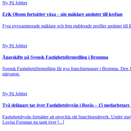
Ny På Jobbet
Erik Olsson fortsätter växa – nio mäklare ansluter till kedjan
Fyra nyexaminerade mäklare och fem etablerade profiler ansluter till
Ny På Jobbet
Ägarskifte på Svensk Fastighetsförmedling i Bromma
Svensk Fastighetsförmedling får nya franchisetagare i Bromma. Den 1
närvaron.
Ny På Jobbet
Två delägare tar över Fastighetsbyrån i Borås – 15 medarbetare kl
Fastighetsbyrån fortsätter att utveckla sitt franchisenätverk. Under ma
Lovisa Forsman nu tagit över [...]