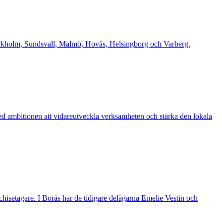
Stockholm, Sundsvall, Malmö, Hovås, Helsingborg och Varberg.
d ambitionen att vidareutveckla verksamheten och stärka den lokala
nchisetagare. I Borås har de tidigare delägarna Emelie Vestin och