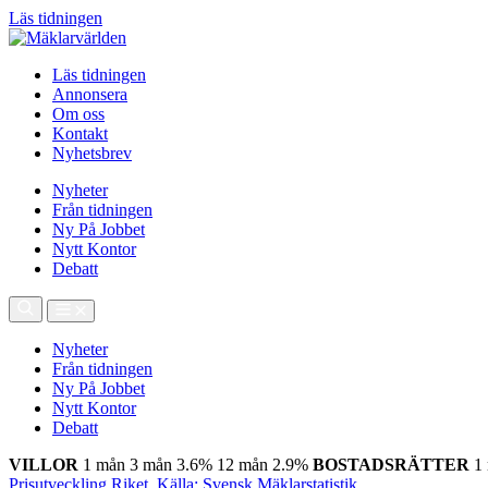
Läs tidningen
Läs tidningen
Annonsera
Om oss
Kontakt
Nyhetsbrev
Nyheter
Från tidningen
Ny På Jobbet
Nytt Kontor
Debatt
Nyheter
Från tidningen
Ny På Jobbet
Nytt Kontor
Debatt
VILLOR
1 mån
3 mån
3.6%
12 mån
2.9%
BOSTADSRÄTTER
1
Prisutveckling Riket, Källa: Svensk Mäklarstatistik