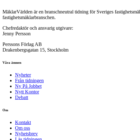
MäklarVärlden är en branschneutral tidning för Sveriges fastighetsmäk
fastighetsmäklarbranschen.
Chefredaktör och ansvarig utgivare:
Jenny Persson
Perssons Förlag AB
Drakenbergsgatan 15, Stockholm
Våra ämnen
Nyheter
Från tidningen
Ny På Jobbet
Nytt Kontor
Debatt
Om
Kontakt
Om oss
Nyhetsbrev
Läs tidningen