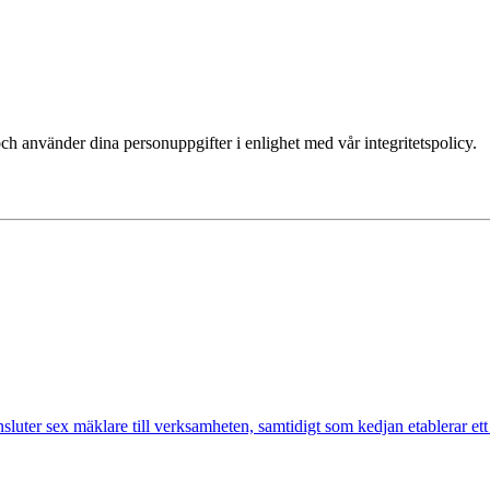
ch använder dina personuppgifter i enlighet med vår integritetspolicy.
nsluter sex mäklare till verksamheten, samtidigt som kedjan etablerar et