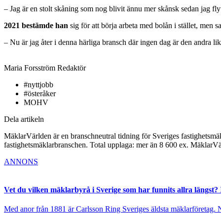
– Jag är en stolt skåning som nog blivit ännu mer skånsk sedan jag fl
2021 bestämde han
sig för att börja arbeta med bolån i stället, men s
– Nu är jag åter i denna härliga bransch där ingen dag är den andra lik
Maria Forsström
Redaktör
#nyttjobb
#österåker
MOHV
Dela artikeln
MäklarVärlden är en branschneutral tidning för Sveriges fastighetsmäk
fastighetsmäklarbranschen. Total upplaga: mer än 8 600 ex. MäklarV
ANNONS
Vet du vilken mäklarbyrå i Sverige som har funnits allra längst? 
Med anor från 1881 är Carlsson Ring Sveriges äldsta mäklarföretag. Nu s