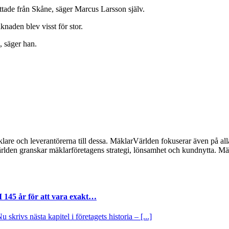
yttade från Skåne, säger Marcus Larsson själv.
aknaden blev visst för stor.
, säger han.
lare och leverantörerna till dessa. MäklarVärlden fokuserar även på alla
ärlden granskar mäklarföretagens strategi, lönsamhet och kundnytta.
I 145 år för att vara exakt…
krivs nästa kapitel i företagets historia – [...]