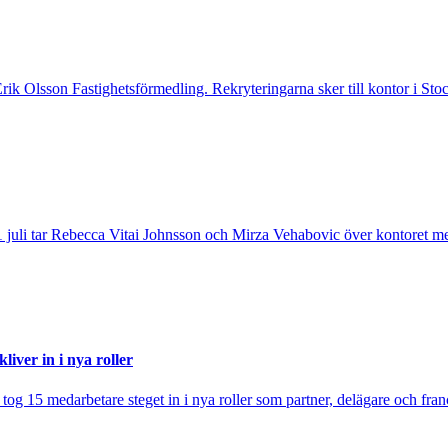
 Erik Olsson Fastighetsförmedling. Rekryteringarna sker till kontor i 
 juli tar Rebecca Vitai Johnsson och Mirza Vehabovic över kontoret me
iver in i nya roller
j tog 15 medarbetare steget in i nya roller som partner, delägare och fra