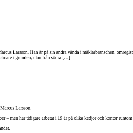
rcus Larsson. Han är på sin andra vända i mäklarbranschen, omregistrer
lmare i grunden, utan från södra […]
 Marcus Larsson.
ber – men har tidigare arbetat i 19 år på olika kedjor och kontor runt
andet.