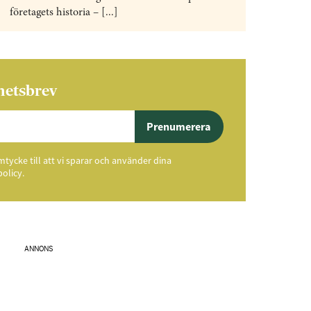
företagets historia – [...]
hetsbrev
Prenumerera
ycke till att vi sparar och använder dina
policy.
ANNONS