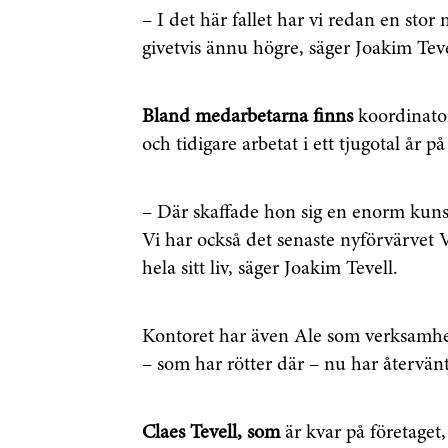
– I det här fallet har vi redan en sto
givetvis ännu högre, säger Joakim Teve
Bland medarbetarna finns
koordinato
och tidigare arbetat i ett tjugotal år p
– Där skaffade hon sig en enorm kuns
Vi har också det senaste nyförvärvet 
hela sitt liv, säger Joakim Tevell.
Få den s
Kontoret har även Ale som verksamh
först
– som har rötter där – nu har återvänt
Anmäl dig till 
Claes Tevell, som
är kvar på företaget, 