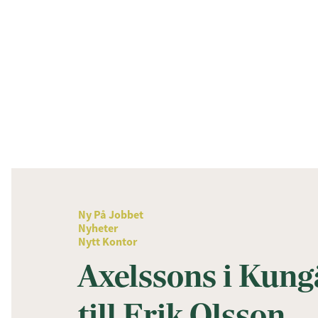
Ny På Jobbet
Nyheter
Nytt Kontor
Axelssons i Kungä
till Erik Olsson