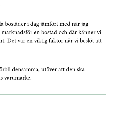
Prenumerera
.
å "Prenumerera" ger du samtycke till att vi
r dina personuppgifter i enlighet med vår
la bostäder i dag jämfört med när jag
an marknadsför en bostad och där känner vi
t. Det var en viktig faktor när vi beslöt att
örbli densamma, utöver att den ska
ons varumärke.