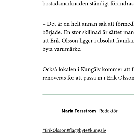
bostadsmarknaden ständigt förändras
Genom att klicka p
sparar och använde
– Det är en helt annan sak att förmed
integritetspolicy.
började. En stor skillnad är sättet m
att Erik Olsson ligger i absolut framkan
byta varumärke.
Också lokalen i Kungälv kommer att f
renoveras för att passa in i Erik Olss
Maria Forsström
Redaktör
#ErikOlsson
#flaggbyte
#kungälv