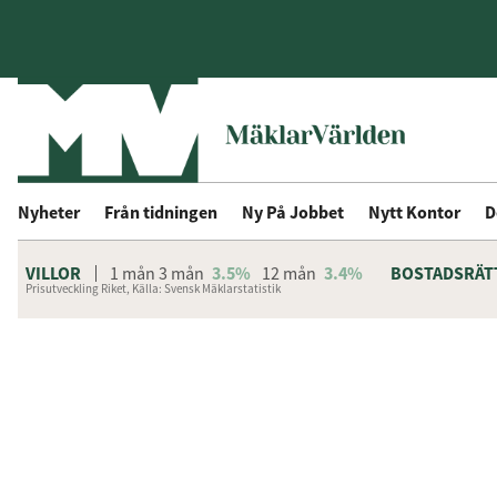
Nyheter
Från tidningen
Ny På Jobbet
Nytt Kontor
D
VILLOR
1 mån
3 mån
3.5%
12 mån
3.4%
BOSTADSRÄT
Prisutveckling Riket, Källa: Svensk Mäklarstatistik