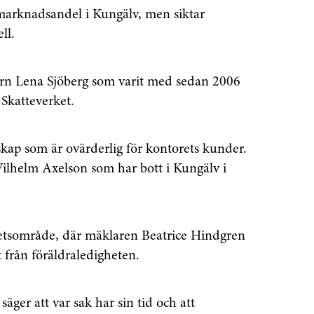
r marknadsandel i Kungälv, men siktar
ll.
rn Lena Sjöberg som varit med sedan 2006
å Skatteverket.
kap som är ovärderlig för kontorets kunder.
Vilhelm Axelson som har bott i Kungälv i
enaste informationen
etsområde, där mäklaren Beatrice Hindgren
 från föräldraledigheten.
vårt nyhetsbrev!
säger att var sak har sin tid och att