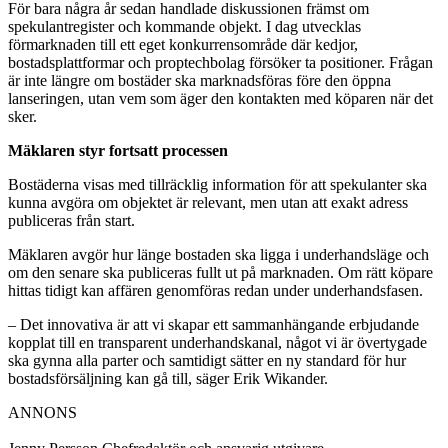
För bara några år sedan handlade diskussionen främst om
spekulantregister och kommande objekt. I dag utvecklas
förmarknaden till ett eget konkurrensområde där kedjor,
bostadsplattformar och proptechbolag försöker ta positioner. Frågan
är inte längre om bostäder ska marknadsföras före den öppna
lanseringen, utan vem som äger den kontakten med köparen när det
sker.
Mäklaren styr fortsatt processen
Bostäderna visas med tillräcklig information för att spekulanter ska
kunna avgöra om objektet är relevant, men utan att exakt adress
publiceras från start.
Mäklaren avgör hur länge bostaden ska ligga i underhandsläge och
om den senare ska publiceras fullt ut på marknaden. Om rätt köpare
hittas tidigt kan affären genomföras redan under underhandsfasen.
– Det innovativa är att vi skapar ett sammanhängande erbjudande
kopplat till en transparent underhandskanal, något vi är övertygade
ska gynna alla parter och samtidigt sätter en ny standard för hur
bostadsförsäljning kan gå till, säger Erik Wikander.
ANNONS