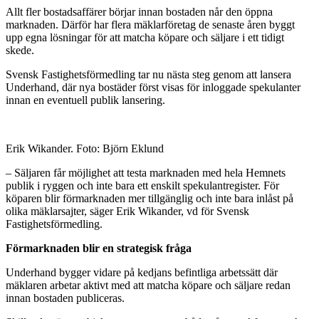
Allt fler bostadsaffärer börjar innan bostaden når den öppna
marknaden. Därför har flera mäklarföretag de senaste åren byggt
upp egna lösningar för att matcha köpare och säljare i ett tidigt
skede.
Svensk Fastighetsförmedling tar nu nästa steg genom att lansera
Underhand, där nya bostäder först visas för inloggade spekulanter
innan en eventuell publik lansering.
Erik Wikander. Foto: Björn Eklund
– Säljaren får möjlighet att testa marknaden med hela Hemnets
publik i ryggen och inte bara ett enskilt spekulantregister. För
köparen blir förmarknaden mer tillgänglig och inte bara inlåst på
olika mäklarsajter, säger Erik Wikander, vd för Svensk
Fastighetsförmedling.
Förmarknaden blir en strategisk fråga
Underhand bygger vidare på kedjans befintliga arbetssätt där
mäklaren arbetar aktivt med att matcha köpare och säljare redan
innan bostaden publiceras.