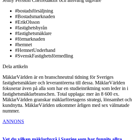
Jenny Persson
Chefredaktör och ansvarig utgivare
#bostadsförsäljning
#Bostadsmarknaden
#ErikOlsson
#fastighetsbyrån
#fastighetsmäklare
#förmarknaden
#hemnet
#HemnetUnderhand
#SvenskFastighetsförmedling
Dela artikeln
MäklarVärlden är en branschneutral tidning för Sveriges
fastighetsmäklare och leverantörerna till dessa. MäklarVärlden
fokuserar även på alla som har en studieinriktning som leder in i
fastighetsmäklarbranschen. Total upplaga: mer än 8 600 ex.
MäklarVärlden granskar mäklarföretagens strategi, lönsamhet och
kundnytta. MäklarVärlden utkommer årligen med sex välmatade
nummer.
ANNONS
Vet du vilken mäklarbyrå i Sverige som har funnits allra