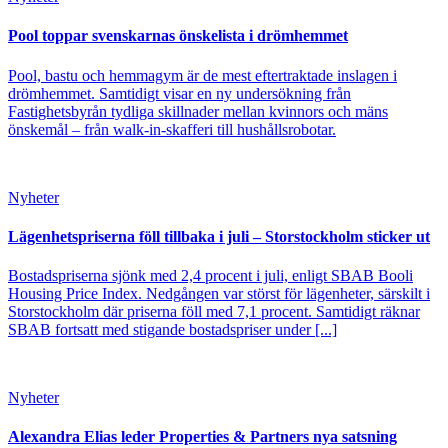
Pool toppar svenskarnas önskelista i drömhemmet
Pool, bastu och hemmagym är de mest eftertraktade inslagen i
drömhemmet. Samtidigt visar en ny undersökning från
Fastighetsbyrån tydliga skillnader mellan kvinnors och mäns
önskemål – från walk-in-skafferi till hushållsrobotar.
Nyheter
Lägenhetspriserna föll tillbaka i juli – Storstockholm sticker ut
Bostadspriserna sjönk med 2,4 procent i juli, enligt SBAB Booli
Housing Price Index. Nedgången var störst för lägenheter, särskilt i
Storstockholm där priserna föll med 7,1 procent. Samtidigt räknar
SBAB fortsatt med stigande bostadspriser under [...]
Nyheter
Alexandra Elias leder Properties & Partners nya satsning