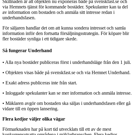
Skillnaden är att objekten nu exponeras både på svenskfast.se och
via Hemnets tjänst för kommande bostäder. Spekulanter kan ta del
av information om bostaden och anmäla sitt intresse redan i
underhandsfasen.
För säljaren handlar det om att kunna sondera intresset och samla
information inför den fortsatta försäljningsstrategin. För köpare blir
fler bostäder synliga i ett tidigare skede.
Så fungerar Underhand
• Alla nya bostäder publiceras först i underhandsläge från den 1 juli.
• Objekten visas både på svenskfast.se och via Hemnet Underhand.
• Exakt adress publiceras inte från start.
• Inloggade spekulanter kan se mer information och anmäla intresse.
• Mäklaren avgör om bostaden ska säljas i underhandsfasen eller gå
vidare till en öppen lansering.
Flera kedjor väljer olika vägar
Förmarknaden har på kort tid utvecklats till ett av de mest
konkurrensutsatta områdena i mäklarbranschen. Flera kedjor