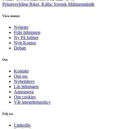
Prisutveckling Riket, Källa: Svensk Mäklarstatistik
Våra ämnen
Nyheter
Från tidningen
Ny På Jobbet
Nytt Kontor
Debatt
Om
Kontakt
Om oss
Nyhetsbrev
Läs tidningen
Annonsera
Om cookies
Vår integritetspolicy
Följ oss
LinkedIn