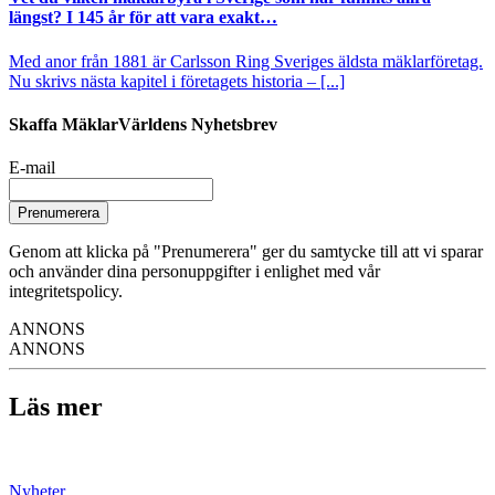
längst? I 145 år för att vara exakt…
Med anor från 1881 är Carlsson Ring Sveriges äldsta mäklarföretag.
Nu skrivs nästa kapitel i företagets historia – [...]
Skaffa MäklarVärldens Nyhetsbrev
E-mail
Prenumerera
Genom att klicka på "Prenumerera" ger du samtycke till att vi sparar
och använder dina personuppgifter i enlighet med vår
integritetspolicy.
ANNONS
ANNONS
Läs mer
Nyheter