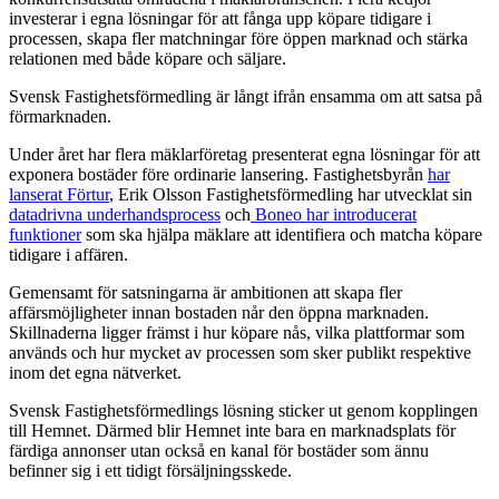
investerar i egna lösningar för att fånga upp köpare tidigare i
processen, skapa fler matchningar före öppen marknad och stärka
relationen med både köpare och säljare.
Svensk Fastighetsförmedling är långt ifrån ensamma om att satsa på
förmarknaden.
Under året har flera mäklarföretag presenterat egna lösningar för att
exponera bostäder före ordinarie lansering. Fastighetsbyrån
har
lanserat Förtur
, Erik Olsson Fastighetsförmedling har utvecklat sin
datadrivna underhandsprocess
och
Boneo har introducerat
funktioner
som ska hjälpa mäklare att identifiera och matcha köpare
tidigare i affären.
Gemensamt för satsningarna är ambitionen att skapa fler
affärsmöjligheter innan bostaden når den öppna marknaden.
Skillnaderna ligger främst i hur köpare nås, vilka plattformar som
används och hur mycket av processen som sker publikt respektive
inom det egna nätverket.
Svensk Fastighetsförmedlings lösning sticker ut genom kopplingen
till Hemnet. Därmed blir Hemnet inte bara en marknadsplats för
färdiga annonser utan också en kanal för bostäder som ännu
befinner sig i ett tidigt försäljningsskede.