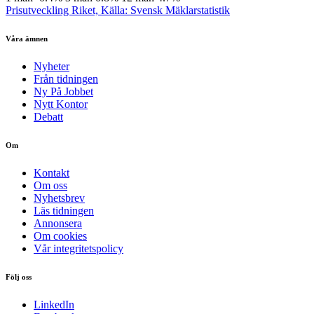
Prisutveckling Riket, Källa: Svensk Mäklarstatistik
Våra ämnen
Nyheter
Från tidningen
Ny På Jobbet
Nytt Kontor
Debatt
Om
Kontakt
Om oss
Nyhetsbrev
Läs tidningen
Annonsera
Om cookies
Vår integritetspolicy
Följ oss
LinkedIn