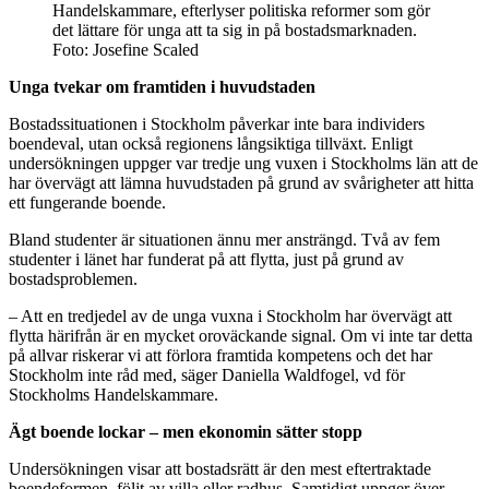
Handelskammare, efterlyser politiska reformer som gör
det lättare för unga att ta sig in på bostadsmarknaden.
Foto: Josefine Scaled
Unga tvekar om framtiden i huvudstaden
Bostadssituationen i Stockholm påverkar inte bara individers
boendeval, utan också regionens långsiktiga tillväxt. Enligt
undersökningen uppger var tredje ung vuxen i Stockholms län att de
har övervägt att lämna huvudstaden på grund av svårigheter att hitta
ett fungerande boende.
Bland studenter är situationen ännu mer ansträngd. Två av fem
studenter i länet har funderat på att flytta, just på grund av
bostadsproblemen.
– Att en tredjedel av de unga vuxna i Stockholm har övervägt att
flytta härifrån är en mycket oroväckande signal. Om vi inte tar detta
på allvar riskerar vi att förlora framtida kompetens och det har
Stockholm inte råd med, säger Daniella Waldfogel, vd för
Stockholms Handelskammare.
Ägt boende lockar – men ekonomin sätter stopp
Undersökningen visar att bostadsrätt är den mest eftertraktade
boendeformen, följt av villa eller radhus. Samtidigt uppger över