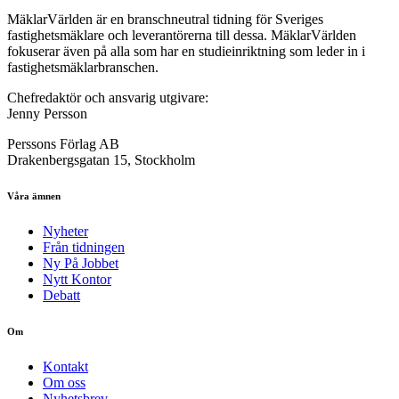
MäklarVärlden är en branschneutral tidning för Sveriges
fastighetsmäklare och leverantörerna till dessa. MäklarVärlden
fokuserar även på alla som har en studieinriktning som leder in i
fastighetsmäklarbranschen.
Chefredaktör och ansvarig utgivare:
Jenny Persson
Perssons Förlag AB
Drakenbergsgatan 15, Stockholm
Våra ämnen
Nyheter
Från tidningen
Ny På Jobbet
Nytt Kontor
Debatt
Om
Kontakt
Om oss
Nyhetsbrev