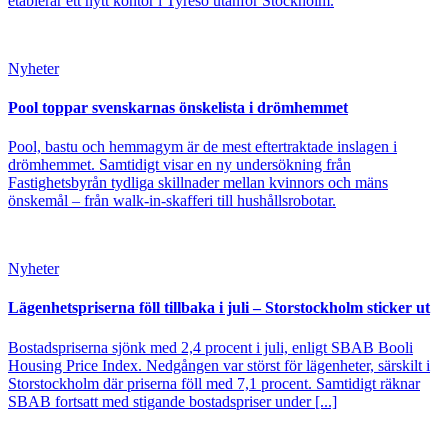
etablerar ett nytt kontor i Tyresö utanför Stockholm.
Nyheter
Pool toppar svenskarnas önskelista i drömhemmet
Pool, bastu och hemmagym är de mest eftertraktade inslagen i
drömhemmet. Samtidigt visar en ny undersökning från
Fastighetsbyrån tydliga skillnader mellan kvinnors och mäns
önskemål – från walk-in-skafferi till hushållsrobotar.
Nyheter
Lägenhetspriserna föll tillbaka i juli – Storstockholm sticker ut
Bostadspriserna sjönk med 2,4 procent i juli, enligt SBAB Booli
Housing Price Index. Nedgången var störst för lägenheter, särskilt i
Storstockholm där priserna föll med 7,1 procent. Samtidigt räknar
SBAB fortsatt med stigande bostadspriser under [...]