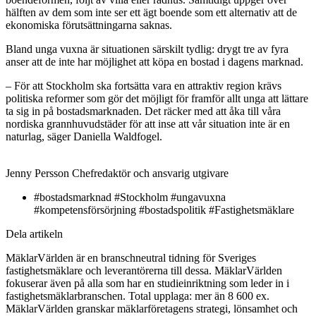
hälften av dem som inte ser ett ägt boende som ett alternativ att de
ekonomiska förutsättningarna saknas.
Bland unga vuxna är situationen särskilt tydlig: drygt tre av fyra
anser att de inte har möjlighet att köpa en bostad i dagens marknad.
– För att Stockholm ska fortsätta vara en attraktiv region krävs
politiska reformer som gör det möjligt för framför allt unga att lättare
ta sig in på bostadsmarknaden. Det räcker med att åka till våra
nordiska grannhuvudstäder för att inse att vår situation inte är en
naturlag, säger Daniella Waldfogel.
Jenny Persson
Chefredaktör och ansvarig utgivare
#bostadsmarknad #Stockholm #ungavuxna
#kompetensförsörjning #bostadspolitik #Fastighetsmäklare
Dela artikeln
MäklarVärlden är en branschneutral tidning för Sveriges
fastighetsmäklare och leverantörerna till dessa. MäklarVärlden
fokuserar även på alla som har en studieinriktning som leder in i
fastighetsmäklarbranschen. Total upplaga: mer än 8 600 ex.
MäklarVärlden granskar mäklarföretagens strategi, lönsamhet och