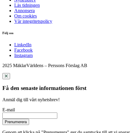
Läs tidningen
Annonsera
Om cookies
Vår integritetspolicy
Följ oss
LinkedIn
Facebook
Instagram
2025 MäklarVärldens – Perssons Förslag AB
Få den senaste informationen först
Anmäl dig till vårt nyhetsbrev!
E-mail
Prenumerera
Genom att klicka på "Prenumerera" ger du samtycke till att vi sparar