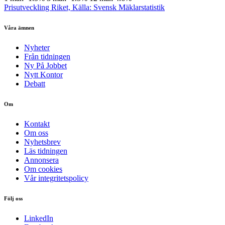
Prisutveckling Riket, Källa: Svensk Mäklarstatistik
Våra ämnen
Nyheter
Från tidningen
Ny På Jobbet
Nytt Kontor
Debatt
Om
Kontakt
Om oss
Nyhetsbrev
Läs tidningen
Annonsera
Om cookies
Vår integritetspolicy
Följ oss
LinkedIn