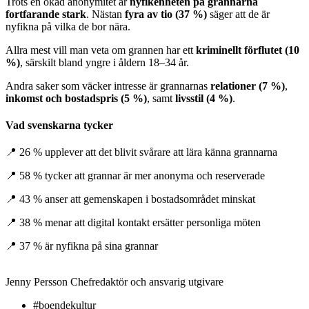
Trots en ökad anonymitet är
nyfikenheten på grannarna
fortfarande stark
. Nästan
fyra av tio (37 %)
säger att de är
nyfikna på vilka de bor nära.
Allra mest vill man veta om grannen har ett
kriminellt förflutet (10
%)
, särskilt bland yngre i åldern 18–34 år.
Andra saker som väcker intresse är grannarnas
relationer (7 %)
,
inkomst och bostadspris (5 %)
, samt
livsstil (4 %)
.
Vad svenskarna tycker
📍 26 % upplever att det blivit svårare att lära känna grannarna
📍 58 % tycker att grannar är mer anonyma och reserverade
📍 43 % anser att gemenskapen i bostadsområdet minskat
📍 38 % menar att digital kontakt ersätter personliga möten
📍
37 % är nyfikna på sina grannar
Jenny Persson
Chefredaktör och ansvarig utgivare
#boendekultur