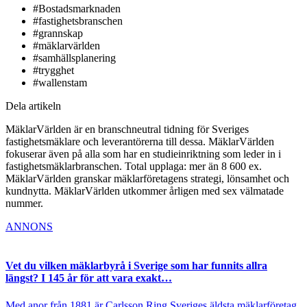
#Bostadsmarknaden
#fastighetsbranschen
#grannskap
#mäklarvärlden
#samhällsplanering
#trygghet
#wallenstam
Dela artikeln
MäklarVärlden är en branschneutral tidning för Sveriges
fastighetsmäklare och leverantörerna till dessa. MäklarVärlden
fokuserar även på alla som har en studieinriktning som leder in i
fastighetsmäklarbranschen. Total upplaga: mer än 8 600 ex.
MäklarVärlden granskar mäklarföretagens strategi, lönsamhet och
kundnytta. MäklarVärlden utkommer årligen med sex välmatade
nummer.
ANNONS
Vet du vilken mäklarbyrå i Sverige som har funnits allra
längst? I 145 år för att vara exakt…
Med anor från 1881 är Carlsson Ring Sveriges äldsta mäklarföretag.