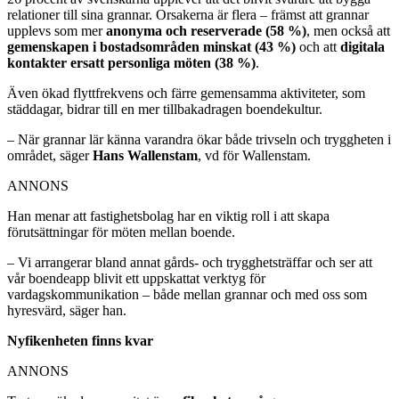
relationer till sina grannar. Orsakerna är flera – främst att grannar
upplevs som mer
anonyma och reserverade (58 %)
, men också att
gemenskapen i bostadsområden minskat (43 %)
och att
digitala
kontakter ersatt personliga möten (38 %)
.
Även ökad flyttfrekvens och färre gemensamma aktiviteter, som
städdagar, bidrar till en mer tillbakadragen boendekultur.
– När grannar lär känna varandra ökar både trivseln och tryggheten i
området, säger
Hans Wallenstam
, vd för Wallenstam.
ANNONS
Han menar att fastighetsbolag har en viktig roll i att skapa
förutsättningar för möten mellan boende.
– Vi arrangerar bland annat gårds- och trygghetsträffar och ser att
vår boendeapp blivit ett uppskattat verktyg för
vardagskommunikation – både mellan grannar och med oss som
hyresvärd, säger han.
Nyfikenheten finns kvar
ANNONS