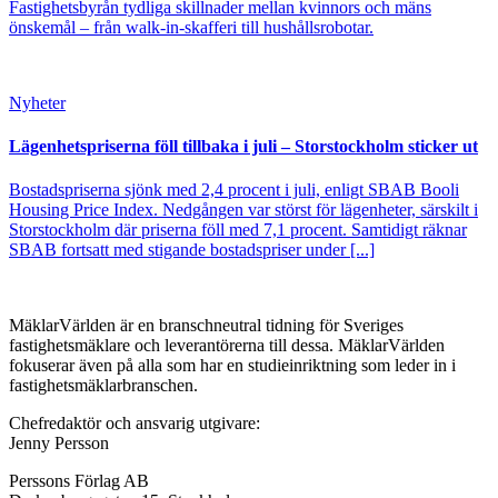
Fastighetsbyrån tydliga skillnader mellan kvinnors och mäns
önskemål – från walk-in-skafferi till hushållsrobotar.
Nyheter
Lägenhetspriserna föll tillbaka i juli – Storstockholm sticker ut
Bostadspriserna sjönk med 2,4 procent i juli, enligt SBAB Booli
Housing Price Index. Nedgången var störst för lägenheter, särskilt i
Storstockholm där priserna föll med 7,1 procent. Samtidigt räknar
SBAB fortsatt med stigande bostadspriser under [...]
MäklarVärlden är en branschneutral tidning för Sveriges
fastighetsmäklare och leverantörerna till dessa. MäklarVärlden
fokuserar även på alla som har en studieinriktning som leder in i
fastighetsmäklarbranschen.
Chefredaktör och ansvarig utgivare:
Jenny Persson
Perssons Förlag AB