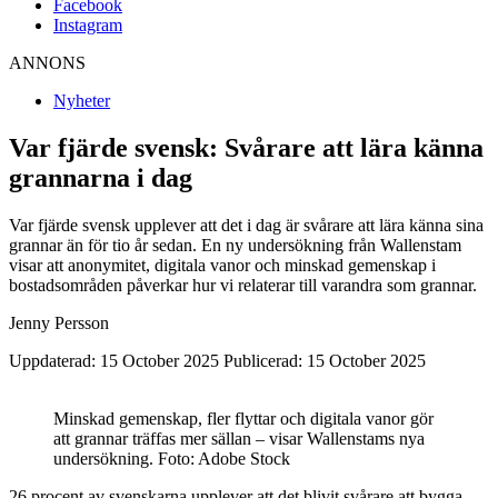
Facebook
Instagram
ANNONS
Nyheter
Var fjärde svensk: Svårare att lära känna
grannarna i dag
Var fjärde svensk upplever att det i dag är svårare att lära känna sina
grannar än för tio år sedan. En ny undersökning från Wallenstam
visar att anonymitet, digitala vanor och minskad gemenskap i
bostadsområden påverkar hur vi relaterar till varandra som grannar.
Jenny Persson
Uppdaterad: 15 October 2025
Publicerad: 15 October 2025
Minskad gemenskap, fler flyttar och digitala vanor gör
att grannar träffas mer sällan – visar Wallenstams nya
undersökning. Foto: Adobe Stock
26 procent av svenskarna upplever att det blivit svårare att bygga