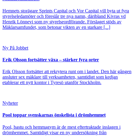
Hemnets storägare Sprints Capital och Vor Capital vill byta ut fyra
styrelseledamöter och föreslår tre nya namn, däribland Kivras vd
Henrik Lönnevi som ny styrelseordförande. Förslaget stöds av
Mäklarsamfundet, som betonar vikten av en starkare [...]
Ny På Jobbet
Erik Olsson fortsätter växa – stärker fyra orter
Erik Olsson fortsätter att rekrytera runt om i landet. Den här gången
ansluter sex mäklare till verksamheten, samtidigt som kedjan
etablerar ett nytt kontor i Tyresö utanför Stockholm.
Nyheter
Pool toppar svenskarnas önskelista i drömhemmet
Pool, bastu och hemmagym är de mest eftertraktade inslagen i
drömhemmet. Samtidigt visar en ny undersökning från