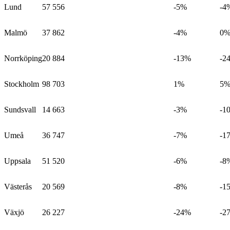
Lund
57 556
-5%
-4
Malmö
37 862
-4%
0
Norrköping
20 884
-13%
-2
Stockholm
98 703
1%
5
Sundsvall
14 663
-3%
-1
Umeå
36 747
-7%
-1
Uppsala
51 520
-6%
-8
Västerås
20 569
-8%
-1
Växjö
26 227
-24%
-2