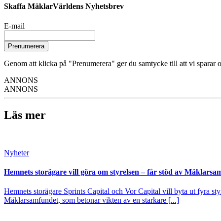
Skaffa MäklarVärldens Nyhetsbrev
E-mail
Prenumerera
Genom att klicka på "Prenumerera" ger du samtycke till att vi sparar o
ANNONS
ANNONS
Läs mer
Nyheter
Hemnets storägare vill göra om styrelsen – får stöd av Mäklarsa
Hemnets storägare Sprints Capital och Vor Capital vill byta ut fyra s
Mäklarsamfundet, som betonar vikten av en starkare [...]