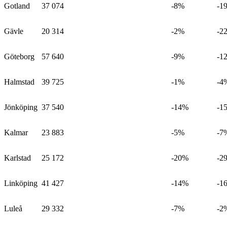
Gotland
37 074
-8%
-1
Gävle
20 314
-2%
-2
Göteborg
57 640
-9%
-1
Halmstad
39 725
-1%
-4
Jönköping
37 540
-14%
-1
Kalmar
23 883
-5%
-7
Karlstad
25 172
-20%
-2
Linköping
41 427
-14%
-1
Luleå
29 332
-7%
-2