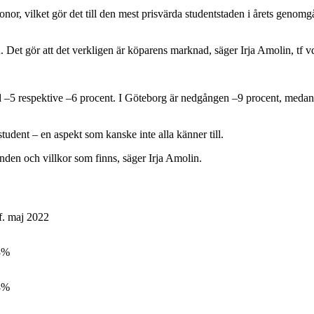
kronor, vilket gör det till den mest prisvärda studentstaden i årets geno
. Det gör att det verkligen är köparens marknad, säger Irja Amolin, tf v
 med –5 respektive –6 procent. I Göteborg är nedgången –9 procent, m
student – en aspekt som kanske inte alla känner till.
nden och villkor som finns, säger Irja Amolin.
f. maj 2022
3%
8%