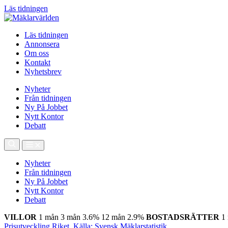
Läs tidningen
Läs tidningen
Annonsera
Om oss
Kontakt
Nyhetsbrev
Nyheter
Från tidningen
Ny På Jobbet
Nytt Kontor
Debatt
Nyheter
Från tidningen
Ny På Jobbet
Nytt Kontor
Debatt
VILLOR
1 mån
3 mån
3.6%
12 mån
2.9%
BOSTADSRÄTTER
1
Prisutveckling Riket, Källa: Svensk Mäklarstatistik