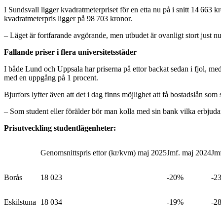
I Sundsvall ligger kvadratmeterpriset för en etta nu på i snitt 14 663 
kvadratmeterpris ligger på 98 703 kronor.
– Läget är fortfarande avgörande, men utbudet är ovanligt stort just nu
Fallande priser i flera universitetsstäder
I både Lund och Uppsala har priserna på ettor backat sedan i fjol,
med en uppgång på 1 procent.
Bjurfors lyfter även att det i dag finns möjlighet att få bostadslån som 
– Som student eller förälder bör man kolla med sin bank vilka erbjuda
Prisutveckling studentlägenheter:
Genomsnittspris ettor (kr/kvm) maj 2025
Jmf. maj 2024
Jm
Borås
18 023
-20%
-2
Eskilstuna
18 034
-19%
-2