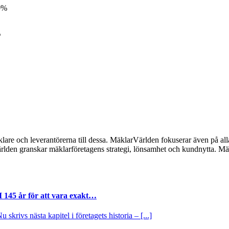
0%
%
lare och leverantörerna till dessa. MäklarVärlden fokuserar även på alla
ärlden granskar mäklarföretagens strategi, lönsamhet och kundnytta.
I 145 år för att vara exakt…
krivs nästa kapitel i företagets historia – [...]