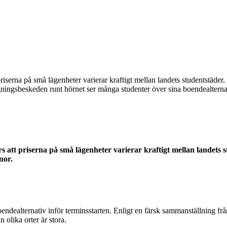
priserna på små lägenheter varierar kraftigt mellan landets studentstäde
ingsbeskeden runt hörnet ser många studenter över sina boendealternativ
s att priserna på små lägenheter varierar kraftigt mellan landets 
nor.
dealternativ inför terminsstarten. Enligt en färsk sammanställning från 
n olika orter är stora.