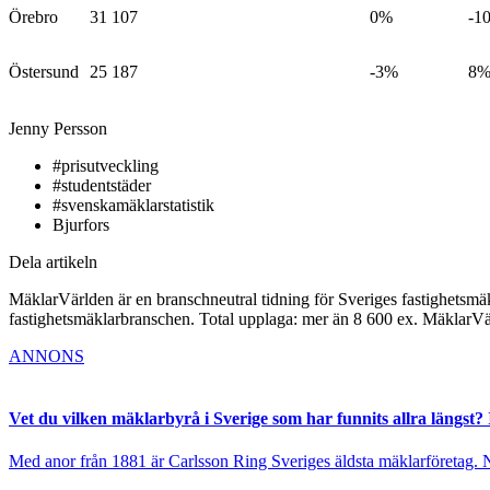
Örebro
31 107
0%
-1
Östersund
25 187
-3%
8
Jenny Persson
#prisutveckling
#studentstäder
#svenskamäklarstatistik
Bjurfors
Dela artikeln
MäklarVärlden är en branschneutral tidning för Sveriges fastighetsmäk
fastighetsmäklarbranschen. Total upplaga: mer än 8 600 ex. MäklarV
ANNONS
Vet du vilken mäklarbyrå i Sverige som har funnits allra längst? 
Med anor från 1881 är Carlsson Ring Sveriges äldsta mäklarföretag. Nu s