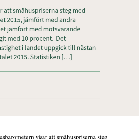
 att småhuspriserna steg med
let 2015, jämfört med andra
talet jämfört med motsvarande
tigit med 10 procent. Det
tighet i landet uppgick till nästan
talet 2015. Statistiken […]
5
sbarometern visar att småhuspriserna steg