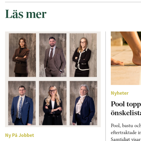
Läs mer
Nyheter
Pool top
önskelis
Pool, bastu o
eftertraktade 
Ny På Jobbet
Samtidigt visa