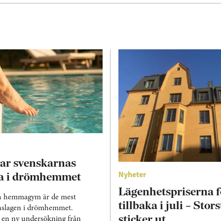
par svenskarnas
Nyheter
ta i drömhemmet
Lägenhetspriserna f
ch hemmagym är de mest
tillbaka i juli – Sto
inslagen i drömhemmet.
sticker ut
r en ny undersökning från