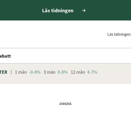
Läs tidningen
Läs tidningen
ebatt
TER
1 mån
-0.4%
3 mån
0.8%
12 mån
4.7%
ANNONS