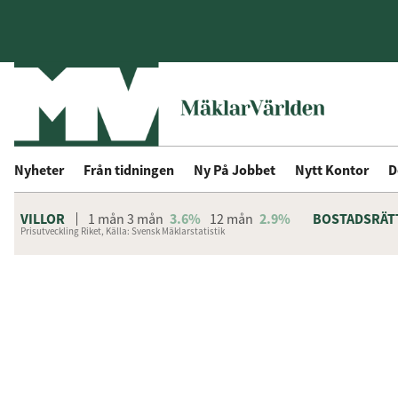
Nyheter
Från tidningen
Ny På Jobbet
Nytt Kontor
D
VILLOR
1 mån
3 mån
3.6%
12 mån
2.9%
BOSTADSRÄT
Prisutveckling Riket, Källa: Svensk Mäklarstatistik