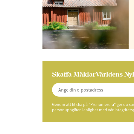
integritetspolicy.
Skaffa MäklarVärldens Ny
Genom att klicka på "Prenumerera" ger du samt
personuppgifter i enlighet med vår integritets