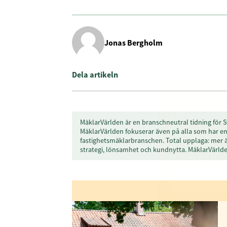
Jonas Bergholm
Dela artikeln
Få den s
MäklarVärlden är en branschneutral tidning för S
MäklarVärlden fokuserar även på alla som har en 
först
fastighetsmäklarbranschen. Total upplaga: mer 
strategi, lönsamhet och kundnytta. MäklarVärl
Anmäl dig till 
Genom att klicka p
sparar och använde