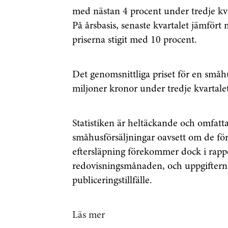
med nästan 4 procent under tredje kva
På årsbasis, senaste kvartalet jämfört
priserna stigit med 10 procent.
Det genomsnittliga priset för en småhu
miljoner kronor under tredje kvartale
Statistiken är heltäckande och omfatt
småhusförsäljningar oavsett om de förm
eftersläpning förekommer dock i rappo
redovisningsmånaden, och uppgifterna
publiceringstillfälle.
Läs mer