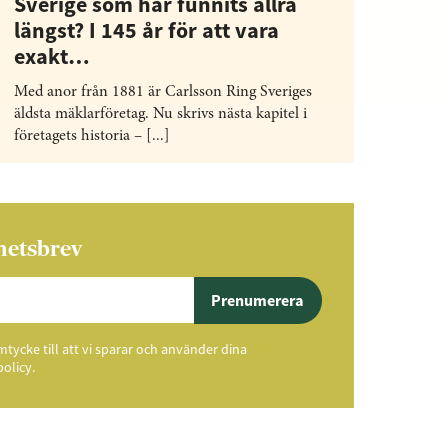
Sverige som har funnits allra
längst? I 145 år för att vara
exakt…
Med anor från 1881 är Carlsson Ring Sveriges
äldsta mäklarföretag. Nu skrivs nästa kapitel i
företagets historia – [...]
hetsbrev
Prenumerera
ycke till att vi sparar och använder dina
policy.