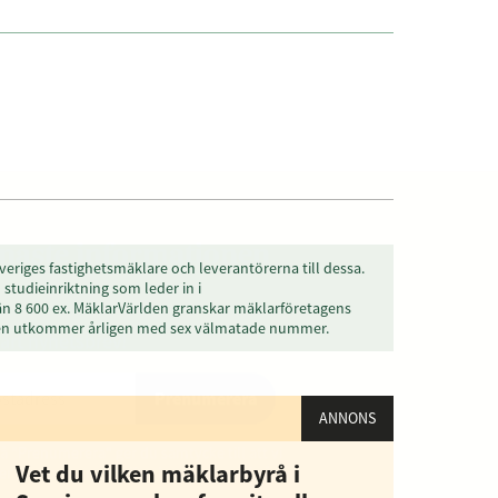
enaste informationen
veriges fastighetsmäklare och leverantörerna till dessa.
studieinriktning som leder in i
än 8 600 ex. MäklarVärlden granskar mäklarföretagens
den utkommer årligen med sex välmatade nummer.
vårt nyhetsbrev!
ANNONS
Prenumerera
Vet du vilken mäklarbyrå i
å "Prenumerera" ger du samtycke till att vi
r dina personuppgifter i enlighet med vår