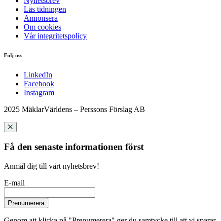
Nyhetsbrev
Läs tidningen
Annonsera
Om cookies
Vår integritetspolicy
Följ oss
LinkedIn
Facebook
Instagram
2025 MäklarVärldens – Perssons Förslag AB
Få den senaste informationen först
Anmäl dig till vårt nyhetsbrev!
E-mail
Prenumerera
Genom att klicka på "Prenumerera" ger du samtycke till att vi sparar