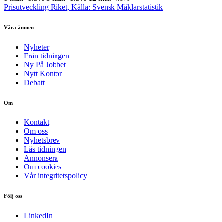
Prisutveckling Riket, Källa: Svensk Mäklarstatistik
Våra ämnen
Nyheter
Från tidningen
Ny På Jobbet
Nytt Kontor
Debatt
Om
Kontakt
Om oss
Nyhetsbrev
Läs tidningen
Annonsera
Om cookies
Vår integritetspolicy
Följ oss
LinkedIn