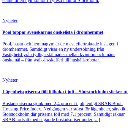
etablerar ett nytt kontor i Tyresö utanför Stockholm.
Nyheter
Pool toppar svenskarnas önskelista i drömhemmet
Pool, bastu och hemmagym är de mest eftertraktade inslagen i
drömhemmet. Samtidigt visar en ny undersökning från
Fastighetsbyrån tydliga skillnader mellan kvinnors och mäns
önskemål – från walk-in-skafferi till hushållsrobotar.
Nyheter
Lägenhetspriserna föll tillbaka i juli – Storstockholm sticker ut
Bostadspriserna sjönk med 2,4 procent i juli, enligt SBAB Booli
Housing Price Index. Nedgången var störst för lägenheter, särskilt i
Storstockholm där priserna föll med 7,1 procent. Samtidigt räknar
SBAB fortsatt med stigande bostadspriser under [...]