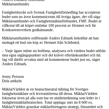
Mäklarsamfundet.
Fastighetsbyrån och Svensk Fastighetsförmedling har accepterat
budet som nu även kommunicerats till övriga ägare, det vill säga
Mäklarsamfundet och Fastighetsmäklarförbundet, FMF. Budet är
villkorat till att köpet omfattar 100 procent av Hemnet och får
Konkurrensverkets godkännande.
Mäklarsamfundets ordförande Anders Edmark bekräftar att han
mottagit ett bud om köp av Hemnet från Schibsted.
– Varje ägare måste nu bedöma, analysera och värdera budet utifrån
sina egna utgångspunkter och det kräver eftertänksamhet och tid.
Jag vill därför avvakta med att kommenterar budet just nu, säger
Anders Edmark.
Jenny Persson
Dela artikeln
MäklarVärlden är en branschneutral tidning för Sveriges
fastighetsmäklare och leverantörerna till dessa. MäklarVärlden
fokuserar även på alla som har en studieinriktning som leder in i
fastighetsmäklarbranschen. Total upplaga: mer än 8 600 ex.
MäklarVärlden granskar mäklarföretagens strategi, lönsamhet och