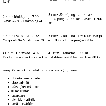
14 %
2 rum
• Jönköping –2 400 kr•
2 rum
• Jönköping –7 %•
Linköping –2 000 kr• Gävle –1 700
Gävle –7 %• Linköping –6 %
kr
3 rum
• Eskilstuna –7 %•
3 rum
• Eskilstuna –1 600 kr• Växjö
Växjö –4 %• Västerås –3 %
–1 100 kr• Linköping –800 kr
4+ rum
• Halmstad –4 %•
4+ rum
• Halmstad –900 kr•
Eskilstuna –3 %• Gävle –3 %
Eskilstuna –700 kr• Gävle –600 kr
Jenny Persson
Chefredaktör och ansvarig utgivare
#Bostadsmarknaden
#bostadsrätt
#fastighetsmäklare
#HansFlink
#mäklare
#Mäklarstatistik
#mäklarvärlden