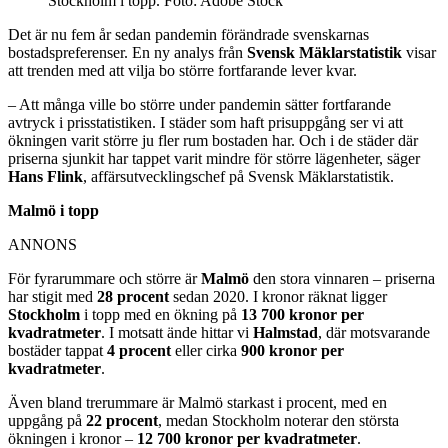
Stockholm i topp. Foto: Adobe Stock
Det är nu fem år sedan pandemin förändrade svenskarnas
bostadspreferenser. En ny analys från
Svensk Mäklarstatistik
visar
att trenden med att vilja bo större fortfarande lever kvar.
– Att många ville bo större under pandemin sätter fortfarande
avtryck i prisstatistiken. I städer som haft prisuppgång ser vi att
ökningen varit större ju fler rum bostaden har. Och i de städer där
priserna sjunkit har tappet varit mindre för större lägenheter, säger
Hans Flink
, affärsutvecklingschef på Svensk Mäklarstatistik.
Malmö i topp
ANNONS
För fyrarummare och större är
Malmö
den stora vinnaren – priserna
har stigit med
28 procent
sedan 2020. I kronor räknat ligger
Stockholm
i topp med en ökning på
13 700 kronor per
kvadratmeter
. I motsatt ände hittar vi
Halmstad
, där motsvarande
bostäder tappat
4 procent
eller cirka
900 kronor per
kvadratmeter
.
Även bland trerummare är Malmö starkast i procent, med en
uppgång på
22 procent
, medan Stockholm noterar den största
ökningen i kronor –
12 700 kronor per kvadratmeter
.