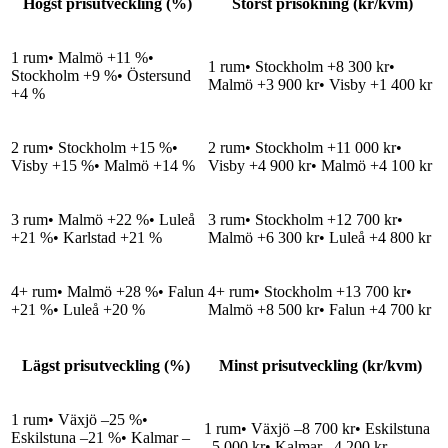
Högst prisutveckling (%)
Störst prisökning (kr/kvm)
1 rum
• Malmö +11 %•
1 rum
• Stockholm +8 300 kr•
Stockholm +9 %• Östersund
Malmö +3 900 kr• Visby +1 400 kr
+4 %
2 rum
• Stockholm +15 %•
2 rum
• Stockholm +11 000 kr•
Visby +15 %• Malmö +14 %
Visby +4 900 kr• Malmö +4 100 kr
3 rum
• Malmö +22 %• Luleå
3 rum
• Stockholm +12 700 kr•
+21 %• Karlstad +21 %
Malmö +6 300 kr• Luleå +4 800 kr
4+ rum
• Malmö +28 %• Falun
4+ rum
• Stockholm +13 700 kr•
+21 %• Luleå +20 %
Malmö +8 500 kr• Falun +4 700 kr
Lägst prisutveckling (%)
Minst prisutveckling (kr/kvm)
1 rum
• Växjö –25 %•
1 rum
• Växjö –8 700 kr• Eskilstuna
Eskilstuna –21 %• Kalmar –
–5 000 kr• Kalmar –4 200 kr