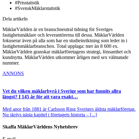
#Prisstatistik
#SvenskMäklarstatistik
Dela artikeln
MäklarVärlden är en branschneutral tidning för Sveriges
fastighetsmäklare och leverantörerna till dessa. MäklarVärlden
fokuserar även på alla som har en studieinriktning som leder in i
fastighetsmäklarbranschen. Total upplaga: mer än 8 600 ex.
MäklarVärlden granskar mäklarföretagens strategi, lönsamhet och
kundnytta. MäklarVärlden utkommer årligen med sex välmatade
nummer.
ANNONS
Vet du vilken mäklarbyrå i Sverige som har funnits allra
längst? I 145 år för att vara exakt…
Med anor från 1881 är Carlsson Ring Sveriges äldsta mäklarföretag.
Nu skrivs nästa kapitel i företagets historia – [...]
Skaffa MäklarVärldens Nyhetsbrev
E-mail