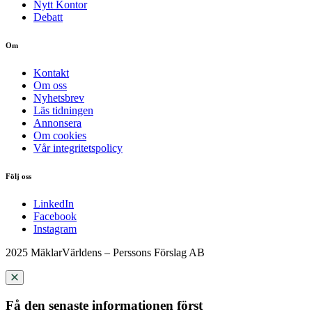
Nytt Kontor
Debatt
Om
Kontakt
Om oss
Nyhetsbrev
Läs tidningen
Annonsera
Om cookies
Vår integritetspolicy
Följ oss
LinkedIn
Facebook
Instagram
2025 MäklarVärldens – Perssons Förslag AB
Få den senaste informationen först