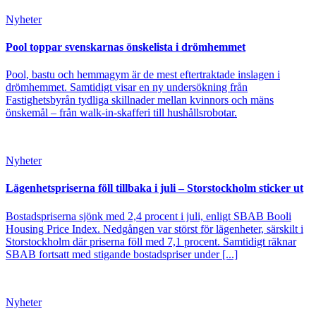
Nyheter
Pool toppar svenskarnas önskelista i drömhemmet
Pool, bastu och hemmagym är de mest eftertraktade inslagen i
drömhemmet. Samtidigt visar en ny undersökning från
Fastighetsbyrån tydliga skillnader mellan kvinnors och mäns
önskemål – från walk-in-skafferi till hushållsrobotar.
Nyheter
Lägenhetspriserna föll tillbaka i juli – Storstockholm sticker ut
Bostadspriserna sjönk med 2,4 procent i juli, enligt SBAB Booli
Housing Price Index. Nedgången var störst för lägenheter, särskilt i
Storstockholm där priserna föll med 7,1 procent. Samtidigt räknar
SBAB fortsatt med stigande bostadspriser under [...]
Nyheter