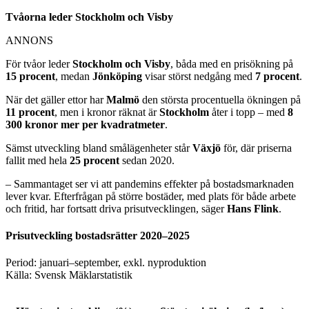
Tvåorna leder Stockholm och Visby
ANNONS
För tvåor leder
Stockholm och Visby
, båda med en prisökning på
15 procent
, medan
Jönköping
visar störst nedgång med
7 procent
.
När det gäller ettor har
Malmö
den största procentuella ökningen på
11 procent
, men i kronor räknat är
Stockholm
åter i topp – med
8
300 kronor mer per kvadratmeter
.
Sämst utveckling bland smålägenheter står
Växjö
för, där priserna
fallit med hela
25 procent
sedan 2020.
– Sammantaget ser vi att pandemins effekter på bostadsmarknaden
lever kvar. Efterfrågan på större bostäder, med plats för både arbete
och fritid, har fortsatt driva prisutvecklingen, säger
Hans Flink
.
Pris­utveckling bostadsrätter 2020–2025
Period: januari–september, exkl. nyproduktion
Källa: Svensk Mäklarstatistik