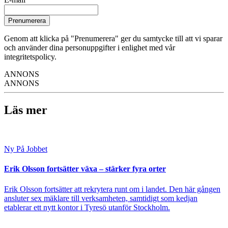
Prenumerera
Genom att klicka på "Prenumerera" ger du samtycke till att vi sparar
och använder dina personuppgifter i enlighet med vår
integritetspolicy.
ANNONS
ANNONS
Läs mer
Ny På Jobbet
Erik Olsson fortsätter växa – stärker fyra orter
Erik Olsson fortsätter att rekrytera runt om i landet. Den här gången
ansluter sex mäklare till verksamheten, samtidigt som kedjan
etablerar ett nytt kontor i Tyresö utanför Stockholm.