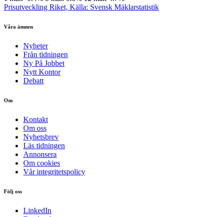
Prisutveckling Riket, Källa: Svensk Mäklarstatistik
Våra ämnen
Nyheter
Från tidningen
Ny På Jobbet
Nytt Kontor
Debatt
Om
Kontakt
Om oss
Nyhetsbrev
Läs tidningen
Annonsera
Om cookies
Vår integritetspolicy
Följ oss
LinkedIn