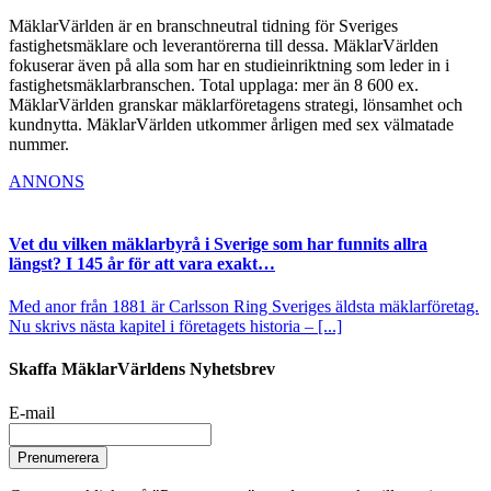
MäklarVärlden är en branschneutral tidning för Sveriges
fastighetsmäklare och leverantörerna till dessa. MäklarVärlden
fokuserar även på alla som har en studieinriktning som leder in i
fastighetsmäklarbranschen. Total upplaga: mer än 8 600 ex.
MäklarVärlden granskar mäklarföretagens strategi, lönsamhet och
kundnytta. MäklarVärlden utkommer årligen med sex välmatade
nummer.
ANNONS
Vet du vilken mäklarbyrå i Sverige som har funnits allra
längst? I 145 år för att vara exakt…
Med anor från 1881 är Carlsson Ring Sveriges äldsta mäklarföretag.
Nu skrivs nästa kapitel i företagets historia – [...]
Skaffa MäklarVärldens Nyhetsbrev
E-mail
Prenumerera