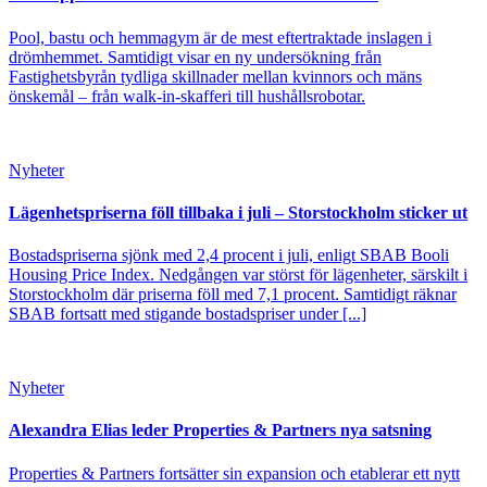
Pool, bastu och hemmagym är de mest eftertraktade inslagen i
drömhemmet. Samtidigt visar en ny undersökning från
Fastighetsbyrån tydliga skillnader mellan kvinnors och mäns
önskemål – från walk-in-skafferi till hushållsrobotar.
Nyheter
Lägenhetspriserna föll tillbaka i juli – Storstockholm sticker ut
Bostadspriserna sjönk med 2,4 procent i juli, enligt SBAB Booli
Housing Price Index. Nedgången var störst för lägenheter, särskilt i
Storstockholm där priserna föll med 7,1 procent. Samtidigt räknar
SBAB fortsatt med stigande bostadspriser under [...]
Nyheter
Alexandra Elias leder Properties & Partners nya satsning
Properties & Partners fortsätter sin expansion och etablerar ett nytt