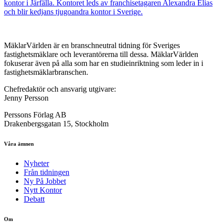
kontor i Järfälla. Kontoret leds av franchisetagaren Alexandra Elias
och blir kedjans tjugoandra kontor i Sverige.
MäklarVärlden är en branschneutral tidning för Sveriges
fastighetsmäklare och leverantörerna till dessa. MäklarVärlden
fokuserar även på alla som har en studieinriktning som leder in i
fastighetsmäklarbranschen.
Chefredaktör och ansvarig utgivare:
Jenny Persson
Perssons Förlag AB
Drakenbergsgatan 15, Stockholm
Våra ämnen
Nyheter
Från tidningen
Ny På Jobbet
Nytt Kontor
Debatt
Om