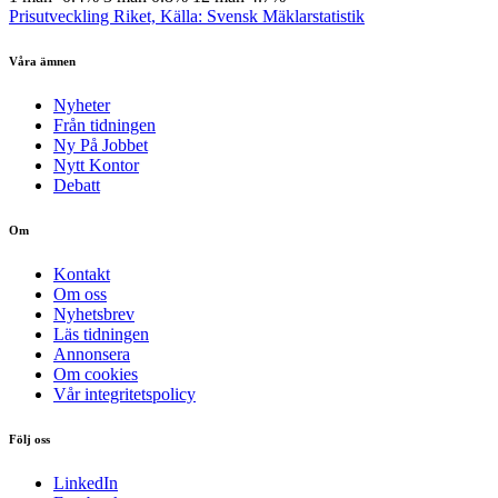
Prisutveckling Riket, Källa: Svensk Mäklarstatistik
Våra ämnen
Nyheter
Från tidningen
Ny På Jobbet
Nytt Kontor
Debatt
Om
Kontakt
Om oss
Nyhetsbrev
Läs tidningen
Annonsera
Om cookies
Vår integritetspolicy
Följ oss
LinkedIn