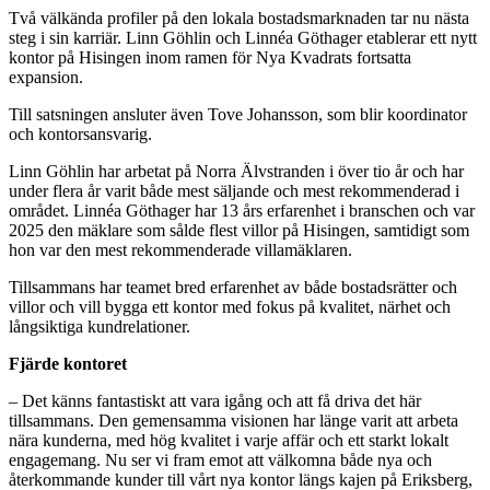
Två välkända profiler på den lokala bostadsmarknaden tar nu nästa
steg i sin karriär. Linn Göhlin och Linnéa Göthager etablerar ett nytt
kontor på Hisingen inom ramen för Nya Kvadrats fortsatta
expansion.
Till satsningen ansluter även Tove Johansson, som blir koordinator
och kontorsansvarig.
Linn Göhlin har arbetat på Norra Älvstranden i över tio år och har
under flera år varit både mest säljande och mest rekommenderad i
området. Linnéa Göthager har 13 års erfarenhet i branschen och var
2025 den mäklare som sålde flest villor på Hisingen, samtidigt som
hon var den mest rekommenderade villamäklaren.
Tillsammans har teamet bred erfarenhet av både bostadsrätter och
villor och vill bygga ett kontor med fokus på kvalitet, närhet och
långsiktiga kundrelationer.
Fjärde kontoret
– Det känns fantastiskt att vara igång och att få driva det här
tillsammans. Den gemensamma visionen har länge varit att arbeta
nära kunderna, med hög kvalitet i varje affär och ett starkt lokalt
engagemang. Nu ser vi fram emot att välkomna både nya och
återkommande kunder till vårt nya kontor längs kajen på Eriksberg,