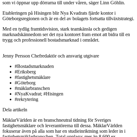
som vi öppnar upp dörrarna till under våren, säger Linn Göhlin.
Etableringen på Hisingen blir Nya Kvadrats fjärde kontor i
Göteborgsregionen och är en del av bolagets fortsatta tillväxtstrategi.
Med en tydlig framtidsvision, stark teamkänsla och gedigen
marknadskännedom ser det nya kontoret fram emot att bidra till en
trygg och professionell bostadsmarknad i området.
Jenny Persson
Chefredaktör och ansvarig utgivare
#Bostadsmarknaden
#Eriksberg
#fastighetsmäklare
#Göteborg
#mäklarbranschen
#NyaKvadrat; #Hisingen
#rekrytering
Dela artikeln
MäklarVärlden är en branschneutral tidning för Sveriges
fastighetsmäklare och leverantörerna till dessa. MäklarVärlden
fokuserar även på alla som har en studieinriktning som leder in i
fastighetsmäklarbranschen. Total upplaga: mer än 8 600 ex.