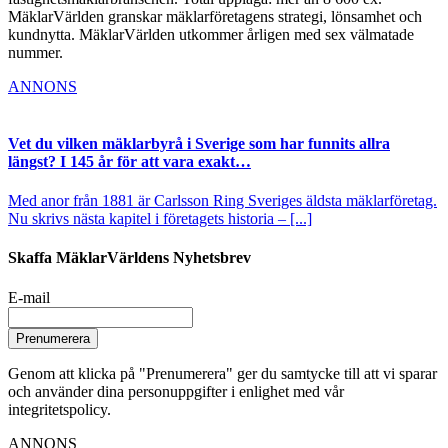
MäklarVärlden granskar mäklarföretagens strategi, lönsamhet och
kundnytta. MäklarVärlden utkommer årligen med sex välmatade
nummer.
ANNONS
Vet du vilken mäklarbyrå i Sverige som har funnits allra
längst? I 145 år för att vara exakt…
Med anor från 1881 är Carlsson Ring Sveriges äldsta mäklarföretag.
Nu skrivs nästa kapitel i företagets historia – [...]
Skaffa MäklarVärldens Nyhetsbrev
E-mail
Prenumerera
Genom att klicka på "Prenumerera" ger du samtycke till att vi sparar
och använder dina personuppgifter i enlighet med vår
integritetspolicy.
ANNONS