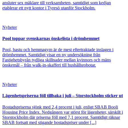
ansluter sex mäklare till verksamheten, samtidigt som kedjan
etablerar ett nytt kontor i Tyresö utanför Stockholm.
Nyheter
Pool toppar svenskarnas önskelista i drömhemmet
Pool, bastu och hemmagym är de mest eftertraktade inslagen i
drömhemmet. Samtidigt visar en ny undersökning från
Fastighetsbyrån tydliga skillnader mellan kvinnors och mäns
önskemål – från walk-in-skafferi till hushållsrobotar.
Nyheter
Lägenhetspriserna föll tillbaka i juli – Storstockholm sticker ut
Bostadspriserna sjönk med 2,4 procent i juli, enligt SBAB Booli
Housing Price Index. Nedgången var störst för lägenheter, särskilt i
Storstockholm där priserna föll med 7,1 procent. Samtidigt räknar
SBAB fortsatt med stigande bostadspriser under [...]