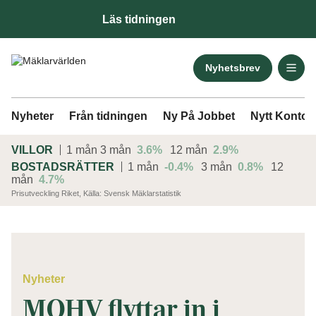
Läs tidningen
Nyhetsbrev
Nyheter
Från tidningen
Ny På Jobbet
Nytt Kontor
VILLOR
1 mån
3 mån
3.6%
12 mån
2.9%
BOSTADSRÄTTER
1 mån
-0.4%
3 mån
0.8%
12
mån
4.7%
Prisutveckling Riket, Källa: Svensk Mäklarstatistik
ANNONS
Nyheter
MOHV flyttar in i