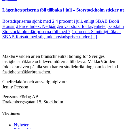
Lägenhetspriserna föll tillbaka i juli – Storstockholm sticker ut
Bostadspriserna sjönk med 2,4 procent i juli, enligt SBAB Booli
Housing Price Index. Nedgången var störst för lägenheter, särskilt i
Storstockholm där priserna föll med 7,1 procent. Samtidigt räknar
SBAB fortsatt med stigande bostadspriser under [...]
MäklarVärlden är en branschneutral tidning för Sveriges
fastighetsmäklare och leverantörerna till dessa. MäklarVärlden
fokuserar även på alla som har en studieinriktning som leder in i
fastighetsmäklarbranschen.
Chefredaktör och ansvarig utgivare:
Jenny Persson
Perssons Förlag AB
Drakenbergsgatan 15, Stockholm
Våra ämnen
Nyheter