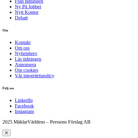
Från tidningen
Ny På Jobbet
Nytt Kontor
Debatt
Om
Kontakt
Om oss
Nyhetsbrev
Läs tidningen
Annonsera
Om cookies
Vår integritetspolicy
Följ oss
LinkedIn
Facebook
Instagram
2025 MäklarVärldens – Perssons Förslag AB