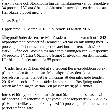
stark i Skåne och Stockholms län där minskningen var 53 respektive
34 procent. I Västra Götaland däremot är utvecklingen den motsatta.
Här ökade utbudet med […]
Jonas Bergholm
Uppdaterad: 30 March 2016
Publicerad: 30 March 2016
Under de senaste två månaderna har det kommit ut 1 842
nyproducerade bostäder på Hemnet vilket var en minskning med 15
procent jämfört med samma period året innan.
Trenden är särskilt
stark i Skåne och Stockholms län där minskningen var 53 respektive
34 procent. I Västra Götaland däremot är utvecklingen den motsatta.
Här ökade utbudet med hela 55 procent.
– Under hela 2015 kom det ut sju procent fler nyproduktionsobjekt
på marknaden än året innan. Mot bakgrund av den akuta
bostadsbrist vi ser i landet får vi hoppas att den inledande trenden
2016 vänds och att fler bostäder kommer ut till försäljning under
resten av året, säger Staffan Tell pressansvarig på Hemnet.
Intresset för nyproduktion har däremot ökat under de senaste två
månaderna. Ett genomsnittligt nyproduktionsobjekt fick 2 364 klick
på Hemnet vilket var en ökning med 15 procent jämfört med samma
period ett år tidigare.