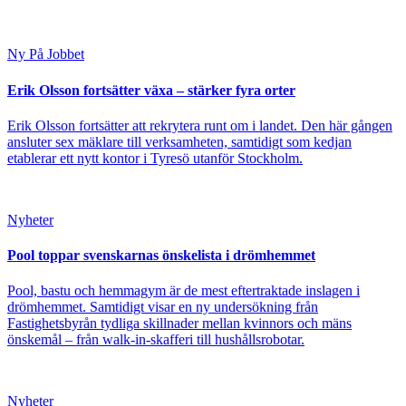
Ny På Jobbet
Erik Olsson fortsätter växa – stärker fyra orter
Erik Olsson fortsätter att rekrytera runt om i landet. Den här gången
ansluter sex mäklare till verksamheten, samtidigt som kedjan
etablerar ett nytt kontor i Tyresö utanför Stockholm.
Nyheter
Pool toppar svenskarnas önskelista i drömhemmet
Pool, bastu och hemmagym är de mest eftertraktade inslagen i
drömhemmet. Samtidigt visar en ny undersökning från
Fastighetsbyrån tydliga skillnader mellan kvinnors och mäns
önskemål – från walk-in-skafferi till hushållsrobotar.
Nyheter