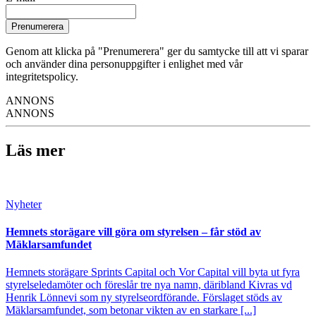
Prenumerera
Genom att klicka på "Prenumerera" ger du samtycke till att vi sparar
och använder dina personuppgifter i enlighet med vår
integritetspolicy.
ANNONS
ANNONS
Läs mer
Nyheter
Hemnets storägare vill göra om styrelsen – får stöd av
Mäklarsamfundet
Hemnets storägare Sprints Capital och Vor Capital vill byta ut fyra
styrelseledamöter och föreslår tre nya namn, däribland Kivras vd
Henrik Lönnevi som ny styrelseordförande. Förslaget stöds av
Mäklarsamfundet, som betonar vikten av en starkare [...]