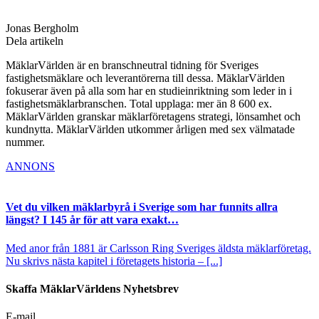
Jonas Bergholm
Dela artikeln
MäklarVärlden är en branschneutral tidning för Sveriges
fastighetsmäklare och leverantörerna till dessa. MäklarVärlden
fokuserar även på alla som har en studieinriktning som leder in i
fastighetsmäklarbranschen. Total upplaga: mer än 8 600 ex.
MäklarVärlden granskar mäklarföretagens strategi, lönsamhet och
kundnytta. MäklarVärlden utkommer årligen med sex välmatade
nummer.
ANNONS
Vet du vilken mäklarbyrå i Sverige som har funnits allra
längst? I 145 år för att vara exakt…
Med anor från 1881 är Carlsson Ring Sveriges äldsta mäklarföretag.
Nu skrivs nästa kapitel i företagets historia – [...]
Skaffa MäklarVärldens Nyhetsbrev
E-mail