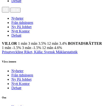
Debatt
Nyheter
Från tidningen
Ny På Jobbet
Nytt Kontor
Debatt
VILLOR
1 mån
3 mån
3.5%
12 mån
3.4%
BOSTADSRÄTTER
1 mån
-1.5%
3 mån
-1.5%
12 mån
4.6%
Prisutveckling Riket, Källa: Svensk Mäklarstatistik
Våra ämnen
Nyheter
Från tidningen
Ny På Jobbet
Nytt Kontor
Debatt
Om