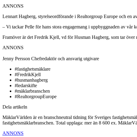
ANNONS
Lennart Hagberg, styrelseordförande i Realtorgroup Europe och en a
– Vi tackar Pelle för hans stora engagemang i uppbyggnaden av vår k
Framöver är det Fredrik Kjell, vd för Husman Hagberg, som tar över 
ANNONS
Jenny Persson
Chefredaktör och ansvarig utgivare
#fastighetsmäklare
#FredrikKjell
#husmanhagberg
#ledarskifte
#mäklarbranschen
#RealtorgroupEurope
Dela artikeln
MäklarVärlden är en branschneutral tidning för Sveriges fastighetsmäk
fastighetsmäklarbranschen. Total upplaga: mer än 8 600 ex. MäklarV
ANNONS