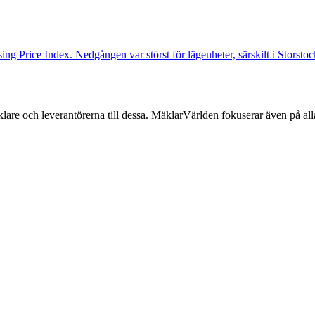
ng Price Index. Nedgången var störst för lägenheter, särskilt i Storst
lare och leverantörerna till dessa. MäklarVärlden fokuserar även på alla