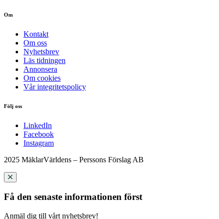
Om
Kontakt
Om oss
Nyhetsbrev
Läs tidningen
Annonsera
Om cookies
Vår integritetspolicy
Följ oss
LinkedIn
Facebook
Instagram
2025 MäklarVärldens – Perssons Förslag AB
Få den senaste informationen först
Anmäl dig till vårt nyhetsbrev!