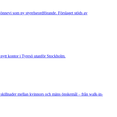
Lönnevi som ny styrelseordförande. Förslaget stöds av
t nytt kontor i Tyresö utanför Stockholm.
 skillnader mellan kvinnors och mäns önskemål – från walk-in-