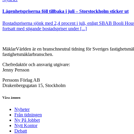
Lägenhetspriserna föll tillbaka i juli – Storstockholm sticker ut
Bostadspriserna sjönk med 2,4 procent i juli, enligt SBAB Booli Housi
fortsatt med stigande bostadspriser under [...]
MäklarVärlden är en branschneutral tidning för Sveriges fastighetsmäk
fastighetsmäklarbranschen.
Chefredaktör och ansvarig utgivare:
Jenny Persson
Perssons Förlag AB
Drakenbergsgatan 15, Stockholm
Våra ämnen
Nyheter
Från tidningen
Ny På Jobbet
Nytt Kontor
Debatt