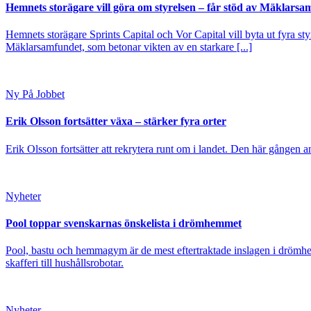
Hemnets storägare vill göra om styrelsen – får stöd av Mäklarsa
Hemnets storägare Sprints Capital och Vor Capital vill byta ut fyra s
Mäklarsamfundet, som betonar vikten av en starkare [...]
Ny På Jobbet
Erik Olsson fortsätter växa – stärker fyra orter
Erik Olsson fortsätter att rekrytera runt om i landet. Den här gången a
Nyheter
Pool toppar svenskarnas önskelista i drömhemmet
Pool, bastu och hemmagym är de mest eftertraktade inslagen i drömhe
skafferi till hushållsrobotar.
Nyheter