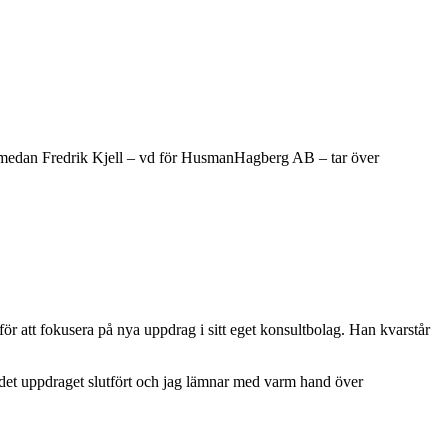
medan Fredrik Kjell – vd för HusmanHagberg AB – tar över
r att fokusera på nya uppdrag i sitt eget konsultbolag. Han kvarstår
r det uppdraget slutfört och jag lämnar med varm hand över