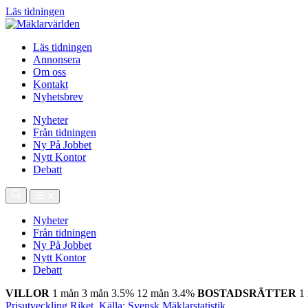
Läs tidningen
Läs tidningen
Annonsera
Om oss
Kontakt
Nyhetsbrev
Nyheter
Från tidningen
Ny På Jobbet
Nytt Kontor
Debatt
Nyheter
Från tidningen
Ny På Jobbet
Nytt Kontor
Debatt
VILLOR
1 mån
3 mån
3.5%
12 mån
3.4%
BOSTADSRÄTTER
1
Prisutveckling Riket, Källa: Svensk Mäklarstatistik