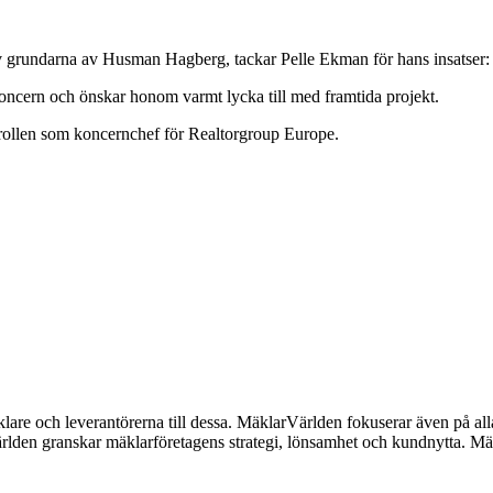
v grundarna av Husman Hagberg, tackar Pelle Ekman för hans insatser:
oncern och önskar honom varmt lycka till med framtida projekt.
rollen som koncernchef för Realtorgroup Europe.
lare och leverantörerna till dessa. MäklarVärlden fokuserar även på alla
ärlden granskar mäklarföretagens strategi, lönsamhet och kundnytta.