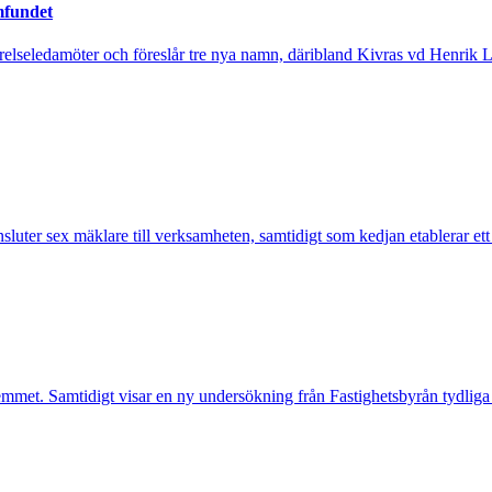
mfundet
tyrelseledamöter och föreslår tre nya namn, däribland Kivras vd Henrik 
nsluter sex mäklare till verksamheten, samtidigt som kedjan etablerar et
mmet. Samtidigt visar en ny undersökning från Fastighetsbyrån tydliga