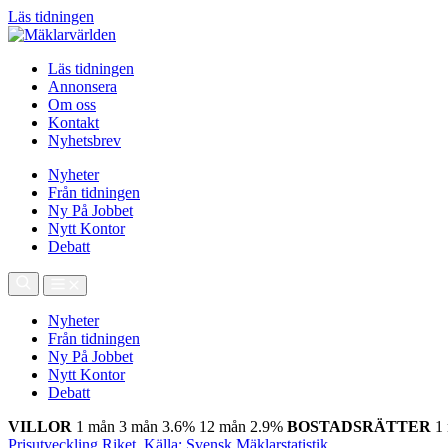
Läs tidningen
Läs tidningen
Annonsera
Om oss
Kontakt
Nyhetsbrev
Nyheter
Från tidningen
Ny På Jobbet
Nytt Kontor
Debatt
Nyheter
Från tidningen
Ny På Jobbet
Nytt Kontor
Debatt
VILLOR
1 mån
3 mån
3.6%
12 mån
2.9%
BOSTADSRÄTTER
1
Prisutveckling Riket, Källa: Svensk Mäklarstatistik