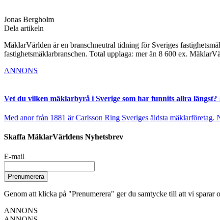
Jonas Bergholm
Dela artikeln
MäklarVärlden är en branschneutral tidning för Sveriges fastighetsmäk
fastighetsmäklarbranschen. Total upplaga: mer än 8 600 ex. MäklarV
ANNONS
Vet du vilken mäklarbyrå i Sverige som har funnits allra längst? 
Med anor från 1881 är Carlsson Ring Sveriges äldsta mäklarföretag. Nu s
Skaffa MäklarVärldens Nyhetsbrev
E-mail
Prenumerera
Genom att klicka på "Prenumerera" ger du samtycke till att vi sparar o
ANNONS
ANNONS