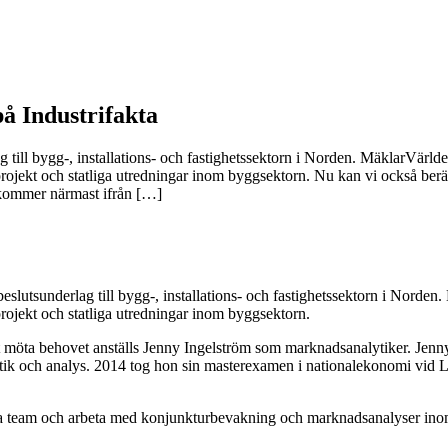
å Industrifakta
ag till bygg-, installations- och fastighetssektorn i Norden. MäklarVärl
jekt och statliga utredningar inom byggsektorn. Nu kan vi också berätt
 kommer närmast ifrån […]
 beslutsunderlag till bygg-, installations- och fastighetssektorn i Nord
ojekt och statliga utredningar inom byggsektorn.
tt möta behovet anställs Jenny Ingelström som marknadsanalytiker. Jenn
tistik och analys. 2014 tog hon sin masterexamen i nationalekonomi v
nta team och arbeta med konjunkturbevakning och marknadsanalyser ino