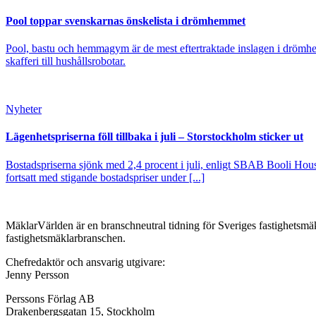
Pool toppar svenskarnas önskelista i drömhemmet
Pool, bastu och hemmagym är de mest eftertraktade inslagen i drömhe
skafferi till hushållsrobotar.
Nyheter
Lägenhetspriserna föll tillbaka i juli – Storstockholm sticker ut
Bostadspriserna sjönk med 2,4 procent i juli, enligt SBAB Booli Housi
fortsatt med stigande bostadspriser under [...]
MäklarVärlden är en branschneutral tidning för Sveriges fastighetsmäk
fastighetsmäklarbranschen.
Chefredaktör och ansvarig utgivare:
Jenny Persson
Perssons Förlag AB
Drakenbergsgatan 15, Stockholm