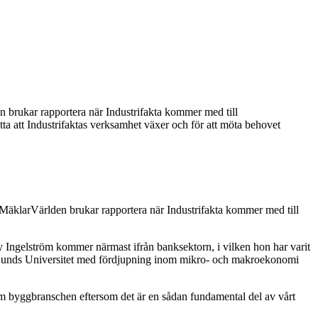
den brukar rapportera när Industrifakta kommer med till
a att Industrifaktas verksamhet växer och för att möta behovet
en. MäklarVärlden brukar rapportera när Industrifakta kommer med till
y Ingelström kommer närmast ifrån banksektorn, i vilken hon har varit
id Lunds Universitet med fördjupning inom mikro- och makroekonomi
m byggbranschen eftersom det är en sådan fundamental del av vårt