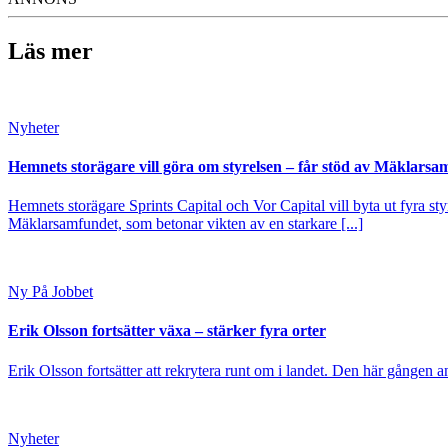
Läs mer
Nyheter
Hemnets storägare vill göra om styrelsen – får stöd av Mäklarsa
Hemnets storägare Sprints Capital och Vor Capital vill byta ut fyra s
Mäklarsamfundet, som betonar vikten av en starkare [...]
Ny På Jobbet
Erik Olsson fortsätter växa – stärker fyra orter
Erik Olsson fortsätter att rekrytera runt om i landet. Den här gången a
Nyheter