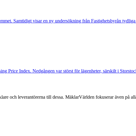
mmet. Samtidigt visar en ny undersökning från Fastighetsbyrån tydliga
ng Price Index. Nedgången var störst för lägenheter, särskilt i Storst
lare och leverantörerna till dessa. MäklarVärlden fokuserar även på alla