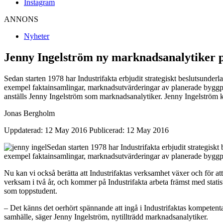
Instagram
ANNONS
Nyheter
Jenny Ingelström ny marknadsanalytiker p
Sedan starten 1978 har Industrifakta erbjudit strategiskt beslutsunderl
exempel faktainsamlingar, marknadsutvärderingar av planerade byggpro
anställs Jenny Ingelström som marknadsanalytiker. Jenny Ingelström
Jonas Bergholm
Uppdaterad: 12 May 2016
Publicerad: 12 May 2016
Sedan starten 1978 har Industrifakta erbjudit strategiskt
exempel
faktainsamlingar,
marknadsutvärderingar av planerade byggpr
Nu kan vi också berätta att
Industrifaktas verksamhet växer och för a
verksam i två år, och kommer på Industrifakta arbeta främst med sta
som toppstudent.
– Det känns det oerhört spännande att ingå i Industrifaktas kompete
samhälle, säger Jenny Ingelström, nytillträdd marknadsanalytiker.