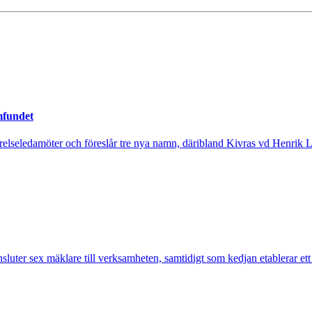
mfundet
tyrelseledamöter och föreslår tre nya namn, däribland Kivras vd Henrik 
nsluter sex mäklare till verksamheten, samtidigt som kedjan etablerar et