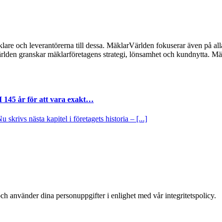
lare och leverantörerna till dessa. MäklarVärlden fokuserar även på alla
ärlden granskar mäklarföretagens strategi, lönsamhet och kundnytta.
I 145 år för att vara exakt…
krivs nästa kapitel i företagets historia – [...]
ch använder dina personuppgifter i enlighet med vår integritetspolicy.