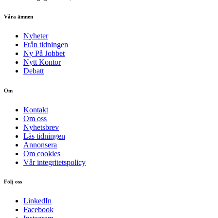
Våra ämnen
Nyheter
Från tidningen
Ny På Jobbet
Nytt Kontor
Debatt
Om
Kontakt
Om oss
Nyhetsbrev
Läs tidningen
Annonsera
Om cookies
Vår integritetspolicy
Följ oss
LinkedIn
Facebook