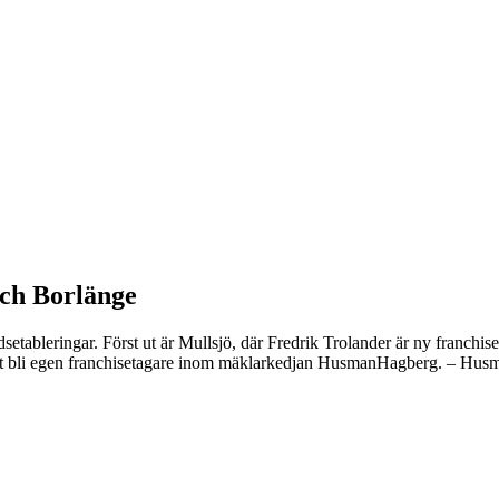
ch Borlänge
leringar. Först ut är Mullsjö, där Fredrik Trolander är ny franchise
till att bli egen franchisetagare inom mäklarkedjan HusmanHagberg. – 