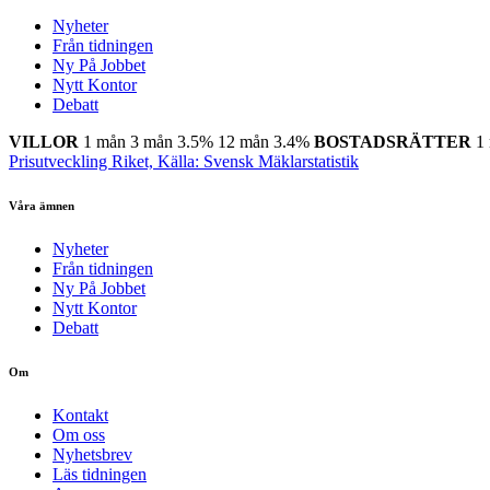
Nyheter
Från tidningen
Ny På Jobbet
Nytt Kontor
Debatt
VILLOR
1 mån
3 mån
3.5%
12 mån
3.4%
BOSTADSRÄTTER
1
Prisutveckling Riket, Källa: Svensk Mäklarstatistik
Våra ämnen
Nyheter
Från tidningen
Ny På Jobbet
Nytt Kontor
Debatt
Om
Kontakt
Om oss
Nyhetsbrev
Läs tidningen