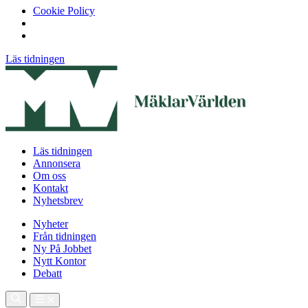
Cookie Policy
Läs tidningen
Läs tidningen
Annonsera
Om oss
Kontakt
Nyhetsbrev
Nyheter
Från tidningen
Ny På Jobbet
Nytt Kontor
Debatt