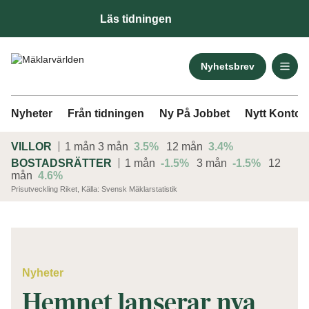
Läs tidningen
Nyhetsbrev
Nyheter
Från tidningen
Ny På Jobbet
Nytt Kontor
VILLOR
1 mån
3 mån
3.5%
12 mån
3.4%
BOSTADSRÄTTER
1 mån
-1.5%
3 mån
-1.5%
12
mån
4.6%
Prisutveckling Riket, Källa: Svensk Mäklarstatistik
ANNONS
Nyheter
Hemnet lanserar nya