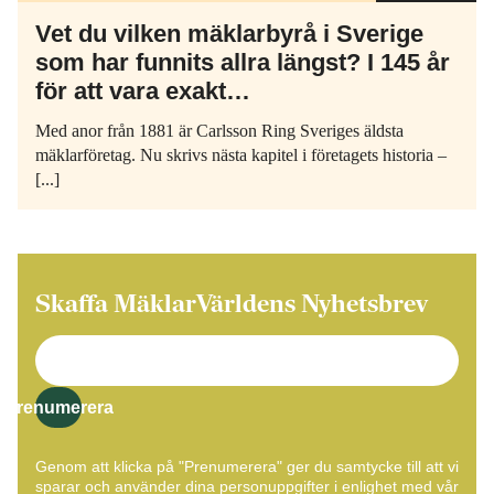
Vet du vilken mäklarbyrå i Sverige
som har funnits allra längst? I 145 år
för att vara exakt…
Med anor från 1881 är Carlsson Ring Sveriges äldsta
mäklarföretag. Nu skrivs nästa kapitel i företagets historia –
[...]
Skaffa MäklarVärldens Nyhetsbrev
Prenumerera
Genom att klicka på "Prenumerera" ger du samtycke till att vi
sparar och använder dina personuppgifter i enlighet med vår