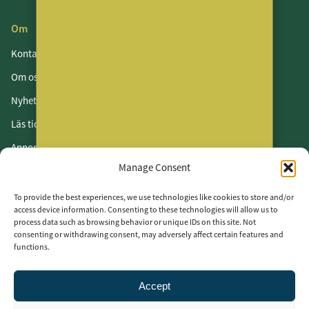
Om
Kontakt
Om oss
Nyhetsbrev
Läs tidningen
Annonsera
Manage Consent
Om cookies
Vår integritetspolicy
To provide the best experiences, we use technologies like cookies to store and/or
access device information. Consenting to these technologies will allow us to
process data such as browsing behavior or unique IDs on this site. Not
Följ oss
consenting or withdrawing consent, may adversely affect certain features and
functions.
LinkedIn
Facebook
Accept
Instagram