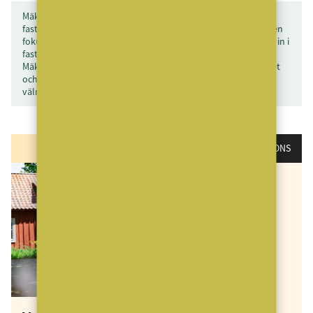
MäklarVärlden är en branschneutral tidning för Sveriges
fastighetsmäklare och leverantörerna till dessa. MäklarVärlden
fokuserar även på alla som har en studieinriktning som leder in i
fastighetsmäklarbranschen. Total upplaga: mer än 8 600 ex.
MäklarVärlden granskar mäklarföretagens strategi, lönsamhet
och kundnytta. MäklarVärlden utkommer årligen med sex
välmatade nummer.
ANNONS