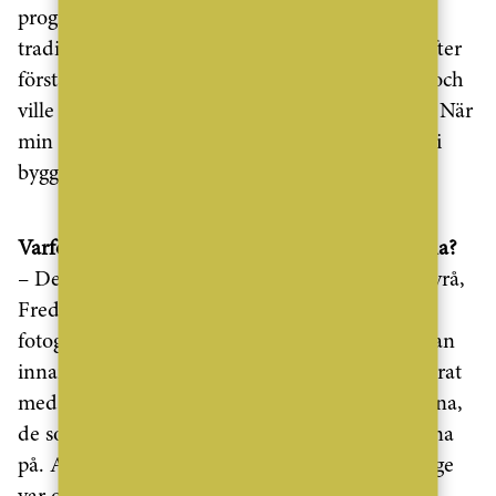
programmet är svår att mäta med den genom
traditionella marknadsföringskanaler. Redan efter
första avsnittet stod första kunden på tröskeln och
ville sälja sin stora våning med oss, det var kul. När
min personal kan dra nytta av det varumärke vi
bygger upp, då är jag som mest glad.
Varför är det just ni som fått göra Toppmäklarna?
– Dels är det ett mystikens skimmer runt vår byrå,
Fredrik Eklund och alla rekord som slås. Folk
fotograferade sig själva utanför vårt kontor redan
innan tv-programmet drog igång. Det kombinerat
med att vi säljer de mest spektakulära bostäderna,
de som folk är nyfikna att få se bakom kulisserna
på. Att jag är den mäklare som sålt mest i Sverige