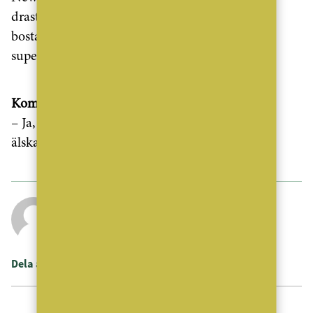
drastiskt. Hur många slösurfar inte runt bland
bostadsannonserna på nätet? Intresset är
superstort!
Kommer det fler säsonger?
– Ja, om du gillade säsong 1 kommer du att
älska säsong 2!
Linda Kante
Dela artikeln