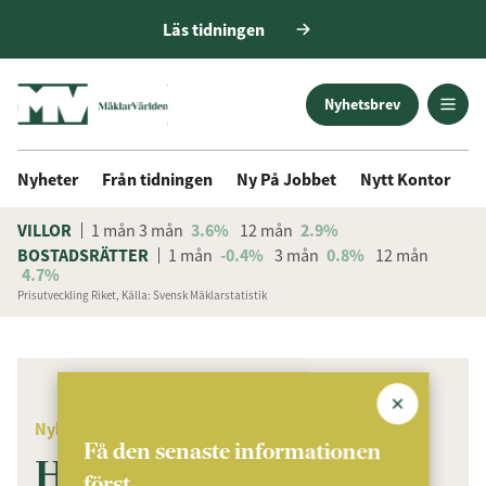
Läs tidningen
Nyhetsbrev
Nyheter
Från tidningen
Ny På Jobbet
Nytt Kontor
D
VILLOR
1 mån
3 mån
3.6%
12 mån
2.9%
BOSTADSRÄTTER
1 mån
-0.4%
3 mån
0.8%
12 mån
4.7%
Prisutveckling Riket, Källa: Svensk Mäklarstatistik
ANNONS
Nyheter
Få den senaste informationen
Hallå där Niklas
först