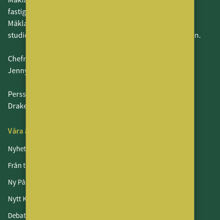
fastighetsmäklare och leverantörerna till dessa.
MäklarVärlden fokuserar även på alla som har en
studieinriktning som leder in i fastighetsmäklarbranschen.
Chefredaktör och ansvarig utgivare:
Jenny Persson
Perssons Förlag AB
Drakenbergsgatan 15, Stockholm
Våra ämnen
Nyheter
Från tidningen
Ny På Jobbet
Nytt Kontor
Debatt