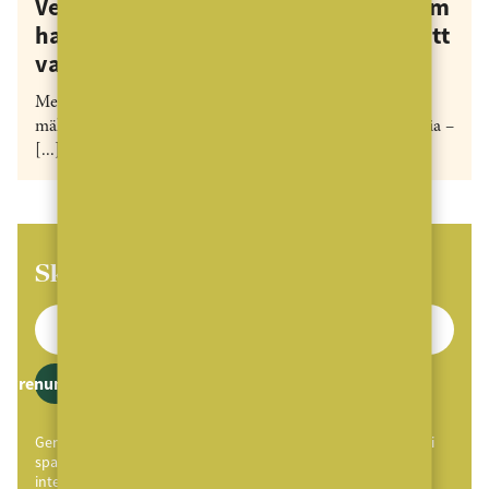
Vet du vilken mäklarbyrå i Sverige som
har funnits allra längst? I 145 år för att
vara exakt…
Med anor från 1881 är Carlsson Ring Sveriges äldsta
mäklarföretag. Nu skrivs nästa kapitel i företagets historia –
[...]
Skaffa MäklarVärldens Nyhetsbrev
Prenumerera
Genom att klicka på "Prenumerera" ger du samtycke till att vi
sparar och använder dina personuppgifter i enlighet med vår
integritetspolicy.