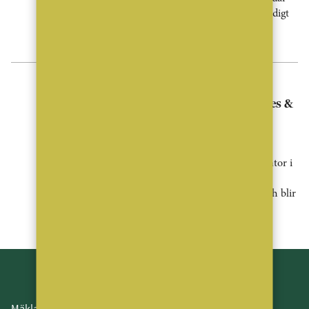
priserna föll med 7,1 procent. Samtidigt
räknar SBAB fortsatt med stigande
bostadspriser under [...]
Nyheter
Alexandra Elias leder Properties &
Partners nya satsning
Properties & Partners fortsätter sin
expansion och etablerar ett nytt kontor i
Järfälla. Kontoret leds av
franchisetagaren Alexandra Elias och blir
kedjans tjugoandra kontor i Sverige.
MäklarVärlden är en branschneutral tidning för Sveriges