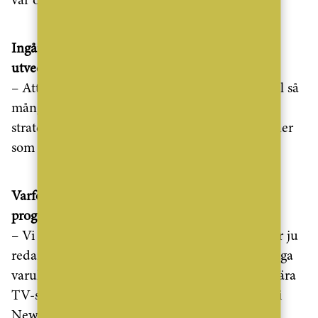
var också en bidragande faktor
Ingår TV-serien i er vision om hur ESNY ska
utvecklas?
– Att framhäva varumärket på ett tydligt sätt till så
många som möjligt ligger helt i linje med vår
strategi. En egen TV-show är svårt att slå – ju fler
som känner till oss, desto fler vill anlita oss.
Varför tror du att just mäklare “får” göra tv-
program?
– Vi mäklare verkar vara sist ute i detta, det har ju
redan gjorts program om arga snickare och billiga
varuhus. Men tack vare Fredrik Eklunds populära
TV-show “Million Dollar Listing” om mäklare i
New York så har förstås intresset ökat