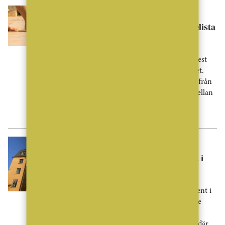
Nyheter
Pool toppar svenskarnas önskelista
i drömhemmet
Pool, bastu och hemmagym är de mest
eftertraktade inslagen i drömhemmet.
Samtidigt visar en ny undersökning från
Fastighetsbyrån tydliga skillnader mellan
kvinnors och mäns önskemål – från
walk-in-skafferi till hushållsrobotar.
Nyheter
Lägenhetspriserna föll tillbaka i
juli – Storstockholm sticker ut
Bostadspriserna sjönk med 2,4 procent i
juli, enligt SBAB Booli Housing Price
Index. Nedgången var störst för
lägenheter, särskilt i Storstockholm där