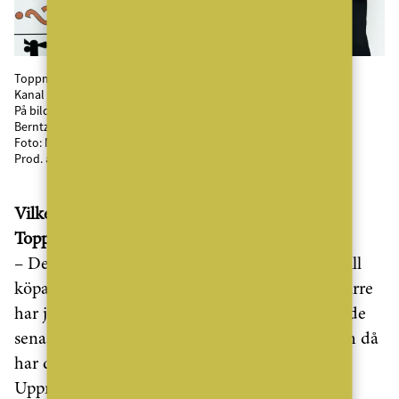
Toppmäklarna
Kanal 5
På bilden: Eric Eiderbrant, Denise Edlind, Tin-Tin af Burén, Niklas
Berntzon, Caroline Tamm, Rakel Hatz och Sebastian Magnani.
Foto: Magnus Ragnvid/Kanal 5
Prod. år: 2016
Vilken respons har
ESNY fått efter att
Toppmäklarna börjat sändas?
– Den direkta responsen har varit att kunder vill
köpa “den lägenheten”, eller “det huset.” Dessvärre
har ju det mesta som visats redan sålts. Men, i de
senaste avsnitten har vi en del färska objekt och då
har det gått snabbt att boka fulla visningar.
Uppmärksamheten som objekten får tack vare