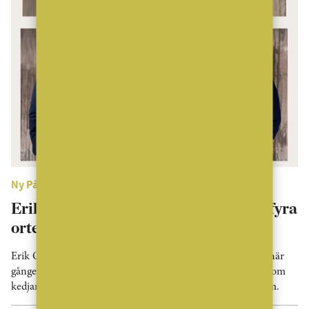
Ny På Jobbet
Erik Olsson fortsätter växa – stärker fyra
orter
Erik Olsson fortsätter att rekrytera runt om i landet. Den här
gången ansluter sex mäklare till verksamheten, samtidigt som
kedjan etablerar ett nytt kontor i Tyresö utanför Stockholm.