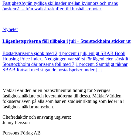
Fastighetsbyrån tydliga skillnader mellan kvinnors och mäns
önskemål – från walk-in-skafferi till hushållsrobotar.
Nyheter
Lägenhetspriserna föll tillbaka i juli – Storstockholm sticker ut
Bostadspriserna sjönk med 2,4 procent i juli, enligt SBAB Booli
Housing Price Index. Nedgången var störst för lägenheter, särskilt i
Storstockholm där priserna föll med 7,1 procent. Samtidigt räknar
SBAB fortsatt med stigande bostadspriser under [...]
MäklarVärlden är en branschneutral tidning för Sveriges
fastighetsmäklare och leverantörerna till dessa. MäklarVärlden
fokuserar även på alla som har en studieinriktning som leder in i
fastighetsmäklarbranschen.
Chefredaktör och ansvarig utgivare:
Jenny Persson
Perssons Förlag AB