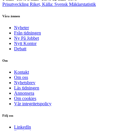
Prisutveckling Riket, Källa: Svensk Mäklarstatistik
Våra ämnen
Nyheter
Från tidningen
Ny På Jobbet
Nytt Kontor
Debatt
Om
Kontakt
Om oss
Nyhetsbrev
Läs tidningen
Annonsera
Om cookies
Vår integritetspolicy
Följ oss
LinkedIn