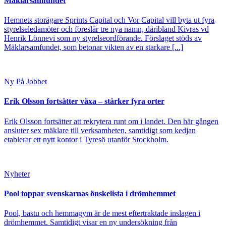
Mäklarsamfundet
Hemnets storägare Sprints Capital och Vor Capital vill byta ut fyra
styrelseledamöter och föreslår tre nya namn, däribland Kivras vd
Henrik Lönnevi som ny styrelseordförande. Förslaget stöds av
Mäklarsamfundet, som betonar vikten av en starkare [...]
Ny På Jobbet
Erik Olsson fortsätter växa – stärker fyra orter
Erik Olsson fortsätter att rekrytera runt om i landet. Den här gången
ansluter sex mäklare till verksamheten, samtidigt som kedjan
etablerar ett nytt kontor i Tyresö utanför Stockholm.
Nyheter
Pool toppar svenskarnas önskelista i drömhemmet
Pool, bastu och hemmagym är de mest eftertraktade inslagen i
drömhemmet. Samtidigt visar en ny undersökning från