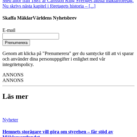
Med anor från 1881 är Carlsson Ring Sveriges äldsta mäklarföretag.
Nu skrivs nästa kapitel i företagets historia – [...]
Skaffa MäklarVärldens Nyhetsbrev
E-mail
Prenumerera
Genom att klicka på "Prenumerera" ger du samtycke till att vi sparar
och använder dina personuppgifter i enlighet med vår
integritetspolicy.
ANNONS
ANNONS
Läs mer
Nyheter
Hemnets storägare vill göra om styrelsen – får stöd av