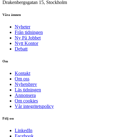
Drakenbergsgatan 15, Stockholm
Våra ämnen
Nyheter
Från tidningen
Ny På Jobbet
Nytt Kontor
Debatt
Om
Kontakt
Om oss
Nyhetsbrev
Läs tidningen
Annonsera
Om cookies
Vår integritetspolicy
Följ oss
LinkedIn
Facebook