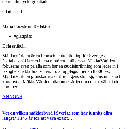
de mindre lyckligt lottade.
Glad påsk!
Maria Forsström
Redaktör
#gladpåsk
Dela artikeln
MäklarVärlden är en branschneutral tidning för Sveriges
fastighetsmäklare och leverantörerna till dessa. MäklarVärlden
fokuserar även på alla som har en studieinriktning som leder in i
fastighetsmäklarbranschen. Total upplaga: mer än 8 600 ex.
MäklarVärlden granskar mäklarföretagens strategi, lönsamhet och
kundnytta. MäklarVärlden utkommer årligen med sex välmatade
nummer.
ANNONS
Vet du vilken mäklarbyrå i Sverige som har funnits allra
längst? I 145 år för att vara exakt…