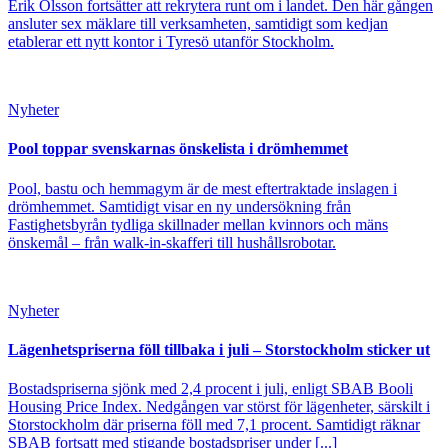
Erik Olsson fortsätter att rekrytera runt om i landet. Den här gången
ansluter sex mäklare till verksamheten, samtidigt som kedjan
etablerar ett nytt kontor i Tyresö utanför Stockholm.
Nyheter
Pool toppar svenskarnas önskelista i drömhemmet
Pool, bastu och hemmagym är de mest eftertraktade inslagen i
drömhemmet. Samtidigt visar en ny undersökning från
Fastighetsbyrån tydliga skillnader mellan kvinnors och mäns
önskemål – från walk-in-skafferi till hushållsrobotar.
Nyheter
Lägenhetspriserna föll tillbaka i juli – Storstockholm sticker ut
Bostadspriserna sjönk med 2,4 procent i juli, enligt SBAB Booli
Housing Price Index. Nedgången var störst för lägenheter, särskilt i
Storstockholm där priserna föll med 7,1 procent. Samtidigt räknar
SBAB fortsatt med stigande bostadspriser under [...]