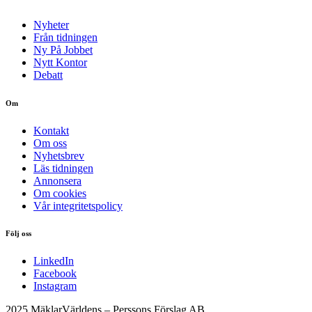
Nyheter
Från tidningen
Ny På Jobbet
Nytt Kontor
Debatt
Om
Kontakt
Om oss
Nyhetsbrev
Läs tidningen
Annonsera
Om cookies
Vår integritetspolicy
Följ oss
LinkedIn
Facebook
Instagram
2025 MäklarVärldens – Perssons Förslag AB