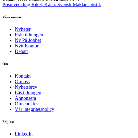
Prisutveckling Riket, Källa: Svensk Mäklarstatistik
Våra ämnen
Nyheter
Från tidningen
Ny På Jobbet
Nytt Kontor
Debatt
Om
Kontakt
Om oss
Nyhetsbrev
Läs tidningen
Annonsera
Om cookies
Vår integritetspolicy
Följ oss
LinkedIn