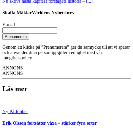
Nu skrivs nästa kapitel i företagets historia – [...]
Skaffa MäklarVärldens Nyhetsbrev
E-mail
Prenumerera
Genom att klicka på "Prenumerera" ger du samtycke till att vi sparar
och använder dina personuppgifter i enlighet med vår
integritetspolicy.
ANNONS
ANNONS
Läs mer
Ny På Jobbet
Erik Olsson fortsätter växa – stärker fyra orter