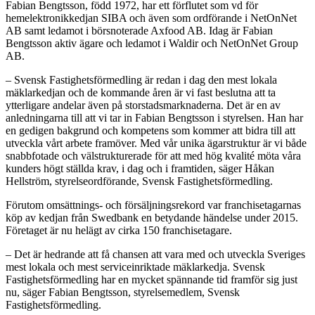
Fabian Bengtsson, född 1972, har ett förflutet som vd för
hemelektronikkedjan SIBA och även som ordförande i NetOnNet
AB samt ledamot i börsnoterade Axfood AB. Idag är Fabian
Bengtsson aktiv ägare och ledamot i Waldir och NetOnNet Group
AB.
– Svensk Fastighetsförmedling är redan i dag den mest lokala
mäklarkedjan och de kommande åren är vi fast beslutna att ta
ytterligare andelar även på storstadsmarknaderna. Det är en av
anledningarna till att vi tar in Fabian Bengtsson i styrelsen. Han har
en gedigen bakgrund och kompetens som kommer att bidra till att
utveckla vårt arbete framöver. Med vår unika ägarstruktur är vi både
snabbfotade och välstrukturerade för att med hög kvalité möta våra
kunders högt ställda krav, i dag och i framtiden, säger
Håkan
Hellström, styrelseordförande, Svensk Fastighetsförmedling
.
Förutom omsättnings- och försäljningsrekord var franchisetagarnas
köp av kedjan från Swedbank en betydande händelse under 2015.
Företaget är nu helägt av cirka 150 franchisetagare.
– Det är hedrande att få chansen att vara med och utveckla Sveriges
mest lokala och mest serviceinriktade mäklarkedja. Svensk
Fastighetsförmedling har en mycket spännande tid framför sig just
nu, säger
Fabian Bengtsson, styrelsemedlem, Svensk
Fastighetsförmedling.