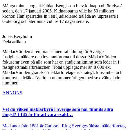
Många minns nog att Fabian Bengtsson blev kidnappad för elva år
sedan, den 17 januari 2005. Kidnapparna ville ha 50 miljoner
kronor. Han spärrades in i en ljudisolerad trälåda av utpressare i
Göteborg och återfanns vid liv 17 dagar senare.
Jonas Bergholm
Dela artikeln
MäklarVärlden är en branschneutral tidning för Sveriges
fastighetsmäklare och leverantörerna till dessa. MäklarVärlden
fokuserar även på alla som har en studieinriktning som leder in i
fastighetsmäklarbranschen. Total upplaga: mer än 8 600 ex.
MäklarVärlden granskar mäklarföretagens strategi, lönsamhet och
kundnytta. MäklarVärlden utkommer årligen med sex välmatade
nummer.
ANNONS
Vet du vilken mäklarbyrå i Sverige som har funnits allra
längst? I 145 år för att vara exakt…
Med anor från 1881 är Carlsson Ring Sveriges äldsta mäklarföretag.