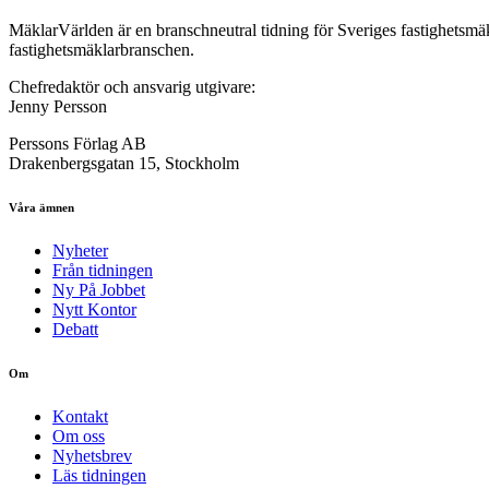
MäklarVärlden är en branschneutral tidning för Sveriges fastighetsmäk
fastighetsmäklarbranschen.
Chefredaktör och ansvarig utgivare:
Jenny Persson
Perssons Förlag AB
Drakenbergsgatan 15, Stockholm
Våra ämnen
Nyheter
Från tidningen
Ny På Jobbet
Nytt Kontor
Debatt
Om
Kontakt
Om oss
Nyhetsbrev
Läs tidningen