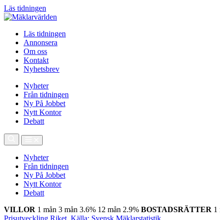
Läs tidningen
Läs tidningen
Annonsera
Om oss
Kontakt
Nyhetsbrev
Nyheter
Från tidningen
Ny På Jobbet
Nytt Kontor
Debatt
Nyheter
Från tidningen
Ny På Jobbet
Nytt Kontor
Debatt
VILLOR
1 mån
3 mån
3.6%
12 mån
2.9%
BOSTADSRÄTTER
1
Prisutveckling Riket, Källa: Svensk Mäklarstatistik