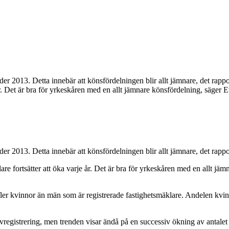
r 2013. Detta innebär att könsfördelningen blir allt jämnare, det rappo
e år. Det är bra för yrkeskåren med en allt jämnare könsfördelning, säge
r 2013. Detta innebär att könsfördelningen blir allt jämnare, det rapp
lare fortsätter att öka varje år. Det är bra för yrkeskåren med en allt 
fler kvinnor än män som är registrerade fastighetsmäklare. Andelen kvinn
vregistrering, men trenden visar ändå på en successiv ökning av antalet 