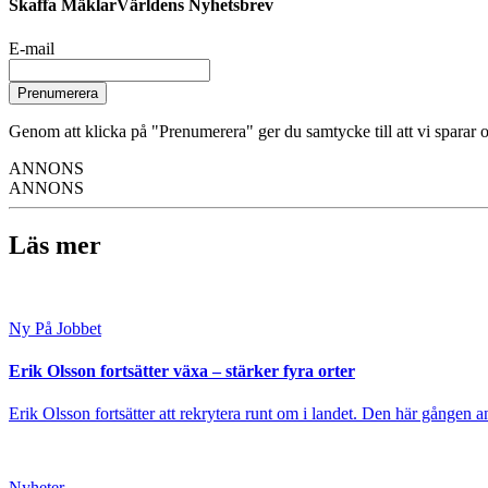
Skaffa MäklarVärldens Nyhetsbrev
E-mail
Prenumerera
Genom att klicka på "Prenumerera" ger du samtycke till att vi sparar o
ANNONS
ANNONS
Läs mer
Ny På Jobbet
Erik Olsson fortsätter växa – stärker fyra orter
Erik Olsson fortsätter att rekrytera runt om i landet. Den här gången a
Nyheter