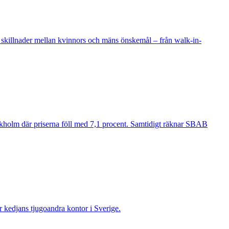
 skillnader mellan kvinnors och mäns önskemål – från walk-in-
ockholm där priserna föll med 7,1 procent. Samtidigt räknar SBAB
ir kedjans tjugoandra kontor i Sverige.