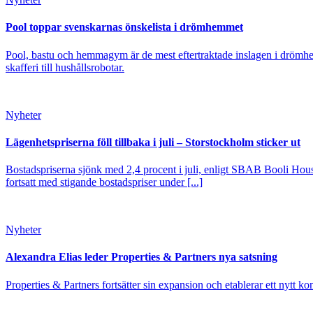
Pool toppar svenskarnas önskelista i drömhemmet
Pool, bastu och hemmagym är de mest eftertraktade inslagen i drömhe
skafferi till hushållsrobotar.
Nyheter
Lägenhetspriserna föll tillbaka i juli – Storstockholm sticker ut
Bostadspriserna sjönk med 2,4 procent i juli, enligt SBAB Booli Housi
fortsatt med stigande bostadspriser under [...]
Nyheter
Alexandra Elias leder Properties & Partners nya satsning
Properties & Partners fortsätter sin expansion och etablerar ett nytt ko