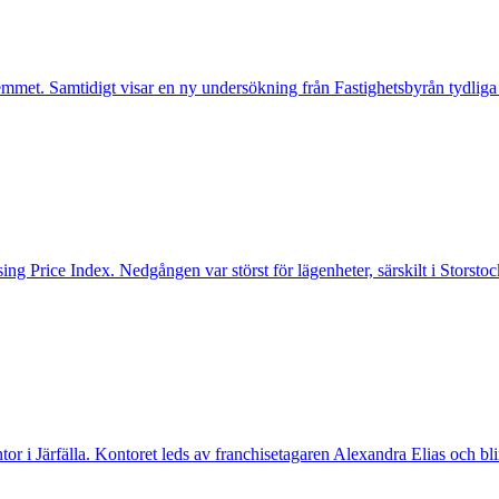
mmet. Samtidigt visar en ny undersökning från Fastighetsbyrån tydliga
ng Price Index. Nedgången var störst för lägenheter, särskilt i Storst
ntor i Järfälla. Kontoret leds av franchisetagaren Alexandra Elias och bl