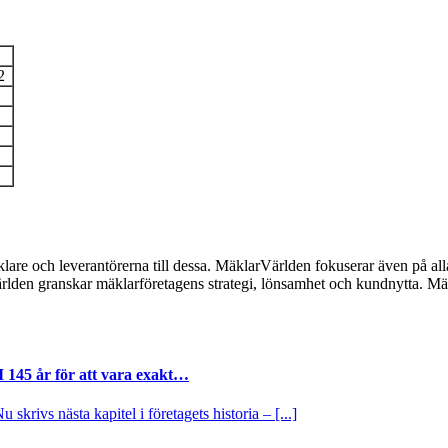
2
lare och leverantörerna till dessa. MäklarVärlden fokuserar även på alla
ärlden granskar mäklarföretagens strategi, lönsamhet och kundnytta.
I 145 år för att vara exakt…
krivs nästa kapitel i företagets historia – [...]