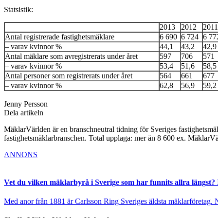
Statsistik:
2013
2012
2011
Antal registrerade fastighetsmäklare
6 690
6 724
6 77
– varav kvinnor %
44,1
43,2
42,9
Antal mäklare som avregistrerats under året
597
706
571
– varav kvinnor %
53,4
51,6
58,5
Antal personer som registrerats under året
564
661
677
– varav kvinnor %
62,8
56,9
59,2
Jenny Persson
Dela artikeln
MäklarVärlden är en branschneutral tidning för Sveriges fastighetsmäk
fastighetsmäklarbranschen. Total upplaga: mer än 8 600 ex. MäklarV
ANNONS
Vet du vilken mäklarbyrå i Sverige som har funnits allra längst? 
Med anor från 1881 är Carlsson Ring Sveriges äldsta mäklarföretag. Nu s