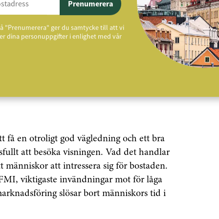
Prenumerera
t och konsumenterna bör därför uppfatta
å "Prenumerera" ger du samtycke till att vi
r dina personuppgifter i enlighet med vår
a bostaden har mäklaren. Därför ska
stiska värderingen i samband med att
 mäklaren att värderingen är för hög på
ov. Eller för låg tack vare bostadens fina
 få en otroligt god vägledning och ett bra
fullt att besöka visningen. Vad det handlar
t människor att intressera sig för bostaden.
FMI, viktigaste invändningar mot för låga
rknadsföring slösar bort människors tid i