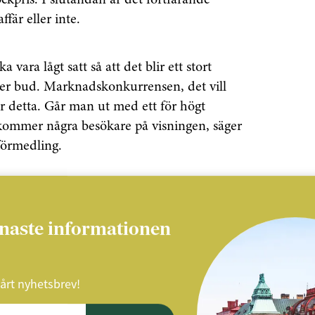
ockpris. I slutändan är det fortfarande
fär eller inte.
ka vara lågt satt så att det blir ett stort
gger bud. Marknadskonkurrensen, det vill
ar detta. Går man ut med ett för högt
te kommer några besökare på visningen, säger
förmedling.
enaste informationen
ag som innebär att bostäderna ska
udstart, som säljaren och mäklaren
jämförelsevärde, en statistisk värdering,
vårt nyhetsbrev!
i området har sålts för. Värderingarna är