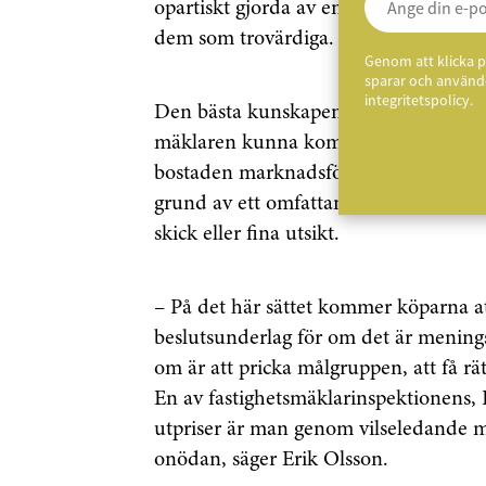
opartiskt gjorda av en oberoende par
dem som trovärdiga.
Genom att klicka p
sparar och använde
integritetspolicy.
Den bästa kunskapen om den specifik
mäklaren kunna kommentera den stati
bostaden marknadsförs. Kanske tycker
grund av ett omfattande renoveringsbeh
skick eller fina utsikt.
– På det här sättet kommer köparna att
beslutsunderlag för om det är menings
om är att pricka målgruppen, att få rät
En av fastighetsmäklarinspektionens, 
utpriser är man genom vilseledande ma
onödan, säger Erik Olsson.