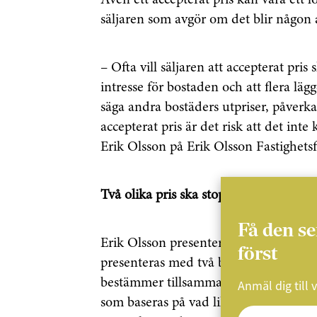
Även ett accepterat pris kan vara ett l
säljaren som avgör om det blir någon af
– Ofta vill säljaren att accepterat pris s
intresse för bostaden och att flera lä
säga andra bostäders utpriser, påverk
accepterat pris är det risk att det in
Erik Olsson på Erik Olsson Fastighets
Två olika pris ska stoppa lockpriserna
Få den s
Erik Olsson presenterar ett nytt försl
först
presenteras med två belopp. Ett för b
bestämmer tillsammans. Men också ett 
Anmäl dig till 
som baseras på vad liknande bostäder 