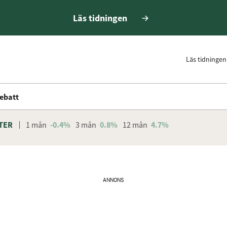
Läs tidningen
Läs tidningen
ebatt
TER
1 mån
-0.4%
3 mån
0.8%
12 mån
4.7%
ANNONS