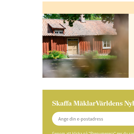
Skaffa MäklarVärldens Ny
Genom att klicka på "Prenumerera" ger du samt