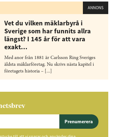
ANNONS
Vet du vilken mäklarbyrå i
Sverige som har funnits allra
längst? I 145 år för att vara
exakt…
Med anor från 1881 är Carlsson Ring Sveriges
äldsta mäklarföretag. Nu skrivs nästa kapitel i
företagets historia – [...]
hetsbrev
Prenumerera
ycke till att vi sparar och använder dina