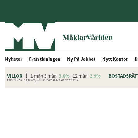
Nyheter
Från tidningen
Ny På Jobbet
Nytt Kontor
D
VILLOR
1 mån
3 mån
3.6%
12 mån
2.9%
BOSTADSRÄT
Prisutveckling Riket, Källa: Svensk Mäklarstatistik