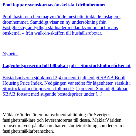
Pool toppar svenskarnas önskelista i drömhemmet
Pool, bastu och hemmagym är de mest eftertraktade inslagen i
drömhemmet. Samtidigt visar en ny undersökning från
Fastighetsbyrån tydliga skillnader mellan kvinnors och mäns
önskemål – från walk-in-skafferi till hushållsrobotar.
Nyheter
Lägenhetspriserna föll tillbaka i juli – Storstockholm sticker ut
Bostadspriserna sjönk med 2,4 procent i juli, enligt SBAB Booli
Housing Price Index. Nedgången var störst för lägenheter, särskilt i
Storstockholm där priserna föll med 7,1 procent. Samtidigt räknar
SBAB fortsatt med stigande bostadspriser under [...]
MäklarVärlden är en branschneutral tidning för Sveriges
fastighetsmäklare och leverantörerna till dessa. MäklarVärlden
fokuserar även på alla som har en studieinriktning som leder in i
fastighetsmäklarbranschen.