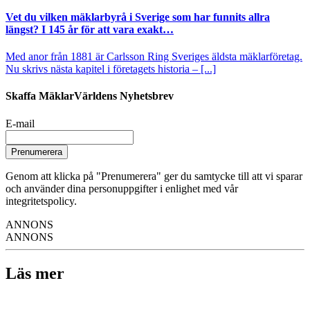
Vet du vilken mäklarbyrå i Sverige som har funnits allra
längst? I 145 år för att vara exakt…
Med anor från 1881 är Carlsson Ring Sveriges äldsta mäklarföretag.
Nu skrivs nästa kapitel i företagets historia – [...]
Skaffa MäklarVärldens Nyhetsbrev
E-mail
Prenumerera
Genom att klicka på "Prenumerera" ger du samtycke till att vi sparar
och använder dina personuppgifter i enlighet med vår
integritetspolicy.
ANNONS
ANNONS
Läs mer