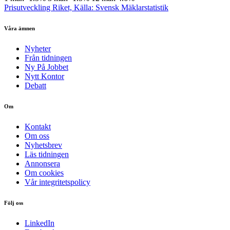
Prisutveckling Riket, Källa: Svensk Mäklarstatistik
Våra ämnen
Nyheter
Från tidningen
Ny På Jobbet
Nytt Kontor
Debatt
Om
Kontakt
Om oss
Nyhetsbrev
Läs tidningen
Annonsera
Om cookies
Vår integritetspolicy
Följ oss
LinkedIn