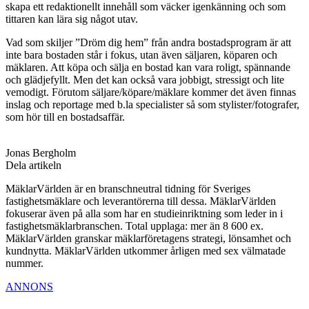
skapa ett redaktionellt innehåll som väcker igenkänning och som
tittaren kan lära sig något utav.
Vad som skiljer ”Dröm dig hem” från andra bostadsprogram är att
inte bara bostaden står i fokus, utan även säljaren, köparen och
mäklaren. Att köpa och sälja en bostad kan vara roligt, spännande
och glädjefyllt. Men det kan också vara jobbigt, stressigt och lite
vemodigt. Förutom säljare/köpare/mäklare kommer det även finnas
inslag och reportage med b.la specialister så som stylister/fotografer,
som hör till en bostadsaffär.
Jonas Bergholm
Dela artikeln
MäklarVärlden är en branschneutral tidning för Sveriges
fastighetsmäklare och leverantörerna till dessa. MäklarVärlden
fokuserar även på alla som har en studieinriktning som leder in i
fastighetsmäklarbranschen. Total upplaga: mer än 8 600 ex.
MäklarVärlden granskar mäklarföretagens strategi, lönsamhet och
kundnytta. MäklarVärlden utkommer årligen med sex välmatade
nummer.
ANNONS