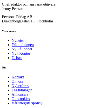
Chefredaktör och ansvarig utgivare:
Jenny Persson
Perssons Förlag AB
Drakenbergsgatan 15, Stockholm
Våra ämnen
Nyheter
Från tidningen
Ny På Jobbet
Nytt Kontor
Debatt
Om
Kontakt
Om oss
Nyhetsbrev
Läs tidningen
Annonsera
Om cookies
Vår integritetspolicy