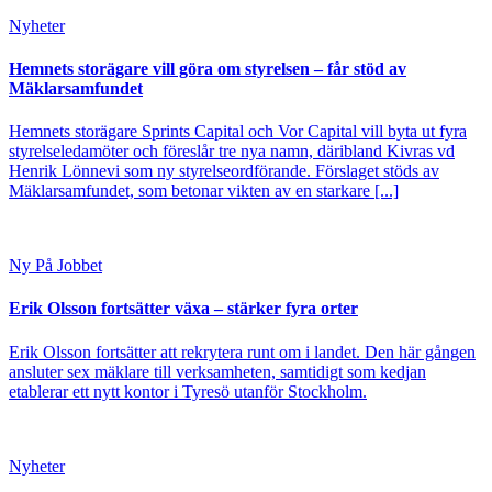
Nyheter
Hemnets storägare vill göra om styrelsen – får stöd av
Mäklarsamfundet
Hemnets storägare Sprints Capital och Vor Capital vill byta ut fyra
styrelseledamöter och föreslår tre nya namn, däribland Kivras vd
Henrik Lönnevi som ny styrelseordförande. Förslaget stöds av
Mäklarsamfundet, som betonar vikten av en starkare [...]
Ny På Jobbet
Erik Olsson fortsätter växa – stärker fyra orter
Erik Olsson fortsätter att rekrytera runt om i landet. Den här gången
ansluter sex mäklare till verksamheten, samtidigt som kedjan
etablerar ett nytt kontor i Tyresö utanför Stockholm.
Nyheter