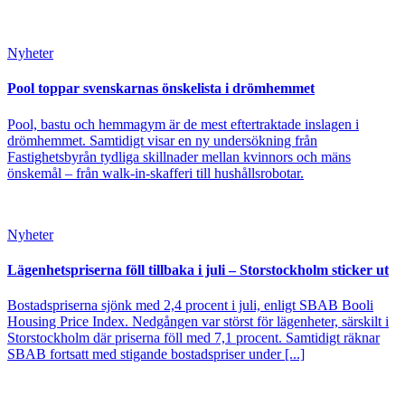
Nyheter
Pool toppar svenskarnas önskelista i drömhemmet
Pool, bastu och hemmagym är de mest eftertraktade inslagen i
drömhemmet. Samtidigt visar en ny undersökning från
Fastighetsbyrån tydliga skillnader mellan kvinnors och mäns
önskemål – från walk-in-skafferi till hushållsrobotar.
Nyheter
Lägenhetspriserna föll tillbaka i juli – Storstockholm sticker ut
Bostadspriserna sjönk med 2,4 procent i juli, enligt SBAB Booli
Housing Price Index. Nedgången var störst för lägenheter, särskilt i
Storstockholm där priserna föll med 7,1 procent. Samtidigt räknar
SBAB fortsatt med stigande bostadspriser under [...]