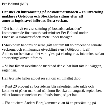
Per Bolund (MP)
Det sker en inbromsning på bostadsmarknaden – en utveckling
mäklare i Göteborg och Stockholm vittnar efter att
amorteringskravet infördes förra veckan.
“Det har blivit en viss sättning på bostadsmarknaden”
kommenterade finansmarknadsminister Per Bolund under
Finansiella stabilitetsrådets möte under tisdagen.
I Stockholm bedöms priserna gått ner fem till tio procent de senaste
veckorna och en liknande utveckling syns i Göteborg. Leif
Andersson berättar att det varit glest på visningarna, inte minst sedan
amorteringskravet infördes.
– Vi har fått en avvaktande marknad där vi har kört rätt in i väggen,
säger han.
Han tror inte heller att det rör sig om en tillfällig dipp.
– Runt 20 procent av bostäderna blir säkerligen inte sålda och
kommer ut på en marknad när ännu fler ska ut i augusti, september,
vilket kommer innebära en utbudschock, säger han.
– För att citera Anders Borg kommer vi att få en prissättning på