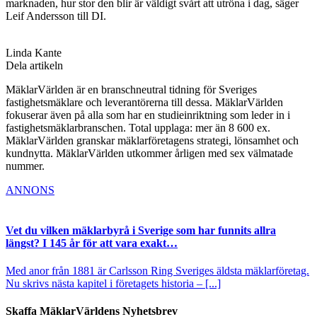
marknaden, hur stor den blir är väldigt svårt att utröna i dag, säger
Leif Andersson till DI.
Linda Kante
Dela artikeln
MäklarVärlden är en branschneutral tidning för Sveriges
fastighetsmäklare och leverantörerna till dessa. MäklarVärlden
fokuserar även på alla som har en studieinriktning som leder in i
fastighetsmäklarbranschen. Total upplaga: mer än 8 600 ex.
MäklarVärlden granskar mäklarföretagens strategi, lönsamhet och
kundnytta. MäklarVärlden utkommer årligen med sex välmatade
nummer.
ANNONS
Vet du vilken mäklarbyrå i Sverige som har funnits allra
längst? I 145 år för att vara exakt…
Med anor från 1881 är Carlsson Ring Sveriges äldsta mäklarföretag.
Nu skrivs nästa kapitel i företagets historia – [...]
Skaffa MäklarVärldens Nyhetsbrev