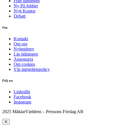
Från tidningen
Ny På Jobbet
Nytt Kontor
Debatt
Om
Kontakt
Om oss
Nyhetsbrev
Läs tidningen
Annonsera
Om cookies
Vår integritetspolicy
Följ oss
LinkedIn
Facebook
Instagram
2025 MäklarVärldens – Perssons Förslag AB