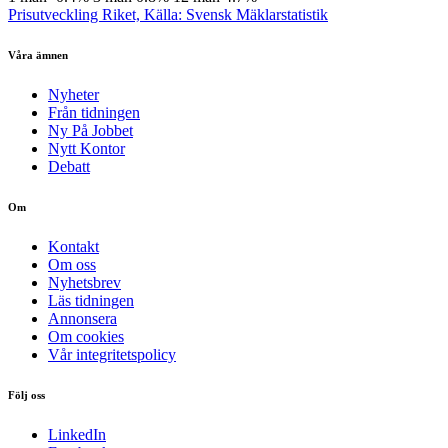
Prisutveckling Riket, Källa: Svensk Mäklarstatistik
Våra ämnen
Nyheter
Från tidningen
Ny På Jobbet
Nytt Kontor
Debatt
Om
Kontakt
Om oss
Nyhetsbrev
Läs tidningen
Annonsera
Om cookies
Vår integritetspolicy
Följ oss
LinkedIn