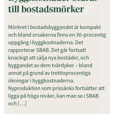
till bostadsmörker
Mörkret i bostadsbyggandet är kompakt
Prenumerera
och bland orsakerna finns en 30-procentig
uppgång i byggkostnaderna. Det
Genom att klicka på "Prenumerera" ger du
samtycke till att vi sparar och använder dina
rapporterar SBAB. Det går fortsatt
personuppgifter i enlighet med vår
integritetspolicy.
knackigt att sälja nya bostäder, och
byggandet av dem tvärdyker – bland
annat på grund av trettioprocentiga
ökningar i byggkostnaderna.
Nyproduktion som prissänks fortsätter att
ligga på höga nivåer, kan man se i SBAB
och […]