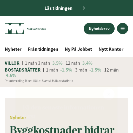
Läs tidningen
Nyhetsbrev
Nyheter
Från tidningen
Ny På Jobbet
Nytt Kontor
D
VILLOR
1 mån
3 mån
3.5%
12 mån
3.4%
BOSTADSRÄTTER
1 mån
-1.5%
3 mån
-1.5%
12 mån
4.6%
Prisutveckling Riket, Källa: Svensk Mäklarstatistik
ANNONS
Få den senaste informationen
först
Nyheter
Byggkostnader bidrar
Anmäl dig till vårt nyhetsbrev!