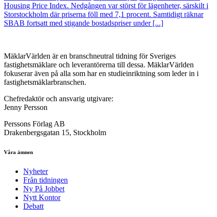
Housing Price Index. Nedgången var störst för lägenheter, särskilt i
Storstockholm där priserna föll med 7,1 procent. Samtidigt räknar
SBAB fortsatt med stigande bostadspriser under [...]
MäklarVärlden är en branschneutral tidning för Sveriges
fastighetsmäklare och leverantörerna till dessa. MäklarVärlden
fokuserar även på alla som har en studieinriktning som leder in i
fastighetsmäklarbranschen.
Chefredaktör och ansvarig utgivare:
Jenny Persson
Perssons Förlag AB
Drakenbergsgatan 15, Stockholm
Våra ämnen
Nyheter
Från tidningen
Ny På Jobbet
Nytt Kontor
Debatt