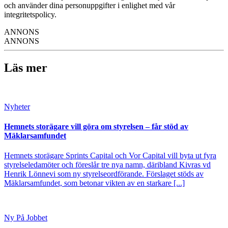
och använder dina personuppgifter i enlighet med vår
integritetspolicy.
ANNONS
ANNONS
Läs mer
Nyheter
Hemnets storägare vill göra om styrelsen – får stöd av
Mäklarsamfundet
Hemnets storägare Sprints Capital och Vor Capital vill byta ut fyra
styrelseledamöter och föreslår tre nya namn, däribland Kivras vd
Henrik Lönnevi som ny styrelseordförande. Förslaget stöds av
Mäklarsamfundet, som betonar vikten av en starkare [...]
Ny På Jobbet