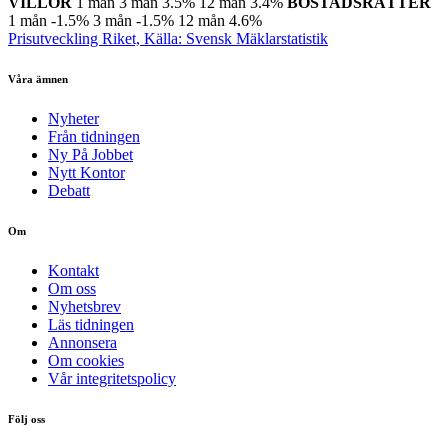
VILLOR
1 mån
3 mån
3.5%
12 mån
3.4%
BOSTADSRÄTTER
1 mån
-1.5%
3 mån
-1.5%
12 mån
4.6%
Prisutveckling Riket, Källa: Svensk Mäklarstatistik
Våra ämnen
Nyheter
Från tidningen
Ny På Jobbet
Nytt Kontor
Debatt
Om
Kontakt
Om oss
Nyhetsbrev
Läs tidningen
Annonsera
Om cookies
Vår integritetspolicy
Följ oss