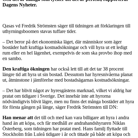
Dagens Nyheter.
Qasas vd Fredrik Strömsten säger till tidningen att förklaringen till
uthyrningsboomen stavas tuffare tider.
– Det beror på det ekonomiska läget, där människor som äger
bostäder haft kraftiga kostnadsökningar och vill hyra ut ett ledigt
rum eller en hel lägenhet, exempelvis de som ska provbo ihop med
en sambo.
Den kraftiga ökningen
har också lett till att det tar 38 procent
längre tid att hyra ut sin bostad. Dessutom har hyresnivåerna planat
ut, åtminstone i jämförelse med bostadsägarnas kostnadsökningar.
– Det har blivit något av hyresgästens marknad, vilket vi aldrig har
pratat om tidigare i Sverige. Det innebär inte att hyrorna
nödvändigtvis blivit lägre, men nu finns det många bostäder att hyra
för första gången på länge, säger Fredrik Strömsten till DN:
Han menar att
det till och med kan vara billigare att hyra i andra
hand än att köpa, och får medhåll av andrahandshyraren Niklas
Österberg, som tidningen har pratat med. Hans familj flyttade till
Stockholm från Luleå tidigare i år och tittade på både att köpa och