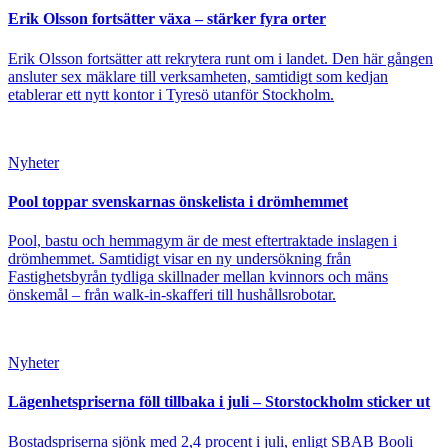
Erik Olsson fortsätter växa – stärker fyra orter
Erik Olsson fortsätter att rekrytera runt om i landet. Den här gången
ansluter sex mäklare till verksamheten, samtidigt som kedjan
etablerar ett nytt kontor i Tyresö utanför Stockholm.
Nyheter
Pool toppar svenskarnas önskelista i drömhemmet
Pool, bastu och hemmagym är de mest eftertraktade inslagen i
drömhemmet. Samtidigt visar en ny undersökning från
Fastighetsbyrån tydliga skillnader mellan kvinnors och mäns
önskemål – från walk-in-skafferi till hushållsrobotar.
Nyheter
Lägenhetspriserna föll tillbaka i juli – Storstockholm sticker ut
Bostadspriserna sjönk med 2,4 procent i juli, enligt SBAB Booli