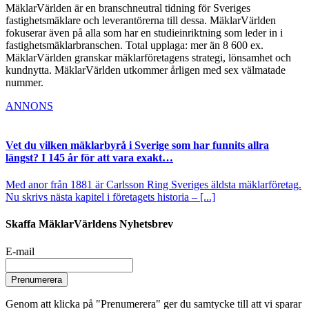
MäklarVärlden är en branschneutral tidning för Sveriges
fastighetsmäklare och leverantörerna till dessa. MäklarVärlden
fokuserar även på alla som har en studieinriktning som leder in i
fastighetsmäklarbranschen. Total upplaga: mer än 8 600 ex.
MäklarVärlden granskar mäklarföretagens strategi, lönsamhet och
kundnytta. MäklarVärlden utkommer årligen med sex välmatade
nummer.
ANNONS
Vet du vilken mäklarbyrå i Sverige som har funnits allra
längst? I 145 år för att vara exakt…
Med anor från 1881 är Carlsson Ring Sveriges äldsta mäklarföretag.
Nu skrivs nästa kapitel i företagets historia – [...]
Skaffa MäklarVärldens Nyhetsbrev
E-mail
Prenumerera
Genom att klicka på "Prenumerera" ger du samtycke till att vi sparar