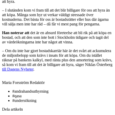
att hyra.
– I slutänden kom vi fram till att det blir billigare för oss att hyra än
att köpa. Många som hyr ut verkar väldigt stressade över
kostnaderna. Det bästa för oss är bostadsrätter eller hus där ägarna
vill sälja men inte har råd – då får vi mest pang för pengarna.
Han noterar att
det är en absurd företeelse att bli rik på att köpa en
bostad, och att den som inte bott i Stockholm tidigare och tagit del
av värdeökningarna inte har något att vinna.
– Om du inte har gjort bostadskarriär här är det svårt att ackumulera
de miljonbelopp som krävs i insats för att köpa. Om du istället
räknar på bankens kalkyl, med ränta plus den amortering som krävs,
så kom vi fram till att det är billigare att hyra, säger Niklas Österberg
till Dagens Nyheter
.
Maria Forsström
Redaktör
#andrahandsuthyrning
#qasa
#undersökning
Dela artikeln