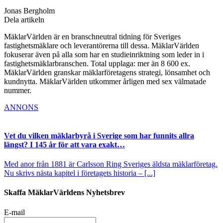
Jonas Bergholm
Dela artikeln
MäklarVärlden är en branschneutral tidning för Sveriges
fastighetsmäklare och leverantörerna till dessa. MäklarVärlden
fokuserar även på alla som har en studieinriktning som leder in i
fastighetsmäklarbranschen. Total upplaga: mer än 8 600 ex.
MäklarVärlden granskar mäklarföretagens strategi, lönsamhet och
kundnytta. MäklarVärlden utkommer årligen med sex välmatade
nummer.
ANNONS
Vet du vilken mäklarbyrå i Sverige som har funnits allra
längst? I 145 år för att vara exakt…
Med anor från 1881 är Carlsson Ring Sveriges äldsta mäklarföretag.
Nu skrivs nästa kapitel i företagets historia – [...]
Skaffa MäklarVärldens Nyhetsbrev
E-mail