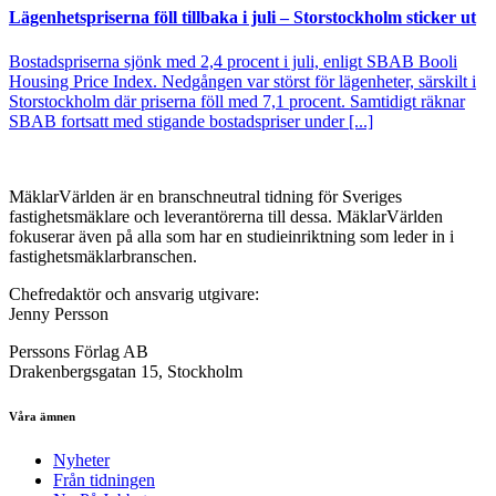
Lägenhetspriserna föll tillbaka i juli – Storstockholm sticker ut
Bostadspriserna sjönk med 2,4 procent i juli, enligt SBAB Booli
Housing Price Index. Nedgången var störst för lägenheter, särskilt i
Storstockholm där priserna föll med 7,1 procent. Samtidigt räknar
SBAB fortsatt med stigande bostadspriser under [...]
MäklarVärlden är en branschneutral tidning för Sveriges
fastighetsmäklare och leverantörerna till dessa. MäklarVärlden
fokuserar även på alla som har en studieinriktning som leder in i
fastighetsmäklarbranschen.
Chefredaktör och ansvarig utgivare:
Jenny Persson
Perssons Förlag AB
Drakenbergsgatan 15, Stockholm
Våra ämnen
Nyheter
Från tidningen