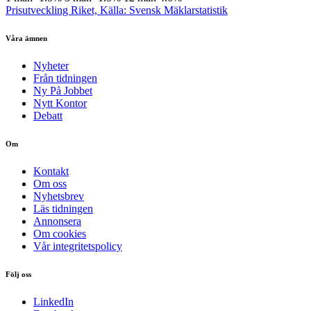
Prisutveckling Riket, Källa: Svensk Mäklarstatistik
Våra ämnen
Nyheter
Från tidningen
Ny På Jobbet
Nytt Kontor
Debatt
Om
Kontakt
Om oss
Nyhetsbrev
Läs tidningen
Annonsera
Om cookies
Vår integritetspolicy
Följ oss
LinkedIn