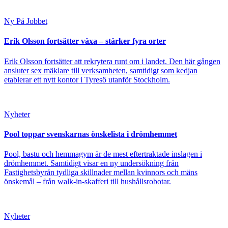
Ny På Jobbet
Erik Olsson fortsätter växa – stärker fyra orter
Erik Olsson fortsätter att rekrytera runt om i landet. Den här gången
ansluter sex mäklare till verksamheten, samtidigt som kedjan
etablerar ett nytt kontor i Tyresö utanför Stockholm.
Nyheter
Pool toppar svenskarnas önskelista i drömhemmet
Pool, bastu och hemmagym är de mest eftertraktade inslagen i
drömhemmet. Samtidigt visar en ny undersökning från
Fastighetsbyrån tydliga skillnader mellan kvinnors och mäns
önskemål – från walk-in-skafferi till hushållsrobotar.
Nyheter