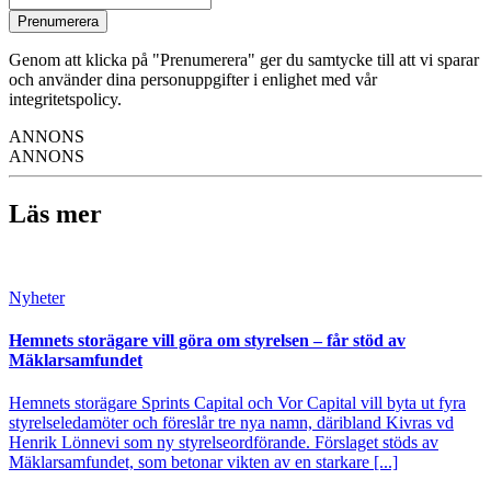
Prenumerera
Genom att klicka på "Prenumerera" ger du samtycke till att vi sparar
och använder dina personuppgifter i enlighet med vår
integritetspolicy.
ANNONS
ANNONS
Läs mer
Nyheter
Hemnets storägare vill göra om styrelsen – får stöd av
Mäklarsamfundet
Hemnets storägare Sprints Capital och Vor Capital vill byta ut fyra
styrelseledamöter och föreslår tre nya namn, däribland Kivras vd
Henrik Lönnevi som ny styrelseordförande. Förslaget stöds av
Mäklarsamfundet, som betonar vikten av en starkare [...]