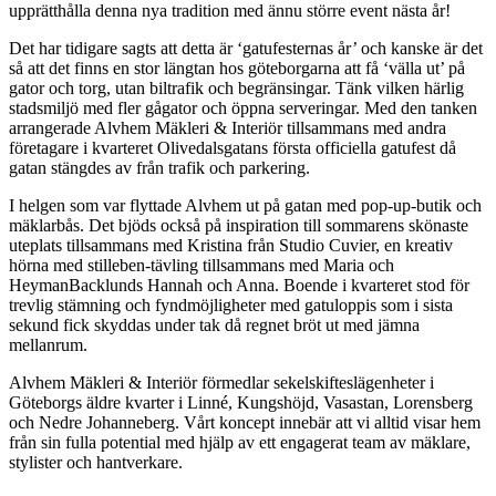
upprätthålla denna nya tradition med ännu större event nästa år!
Det har tidigare sagts att detta är ‘gatufesternas år’ och kanske är det
så att det finns en stor längtan hos göteborgarna att få ‘välla ut’ på
gator och torg, utan biltrafik och begränsingar. Tänk vilken härlig
stadsmiljö med fler gågator och öppna serveringar. Med den tanken
arrangerade Alvhem Mäkleri & Interiör tillsammans med andra
företagare i kvarteret Olivedalsgatans första officiella gatufest då
gatan stängdes av från trafik och parkering.
I helgen som var flyttade Alvhem ut på gatan med pop-up-butik och
mäklarbås. Det bjöds också på inspiration till sommarens skönaste
uteplats tillsammans med Kristina från Studio Cuvier, en kreativ
hörna med stilleben-tävling tillsammans med Maria och
HeymanBacklunds Hannah och Anna. Boende i kvarteret stod för
trevlig stämning och fyndmöjligheter med gatuloppis som i sista
sekund fick skyddas under tak då regnet bröt ut med jämna
mellanrum.
Alvhem Mäkleri & Interiör förmedlar sekelskifteslägenheter i
Göteborgs äldre kvarter i Linné, Kungshöjd, Vasastan, Lorensberg
och Nedre Johanneberg. Vårt koncept innebär att vi alltid visar hem
från sin fulla potential med hjälp av ett engagerat team av mäklare,
stylister och hantverkare.