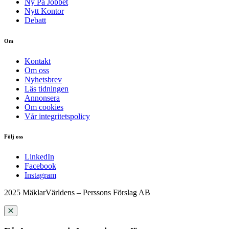
Ny På Jobbet
Nytt Kontor
Debatt
Om
Kontakt
Om oss
Nyhetsbrev
Läs tidningen
Annonsera
Om cookies
Vår integritetspolicy
Följ oss
LinkedIn
Facebook
Instagram
2025 MäklarVärldens – Perssons Förslag AB