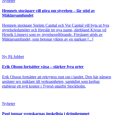
Nyheter
Hemnets storägare vill göra om styrelsen – får stöd av
Mäklarsamfundet
Hemnets storägare Sprints Capital och Vor Capital vill byta ut fyra
styrelseledamöter och föreslår tre nya namn, däribland Kivras vd
Henrik Lönnevi som ny styrelseordförande. Förslaget stöds av
Mäklarsamfundet, som betonar vikten av en starkare [...]
Ny På Jobbet
Erik Olsson fortsätter växa – stärker fyra orter
Erik Olsson fortsätter att rekrytera runt om i landet. Den här gången
ansluter sex mäklare till verksamheten, samtidigt som kedjan
etablerar ett nytt kontor i Tyresö utanför Stockholm.
Nyheter
Pool toppar svenskarnas önskelista i drömhemmet