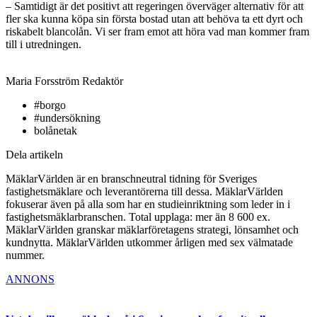
– Samtidigt är det positivt att regeringen överväger alternativ för att
fler ska kunna köpa sin första bostad utan att behöva ta ett dyrt och
riskabelt blancolån. Vi ser fram emot att höra vad man kommer fram
till i utredningen.
Maria Forsström
Redaktör
#borgo
#undersökning
bolånetak
Dela artikeln
MäklarVärlden är en branschneutral tidning för Sveriges
fastighetsmäklare och leverantörerna till dessa. MäklarVärlden
fokuserar även på alla som har en studieinriktning som leder in i
fastighetsmäklarbranschen. Total upplaga: mer än 8 600 ex.
MäklarVärlden granskar mäklarföretagens strategi, lönsamhet och
kundnytta. MäklarVärlden utkommer årligen med sex välmatade
nummer.
ANNONS