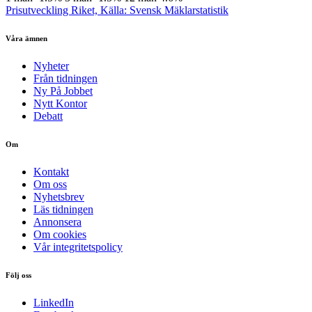
Prisutveckling Riket, Källa: Svensk Mäklarstatistik
Våra ämnen
Nyheter
Från tidningen
Ny På Jobbet
Nytt Kontor
Debatt
Om
Kontakt
Om oss
Nyhetsbrev
Läs tidningen
Annonsera
Om cookies
Vår integritetspolicy
Följ oss
LinkedIn