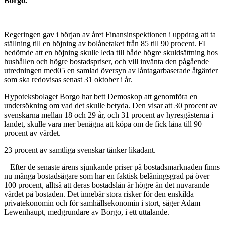
Borgo.
Regeringen gav i början av året Finansinspektionen i uppdrag att ta
ställning till en höjning av bolånetaket från 85 till 90 procent. FI
bedömde att en höjning skulle leda till både högre skuldsättning hos
hushållen och högre bostadspriser, och vill invänta den pågående
utredningen med05 en samlad översyn av låntagarbaserade åtgärder
som ska redovisas senast 31 oktober i år.
Hypoteksbolaget Borgo har bett Demoskop att genomföra en
undersökning om vad det skulle betyda. Den visar att 30 procent av
svenskarna mellan 18 och 29 år, och 31 procent av hyresgästerna i
landet, skulle vara mer benägna att köpa om de fick låna till 90
procent av värdet.
23 procent av samtliga svenskar tänker likadant.
– Efter de senaste årens sjunkande priser på bostadsmarknaden finns
nu många bostadsägare som har en faktisk belåningsgrad på över
100 procent, alltså att deras bostadslån är högre än det nuvarande
värdet på bostaden. Det innebär stora risker för den enskilda
privatekonomin och för samhällsekonomin i stort, säger Adam
Lewenhaupt, medgrundare av Borgo, i ett uttalande.