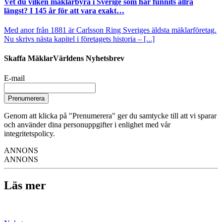
Vet du vilken mäklarbyrå i Sverige som har funnits allra
längst? I 145 år för att vara exakt…
Med anor från 1881 är Carlsson Ring Sveriges äldsta mäklarföretag.
Nu skrivs nästa kapitel i företagets historia – [...]
Skaffa MäklarVärldens Nyhetsbrev
E-mail
Prenumerera
Genom att klicka på "Prenumerera" ger du samtycke till att vi sparar
och använder dina personuppgifter i enlighet med vår
integritetspolicy.
ANNONS
ANNONS
Läs mer