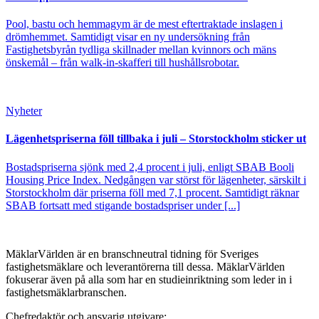
Pool, bastu och hemmagym är de mest eftertraktade inslagen i
drömhemmet. Samtidigt visar en ny undersökning från
Fastighetsbyrån tydliga skillnader mellan kvinnors och mäns
önskemål – från walk-in-skafferi till hushållsrobotar.
Nyheter
Lägenhetspriserna föll tillbaka i juli – Storstockholm sticker ut
Bostadspriserna sjönk med 2,4 procent i juli, enligt SBAB Booli
Housing Price Index. Nedgången var störst för lägenheter, särskilt i
Storstockholm där priserna föll med 7,1 procent. Samtidigt räknar
SBAB fortsatt med stigande bostadspriser under [...]
MäklarVärlden är en branschneutral tidning för Sveriges
fastighetsmäklare och leverantörerna till dessa. MäklarVärlden
fokuserar även på alla som har en studieinriktning som leder in i
fastighetsmäklarbranschen.
Chefredaktör och ansvarig utgivare: