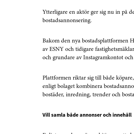
Ytterligare en aktör ger sig nu in på
bostadsannonsering.
Bakom den nya bostadsplattformen H
av ESNY och tidigare fastighetsmäkla
och grundare av Instagramkontot oc
Plattformen riktar sig till både köpare
enligt bolaget kombinera bostadsanno
bostäder, inredning, trender och bos
Få den s
först
Vill samla både annonser och innehåll
Anmäl dig till 