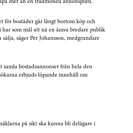
apa mer än en traditionell annonsplats.
Prenumerera
å "Prenumerera" ger du samtycke till att vi
t för bostäder går långt bortom köp och
r dina personuppgifter i enlighet med vår
vi har som mål att nå en ännu bredare publik
h sälja, säger Per Johansson, medgrundare
tt samla bostadsannonser från hela den
ökarna erbjuds löpande innehåll om
mäklarna på sikt ska kunna bli delägare i