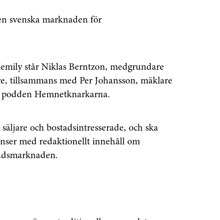
 den svenska marknaden för
emily står Niklas Berntzon, medgrundare
re, tillsammans med Per Johansson, mäklare
h podden Hemnetknarkarna.
, säljare och bostadsintresserade, och ska
nser med redaktionellt innehåll om
tadsmarknaden.
enaste informationen
vårt nyhetsbrev!