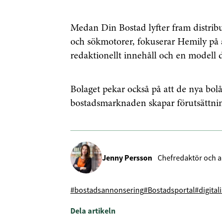
Medan Din Bostad lyfter fram distribu
och sökmotorer, fokuserar Hemily på
redaktionellt innehåll och en modell 
Bolaget pekar också på att de nya bol
bostadsmarknaden skapar förutsättnin
Jenny Persson
Chefredaktör och a
#bostadsannonsering
#Bostadsportal
#digital
Dela artikeln