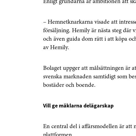
Enligt grundarna är ambitionen att sk
Genom att klicka p
– Hemnetknarkarna visade att intresse
sparar och använde
integritetspolicy.
försäljning. Hemily är nästa steg där 
och även guida dom rätt i att köpa oc
av Hemily.
Bolaget uppger att målsättningen är a
svenska marknaden samtidigt som bes
bostäder och boende.
Vill ge mäklarna delägarskap
En central del i affärsmodellen är att 
plattformen.