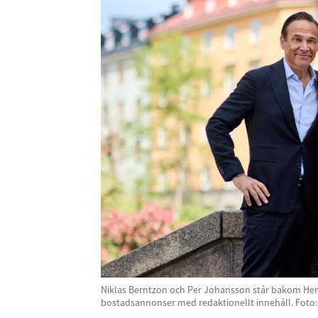
Niklas Berntzon och Per Johansson står bakom Hem
bostadsannonser med redaktionellt innehåll. Foto