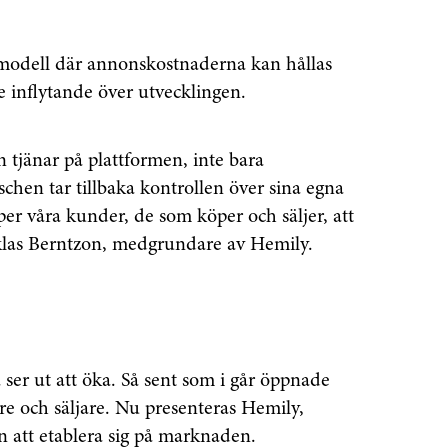
n modell där annonskostnaderna kan hållas
e inflytande över utvecklingen.
n tjänar på plattformen, inte bara
schen tar tillbaka kontrollen över sina egna
lper våra kunder, de som köper och säljer, att
Niklas Berntzon, medgrundare av Hemily.
r ut att öka. Så sent som i går öppnade
e och säljare. Nu presenteras Hemily,
n att etablera sig på marknaden.