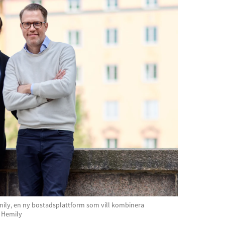
ily, en ny bostadsplattform som vill kombinera
: Hemily