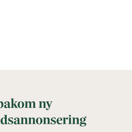
 bakom ny
adsannonsering