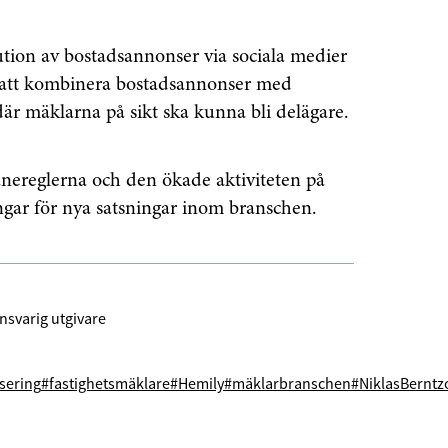
tion av bostadsannonser via sociala medier
 att kombinera bostadsannonser med
där mäklarna på sikt ska kunna bli delägare.
ånereglerna och den ökade aktiviteten på
gar för nya satsningar inom branschen.
nsvarig utgivare
isering
#fastighetsmäklare
#Hemily
#mäklarbranschen
#NiklasBerntz