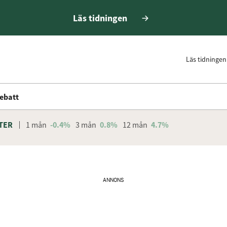
Läs tidningen
Läs tidningen
ebatt
TER
1 mån
-0.4%
3 mån
0.8%
12 mån
4.7%
ANNONS