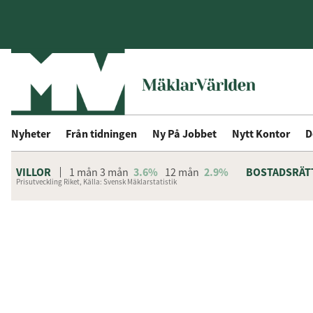
Nyheter
Från tidningen
Ny På Jobbet
Nytt Kontor
D
VILLOR
1 mån
3 mån
3.6%
12 mån
2.9%
BOSTADSRÄT
Prisutveckling Riket, Källa: Svensk Mäklarstatistik