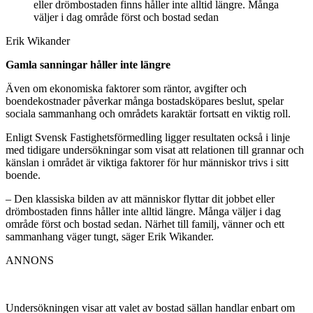
eller drömbostaden finns håller inte alltid längre. Många
väljer i dag område först och bostad sedan
Erik Wikander
Gamla sanningar håller inte längre
Även om ekonomiska faktorer som räntor, avgifter och
boendekostnader påverkar många bostadsköpares beslut, spelar
sociala sammanhang och områdets karaktär fortsatt en viktig roll.
Enligt Svensk Fastighetsförmedling ligger resultaten också i linje
med tidigare undersökningar som visat att relationen till grannar och
känslan i området är viktiga faktorer för hur människor trivs i sitt
boende.
– Den klassiska bilden av att människor flyttar dit jobbet eller
drömbostaden finns håller inte alltid längre. Många väljer i dag
område först och bostad sedan. Närhet till familj, vänner och ett
sammanhang väger tungt, säger Erik Wikander.
ANNONS
Undersökningen visar att valet av bostad sällan handlar enbart om