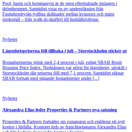
Pool, bastu och hemmagym är de mest eftertraktade inslagen i
drömhemmet. Samtidigt visar en ny undersökning från
Fastighetsbyrån tydliga skillnader mellan kvinnors och mäns
önskemål – från walk-in-skafferi till hushållsrobotar.
Nyheter
Lägenhetspriserna föll tillbaka i juli – Storstockholm sticker ut
Bostadspriserna sjönk med 2,4 procent i juli, enligt SBAB Booli
Housing Price Index. Nedgången var störst för lägenheter, särskilt i
Storstockholm där priserna föll med 7,1 procent. Samtidigt räknar
SBAB fortsatt med stigande bostadspriser under [...]
Nyheter
Alexandra Elias leder Properties & Partners nya satsning
Properties & Partners fortsätter sin expansion och etablerar ett nytt
kontor i Järfälla. Kontoret leds av franchisetagaren Alexandra Elias