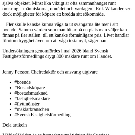
själva objektet. Minst lika viktigt är ofta sammanhanget runt
omkring – människorna, området och vardagen. Erik Wikander ser
dock möjligheter för köpare att bredda sitt sökområde.
– Fler skulle kanske kunna våga ta ut svängarna lite mer i sitt
boende. Samma värden som man hittar på en plats man väljer kan
finnas på fler ställen, till ett kanske förmånligare pris. Livet handlar
förutom trygghet även om att våga testa nytt, säger han.
Undersökningen genomfördes i maj 2026 bland Svensk
Fastighetsförmedlings drygt 800 mäklare runt om i landet.
Jenny Persson
Chefredaktör och ansvarig utgivare
#boende
#Bostadsköpare
#bostadsmarknad
#fastighetsmäklare
#flyttmönster
#mäklarbranschen
#SvenskFastighetsförmedling
Dela artikeln