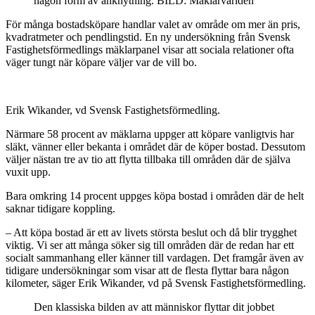
någon form av anknytning. BILD: Mäklarvärlden
För många bostadsköpare handlar valet av område om mer än pris,
kvadratmeter och pendlingstid. En ny undersökning från Svensk
Fastighetsförmedlings mäklarpanel visar att sociala relationer ofta
väger tungt när köpare väljer var de vill bo.
Erik Wikander, vd Svensk Fastighetsförmedling.
Närmare 58 procent av mäklarna uppger att köpare vanligtvis har
släkt, vänner eller bekanta i området där de köper bostad. Dessutom
väljer nästan tre av tio att flytta tillbaka till områden där de själva
vuxit upp.
Bara omkring 14 procent uppges köpa bostad i områden där de helt
saknar tidigare koppling.
– Att köpa bostad är ett av livets största beslut och då blir trygghet
viktig. Vi ser att många söker sig till områden där de redan har ett
socialt sammanhang eller känner till vardagen. Det framgår även av
tidigare undersökningar som visar att de flesta flyttar bara någon
kilometer, säger Erik Wikander, vd på Svensk Fastighetsförmedling.
Den klassiska bilden av att människor flyttar dit jobbet