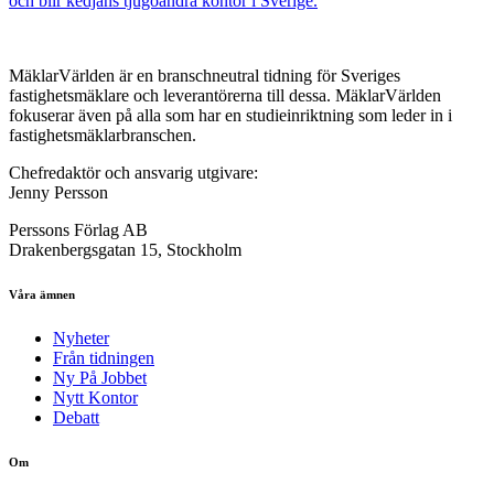
och blir kedjans tjugoandra kontor i Sverige.
MäklarVärlden är en branschneutral tidning för Sveriges
fastighetsmäklare och leverantörerna till dessa. MäklarVärlden
fokuserar även på alla som har en studieinriktning som leder in i
fastighetsmäklarbranschen.
Chefredaktör och ansvarig utgivare:
Jenny Persson
Perssons Förlag AB
Drakenbergsgatan 15, Stockholm
Våra ämnen
Nyheter
Från tidningen
Ny På Jobbet
Nytt Kontor
Debatt
Om