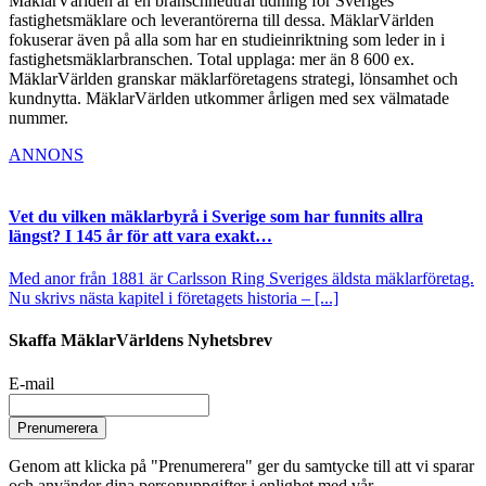
MäklarVärlden är en branschneutral tidning för Sveriges
fastighetsmäklare och leverantörerna till dessa. MäklarVärlden
fokuserar även på alla som har en studieinriktning som leder in i
fastighetsmäklarbranschen. Total upplaga: mer än 8 600 ex.
MäklarVärlden granskar mäklarföretagens strategi, lönsamhet och
kundnytta. MäklarVärlden utkommer årligen med sex välmatade
nummer.
ANNONS
Vet du vilken mäklarbyrå i Sverige som har funnits allra
längst? I 145 år för att vara exakt…
Med anor från 1881 är Carlsson Ring Sveriges äldsta mäklarföretag.
Nu skrivs nästa kapitel i företagets historia – [...]
Skaffa MäklarVärldens Nyhetsbrev
E-mail
Prenumerera
Genom att klicka på "Prenumerera" ger du samtycke till att vi sparar
och använder dina personuppgifter i enlighet med vår