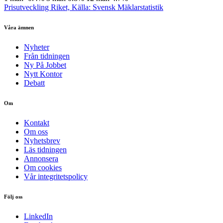
Prisutveckling Riket, Källa: Svensk Mäklarstatistik
Våra ämnen
Nyheter
Från tidningen
Ny På Jobbet
Nytt Kontor
Debatt
Om
Kontakt
Om oss
Nyhetsbrev
Läs tidningen
Annonsera
Om cookies
Vår integritetspolicy
Följ oss
LinkedIn