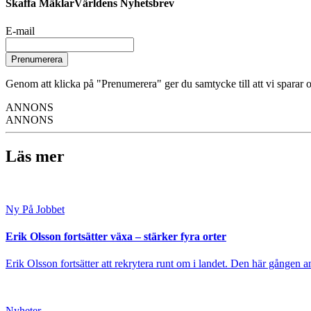
Skaffa MäklarVärldens Nyhetsbrev
E-mail
Prenumerera
Genom att klicka på "Prenumerera" ger du samtycke till att vi sparar o
ANNONS
ANNONS
Läs mer
Ny På Jobbet
Erik Olsson fortsätter växa – stärker fyra orter
Erik Olsson fortsätter att rekrytera runt om i landet. Den här gången a
Nyheter