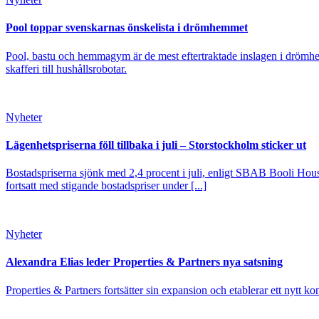
Pool toppar svenskarnas önskelista i drömhemmet
Pool, bastu och hemmagym är de mest eftertraktade inslagen i drömhe
skafferi till hushållsrobotar.
Nyheter
Lägenhetspriserna föll tillbaka i juli – Storstockholm sticker ut
Bostadspriserna sjönk med 2,4 procent i juli, enligt SBAB Booli Housi
fortsatt med stigande bostadspriser under [...]
Nyheter
Alexandra Elias leder Properties & Partners nya satsning
Properties & Partners fortsätter sin expansion och etablerar ett nytt ko