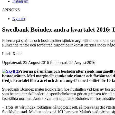
Instagram
ANNONS
Nyheter
Swedbank Boindex andra kvartalet 2016:
Priserna på småhus och bostadsrätter sjönk marginellt under andra kva
sjunkande räntor och förbättrad disponibelinkomst stärktes index något
Linda Kante
Uppdaterad: 25 August 2016
Publicerad: 25 August 2016
Priserna på småhus och bostadsrätter sjönk marginellt 
bostadsrätter. Med marginellt sjunkande räntor och förbättrad d
tredje kvartalet förra året och är nu ungefär med snittet för 10-ta
Swedbank Boindex mäter köpkraften hos hushållen vid köp av bostad. 
som helhet, där skillnader i disponibelinkomst gör att gränsen för ti
fastställda normen. Andra kvartalet uppmätte Boindex för bostadsrätte
– Trots att vårt index förbättras något totalt sett, så försvagas det yt
Stockholm stad. Med ett index på 101 har även Malmö stad närmat sig 