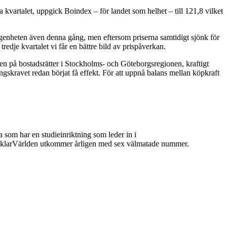
 kvartalet, uppgick Boindex – för landet som helhet – till 121,8 vilket
genheten även denna gång, men eftersom priserna samtidigt sjönk för
tredje kvartalet vi får en bättre bild av prispåverkan.
gen på bostadsrätter i Stockholms- och Göteborgsregionen, kraftigt
gskravet redan börjat få effekt. För att uppnå balans mellan köpkraft
 som har en studieinriktning som leder in i
 MäklarVärlden utkommer årligen med sex välmatade nummer.