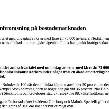
 Inbromsning på bostadsmarknaden
rtalet med undantag av orter med färre än 75 000 invånare. Nedgången va
 trots en ökad amorteringsbenägenhet. Index har sjunkit kraftigt sedan 
under andra kvartalet med undantag av orter med färre än 75 000 
isponibelinkomst stärktes index något trots en ökad amorteringsb
let.
Boindex är 100 när den tilltänkta köparen använder 30 procent av den 
ll exempel Stockholmsregionen är högre och går vid 36 procent. När Boin
r i Stockholms och Göteborgs stad 87 respektive 88, vilket indikerar n
terligare för bostadsrätter i städerna Göteborg och Malmö. Speciellt gälle
den gräns på 100 där boendet blir orimligt dyrt.