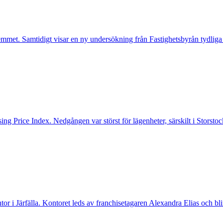
mmet. Samtidigt visar en ny undersökning från Fastighetsbyrån tydliga
ng Price Index. Nedgången var störst för lägenheter, särskilt i Storst
ntor i Järfälla. Kontoret leds av franchisetagaren Alexandra Elias och bl