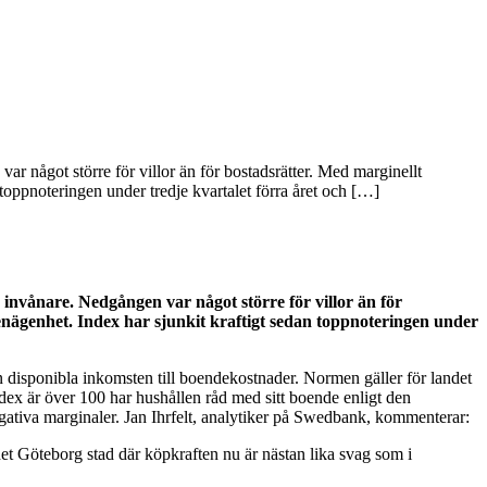
r något större för villor än för bostadsrätter. Med marginellt
toppnoteringen under tredje kvartalet förra året och […]
invånare. Nedgången var något större för villor än för
enägenhet. Index har sjunkit kraftigt sedan toppnoteringen under
disponibla inkomsten till boendekostnader. Normen gäller för landet
dex är över 100 har hushållen råd med sitt boende enligt den
egativa marginaler. Jan Ihrfelt, analytiker på Swedbank, kommenterar:
r det Göteborg stad där köpkraften nu är nästan lika svag som i