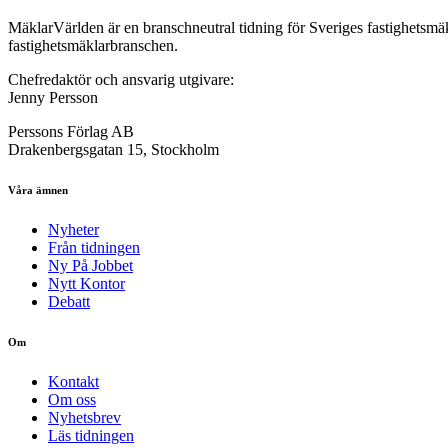
MäklarVärlden är en branschneutral tidning för Sveriges fastighetsmäk
fastighetsmäklarbranschen.
Chefredaktör och ansvarig utgivare:
Jenny Persson
Perssons Förlag AB
Drakenbergsgatan 15, Stockholm
Våra ämnen
Nyheter
Från tidningen
Ny På Jobbet
Nytt Kontor
Debatt
Om
Kontakt
Om oss
Nyhetsbrev
Läs tidningen