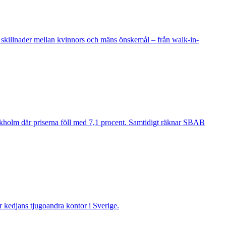
 skillnader mellan kvinnors och mäns önskemål – från walk-in-
ockholm där priserna föll med 7,1 procent. Samtidigt räknar SBAB
ir kedjans tjugoandra kontor i Sverige.