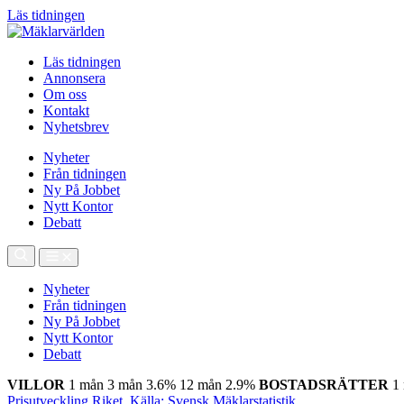
Läs tidningen
Läs tidningen
Annonsera
Om oss
Kontakt
Nyhetsbrev
Nyheter
Från tidningen
Ny På Jobbet
Nytt Kontor
Debatt
Nyheter
Från tidningen
Ny På Jobbet
Nytt Kontor
Debatt
VILLOR
1 mån
3 mån
3.6%
12 mån
2.9%
BOSTADSRÄTTER
1
Prisutveckling Riket, Källa: Svensk Mäklarstatistik