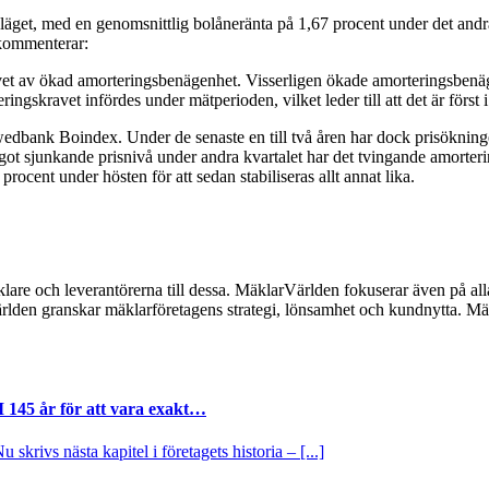
läget, med en genomsnittlig bolåneränta på 1,67 procent under det andra
 kommenterar:
rivet av ökad amorteringsbenägenhet. Visserligen ökade amorteringsbenä
gskravet infördes under mätperioden, vilket leder till att det är först i 
 Swedbank Boindex. Under de senaste en till två åren har dock prisöknin
got sjunkande prisnivå under andra kvartalet har det tvingande amorterin
 procent under hösten för att sedan stabiliseras allt annat lika.
lare och leverantörerna till dessa. MäklarVärlden fokuserar även på alla
ärlden granskar mäklarföretagens strategi, lönsamhet och kundnytta.
I 145 år för att vara exakt…
krivs nästa kapitel i företagets historia – [...]