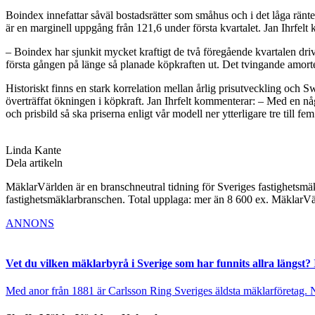
Boindex innefattar såväl bostadsrätter som småhus och i det låga ränte
är en marginell uppgång från 121,6 under första kvartalet. Jan Ihrfelt
– Boindex har sjunkit mycket kraftigt de två föregående kvartalen d
första gången på länge så planade köpkraften ut. Det tvingande amorterin
Historiskt finns en stark korrelation mellan årlig prisutveckling och
överträffat ökningen i köpkraft. Jan Ihrfelt kommenterar: – Med en nå
och prisbild så ska priserna enligt vår modell ner ytterligare tre till fem
Linda Kante
Dela artikeln
MäklarVärlden är en branschneutral tidning för Sveriges fastighetsmäk
fastighetsmäklarbranschen. Total upplaga: mer än 8 600 ex. MäklarV
ANNONS
Vet du vilken mäklarbyrå i Sverige som har funnits allra längst? 
Med anor från 1881 är Carlsson Ring Sveriges äldsta mäklarföretag. Nu s