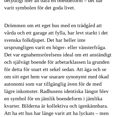
betydligt mer än bara en boendeform – det har
varit symbolen för det goda livet.
Drömmen om ett eget hus med en trädgård att
vårda och ett garage att fylla, har levt starkt i det
svenska folkdjupet. Det har heller inte
ursprungligen varit en höger- eller vänsterfråga.
Det var egnahemsrörelsens ideal om ett anständigt
och självägt boende för arbetarklassen la grunden
för detta för snart ett sekel sedan. Att äga och se
om sitt eget hem var snarare synonymt med ökad
autonomi som var tillgänglig även för de med
lägre inkomster. Radhusens identiska längor blev
en symbol för en jämlik boendeform i jämlika
kvarter. Bilderna är kollektiva och igenkännbara.
Att ha ett hus har länge varit att ha lyckats – men