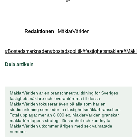
Redaktionen
MäklarVärlden
#Bostadsmarknaden
#bostadspolitik
#fastighetsmäklare
#Mäkl
Dela artikeln
MäklarVärlden är en branschneutral tidning för Sveriges
fastighetsmäklare och leverantörerna till dessa.
MäklarVärlden fokuserar även på alla som har en
studieinriktning som leder in i fastighetsmäklarbranschen.
Total upplaga: mer än 8 600 ex. MäklarVärlden granskar
mäklarföretagens strategi, lönsamhet och kundnytta.
MäklarVärlden utkommer årligen med sex välmatade
nummer.