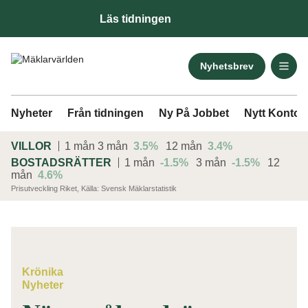
Läs tidningen
Nyhetsbrev
Nyheter
Från tidningen
Ny På Jobbet
Nytt Kontor
VILLOR
1 mån
3 mån
3.5%
12 mån
3.4%
BOSTADSRÄTTER
1 mån
-1.5%
3 mån
-1.5%
12
mån
4.6%
Prisutveckling Riket, Källa: Svensk Mäklarstatistik
ANNONS
Krönika
Nyheter