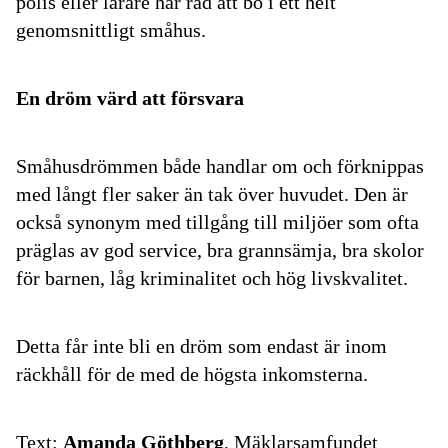
polis eller lärare har råd att bo i ett helt
genomsnittligt småhus.
En dröm värd att försvara
Småhusdrömmen både handlar om och förknippas
med långt fler saker än tak över huvudet. Den är
också synonym med tillgång till miljöer som ofta
präglas av god service, bra grannsämja, bra skolor
för barnen, låg kriminalitet och hög livskvalitet.
Detta får inte bli en dröm som endast är inom
räckhåll för de med de högsta inkomsterna.
Text:
Amanda Göthberg
, Mäklarsamfundet