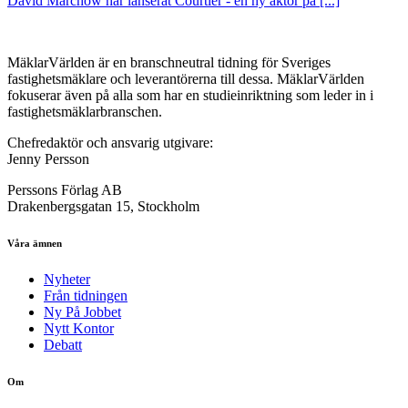
David Marchow har lanserat Courtier - en ny aktör på [...]
MäklarVärlden är en branschneutral tidning för Sveriges
fastighetsmäklare och leverantörerna till dessa. MäklarVärlden
fokuserar även på alla som har en studieinriktning som leder in i
fastighetsmäklarbranschen.
Chefredaktör och ansvarig utgivare:
Jenny Persson
Perssons Förlag AB
Drakenbergsgatan 15, Stockholm
Våra ämnen
Nyheter
Från tidningen
Ny På Jobbet
Nytt Kontor
Debatt
Om