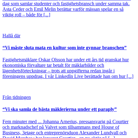
dag som samlar studenter och fastighetsbransch under samma tak.
Asta Ceder och Emil Melin berättar varför mässan spelar en så
viktig roll – både för [...]
Hallå där
“Vi måste sluta mata en kultur som inte gynnar branschen”
Fastighetsmäklare Oskar Olsson har under ett års tid granskat hur
ekonomiska förvaltare tar betalt för mäklarbilder och
lägenhetsförteckningar – trots att uppgifterna redan ingår i
föreningens uppdrag. I vår LinkedIn Live berättade han om hur [...]
Från tidningen
“Vi ska samla de bästa mäklerierna under ett paraply”
Fem minuter med ... Johanna Arnerius, pressansvarig på Courtier
och marknadschef på Valvet som tillsammans med House of
Business, 3etage och entreprenörsduon Alexander Lundvall och