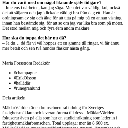
Har du varit med om något liknande själv tidigare?
– Inte ens i närheten, kan jag säga. Men det var väldigt kul, också
det att säljaren och jag klickade väldigt bra från dag ett. Han är
ordningsam av sig och åkte för att titta på mig på en annan visning
innan han bestämde sig, för att se om jag var lika bra som på mötet.
Det stod mellan mig och fyra-fem andra mäklare.
Hur ska du toppa det här nu då?
– Ja du… då får vi väl hoppas att en granne till ringer, vi får ännu
mer betalt och sen två hundra flaskor nästa gång.
Maria Forsström
Redaktör
#champagne
#ErikOlsson
#hallådär
#runegranlund
Dela artikeln
MäklarVärlden är en branschneutral tidning för Sveriges
fastighetsmäklare och leverantörerna till dessa. MäklarVärlden
fokuserar även på alla som har en studieinriktning som leder in i
fastighetsmäklarbranschen. Total upplaga: mer än 8 600 ex.