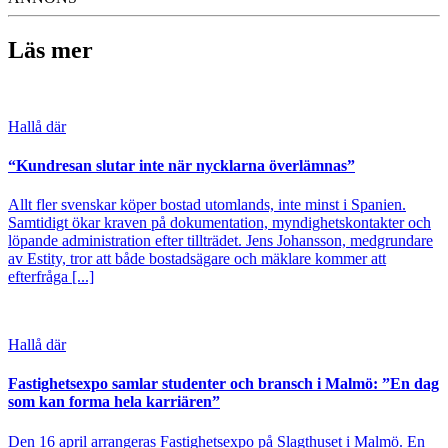
Läs mer
Hallå där
“Kundresan slutar inte när nycklarna överlämnas”
Allt fler svenskar köper bostad utomlands, inte minst i Spanien.
Samtidigt ökar kraven på dokumentation, myndighetskontakter och
löpande administration efter tillträdet. Jens Johansson, medgrundare
av Estity, tror att både bostadsägare och mäklare kommer att
efterfråga [...]
Hallå där
Fastighetsexpo samlar studenter och bransch i Malmö: ”En dag
som kan forma hela karriären”
Den 16 april arrangeras Fastighetsexpo på Slagthuset i Malmö. En