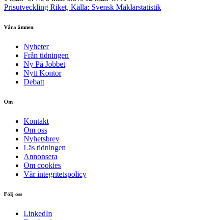
Prisutveckling Riket, Källa: Svensk Mäklarstatistik
Våra ämnen
Nyheter
Från tidningen
Ny På Jobbet
Nytt Kontor
Debatt
Om
Kontakt
Om oss
Nyhetsbrev
Läs tidningen
Annonsera
Om cookies
Vår integritetspolicy
Följ oss
LinkedIn