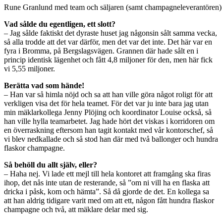
Rune Granlund med team och säljaren (samt champagneleverantören)
Vad sålde du egentligen, ett slott?
– Jag sålde faktiskt det dyraste huset jag någonsin sålt samma vecka,
så alla trodde att det var därför, men det var det inte. Det här var en
fyra i Bromma, på Bergslagsvägen. Grannen där hade sålt en i
princip identisk lägenhet och fått 4,8 miljoner för den, men här fick
vi 5,55 miljoner.
Berätta vad som hände!
– Han var så himla nöjd och sa att han ville göra något roligt för att
verkligen visa det för hela teamet. För det var ju inte bara jag utan
min mäklarkollega Jenny Plöjing och koordinator Louise också, så
han ville hylla teamarbetet. Jag hade hört det viskas i korridoren om
en överraskning eftersom han tagit kontakt med vår kontorschef, så
vi blev nedkallade och så stod han där med två ballonger och hundra
flaskor champagne.
Så behöll du allt själv, eller?
– Haha nej. Vi lade ett mejl till hela kontoret att framgång ska firas
ihop, det nås inte utan de resterande, så ”om ni vill ha en flaska att
dricka i påsk, kom och hämta”. Så då gjorde de det. En kollega sa
att han aldrig tidigare varit med om att ett, någon fått hundra flaskor
champagne och två, att mäklare delar med sig.