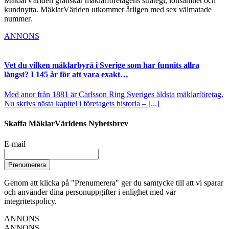
MäklarVärlden granskar mäklarföretagens strategi, lönsamhet och
kundnytta. MäklarVärlden utkommer årligen med sex välmatade
nummer.
ANNONS
Vet du vilken mäklarbyrå i Sverige som har funnits allra
längst? I 145 år för att vara exakt…
Med anor från 1881 är Carlsson Ring Sveriges äldsta mäklarföretag.
Nu skrivs nästa kapitel i företagets historia – [...]
Skaffa MäklarVärldens Nyhetsbrev
E-mail
Prenumerera
Genom att klicka på "Prenumerera" ger du samtycke till att vi sparar
och använder dina personuppgifter i enlighet med vår
integritetspolicy.
ANNONS
ANNONS