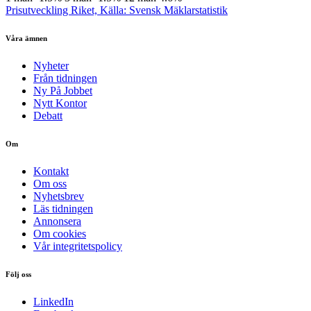
Prisutveckling Riket, Källa: Svensk Mäklarstatistik
Våra ämnen
Nyheter
Från tidningen
Ny På Jobbet
Nytt Kontor
Debatt
Om
Kontakt
Om oss
Nyhetsbrev
Läs tidningen
Annonsera
Om cookies
Vår integritetspolicy
Följ oss
LinkedIn