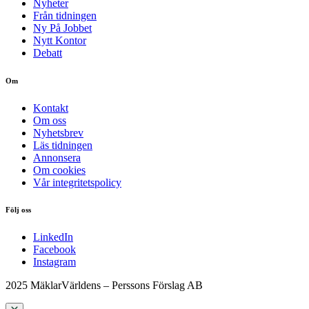
Nyheter
Från tidningen
Ny På Jobbet
Nytt Kontor
Debatt
Om
Kontakt
Om oss
Nyhetsbrev
Läs tidningen
Annonsera
Om cookies
Vår integritetspolicy
Följ oss
LinkedIn
Facebook
Instagram
2025 MäklarVärldens – Perssons Förslag AB