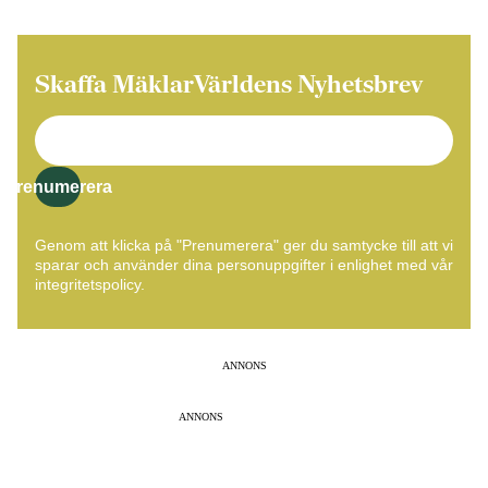
Skaffa MäklarVärldens Nyhetsbrev
Prenumerera
Genom att klicka på "Prenumerera" ger du samtycke till att vi
sparar och använder dina personuppgifter i enlighet med vår
integritetspolicy.
ANNONS
ANNONS