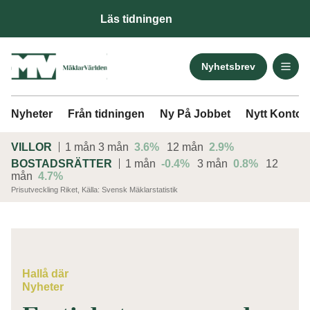
Läs tidningen
Nyhetsbrev
Nyheter
Från tidningen
Ny På Jobbet
Nytt Kontor
VILLOR
1 mån
3 mån
3.6%
12 mån
2.9%
BOSTADSRÄTTER
1 mån
-0.4%
3 mån
0.8%
12
mån
4.7%
Prisutveckling Riket, Källa: Svensk Mäklarstatistik
ANNONS
Hallå där
Nyheter