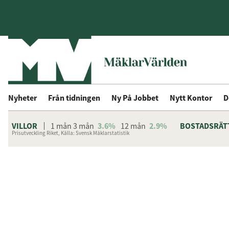
Nyheter
Från tidningen
Ny På Jobbet
Nytt Kontor
D
VILLOR
1 mån
3 mån
3.6%
12 mån
2.9%
BOSTADSRÄT
Prisutveckling Riket, Källa: Svensk Mäklarstatistik