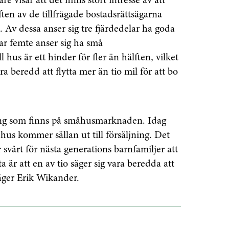
 visar att det finns stort intresse av att
älften av de tillfrågade bostadsrättsägarna
en. Av dessa anser sig tre fjärdedelar ha goda
var femte anser sig ha små
l hus är ett hinder för fler än hälften, vilket
ra beredd att flytta mer än tio mil för att bo
ing som finns på småhusmarknaden. Idag
 hus kommer sällan ut till försäljning. Det
r svårt för nästa generations barnfamiljer att
enaste informationen
tta är att en av tio säger sig vara beredda att
 säger Erik Wikander.
vårt nyhetsbrev!