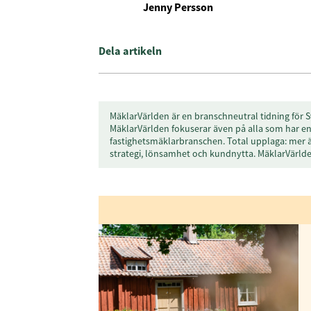
Jenny Persson
Genom att klicka p
Dela artikeln
sparar och använde
integritetspolicy.
MäklarVärlden är en branschneutral tidning för S
MäklarVärlden fokuserar även på alla som har en 
fastighetsmäklarbranschen. Total upplaga: mer 
strategi, lönsamhet och kundnytta. MäklarVärl