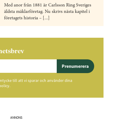
Med anor från 1881 är Carlsson Ring Sveriges
äldsta mäklarföretag. Nu skrivs nästa kapitel i
företagets historia – [...]
hetsbrev
Prenumerera
ycke till att vi sparar och använder dina
policy.
ANNONS