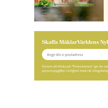
Skaffa MäklarVärldens Ny
Genom att klicka på "Prenumerera" ger du samt
personuppgifter i enlighet med vår integritets