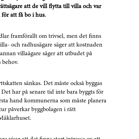
ägare att de vill flytta till villa och var
 för att få bo i hus.
dlar framförallt om trivsel, men det finns
 villa- och radhusägare säger att kostnaden
arannan villaägare säger att utbudet på
 behov.
lyttskatten sänkas. Det måste också byggas
l. Det har på senare tid inte bara byggts för
i första hand kommunerna som måste planera
n tur påverkar byggbolagen i rätt
 Mäklarhuset.