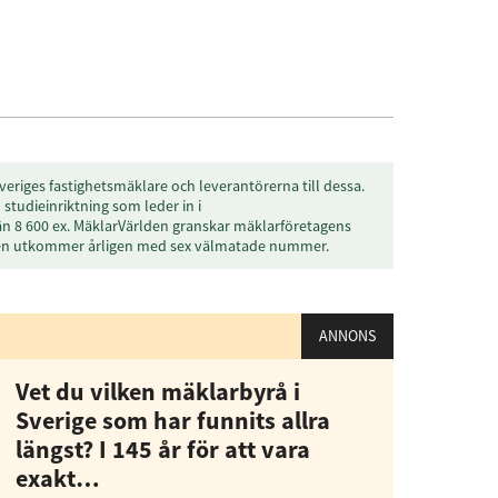
Prenumerera
å "Prenumerera" ger du samtycke till att vi
r dina personuppgifter i enlighet med vår
veriges fastighetsmäklare och leverantörerna till dessa.
studieinriktning som leder in i
än 8 600 ex. MäklarVärlden granskar mäklarföretagens
den utkommer årligen med sex välmatade nummer.
ANNONS
Vet du vilken mäklarbyrå i
Sverige som har funnits allra
längst? I 145 år för att vara
exakt…