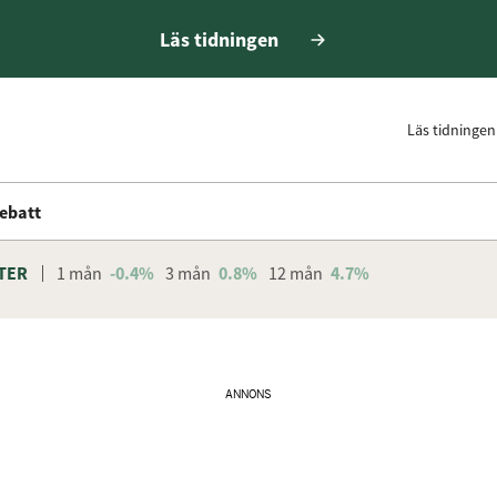
Läs tidningen
Läs tidningen
ebatt
TER
1 mån
-0.4%
3 mån
0.8%
12 mån
4.7%
ANNONS