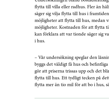
Undersökningen bland bostadsrättsägare
flytta till villa eller radhus. Fler än h
säger sig vilja flytta till hus i framtid
möjligheter att flytta till hus, medan 
möjligheter. Kostnaden för att flytta til
kan förklara att var tionde säger sig va
i hus.
– Vår undersökning speglar den låsn
byggs det väldigt få hus och befintliga
gör att priserna trissas upp och det bli
Få den s
flytta till hus. Ett tydligt tecken på de
flytta mer än tio mil för att bo i hus,
först
Anmäl dig till 